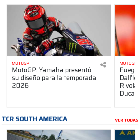
MOTOGP
MOTOGP
MotoGP: Yamaha presentó
Fuego 
su diseño para la temporada
Dall’I
2026
Rivola
Ducati
TCR SOUTH AMERICA
VER TODAS