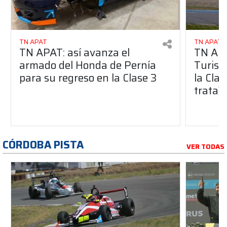
TN APAT
TN APAT
TN APAT: así avanza el
TN APA
armado del Honda de Pernía
Turism
para su regreso en la Clase 3
la Clas
trata?
CÓRDOBA PISTA
VER TODAS