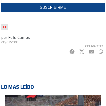
SUSCRIBIRME
F1
por
Fefo Camps
20/01/2016
COMPARTIR
Facebook
Twitter
mail
Wh
LO MAS LEÍDO