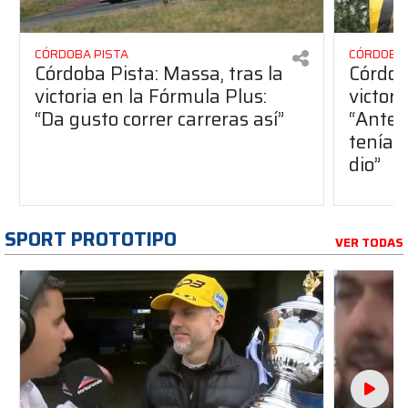
CÓRDOBA PISTA
CÓRDOBA 
Córdoba Pista: Massa, tras la
Córdob
victoria en la Fórmula Plus:
victor
“Da gusto correr carreras así”
“Antes
teníam
dio”
SPORT PROTOTIPO
VER TODAS