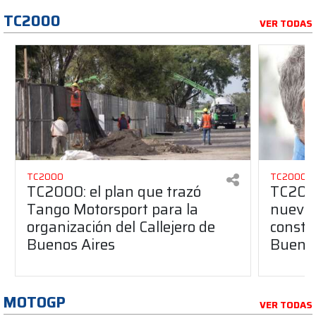
TC2000
VER TODAS
TC2000
TC2000
TC2000: el plan que trazó
TC2000
Tango Motorsport para la
nuevos
organización del Callejero de
constru
Buenos Aires
Buenos
MOTOGP
VER TODAS