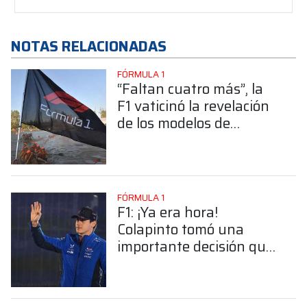
NOTAS RELACIONADAS
FÓRMULA 1
“Faltan cuatro más”, la
F1 vaticinó la revelación
de los modelos de
Williams, Cadillac,
McLaren y Aston Martin
FÓRMULA 1
F1: ¡Ya era hora!
Colapinto tomó una
importante decisión que
sus fanáticos esperaron
durante años