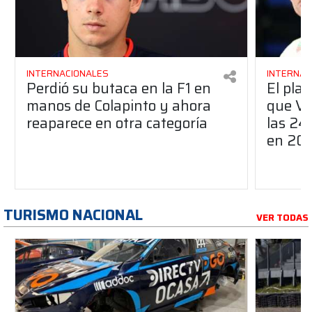
INTERNACIONALES
INTERNAC
Perdió su butaca en la F1 en
El pla
manos de Colapinto y ahora
que Ve
reaparece en otra categoría
las 24
en 20
TURISMO NACIONAL
VER TODAS