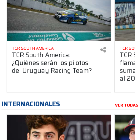
TCR SOUTH AMERICA
TCR SOUT
TCR South America:
TCR So
¿Quiénes serán los pilotos
flaman
del Uruguay Racing Team?
suma a
al 20
INTERNACIONALES
VER TODAS