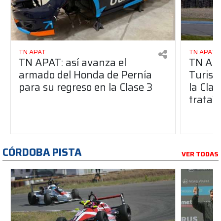
TN APAT
TN APAT
TN APAT: así avanza el
TN APA
armado del Honda de Pernía
Turism
para su regreso en la Clase 3
la Clas
trata?
CÓRDOBA PISTA
VER TODAS