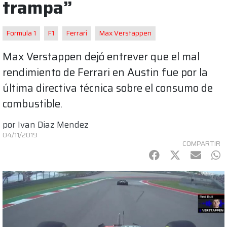
trampa”
Formula 1
F1
Ferrari
Max Verstappen
Max Verstappen dejó entrever que el mal
rendimiento de Ferrari en Austin fue por la
última directiva técnica sobre el consumo de
combustible.
por
Ivan Diaz Mendez
04/11/2019
COMPARTIR
Facebook
Twitter
mail
Wh