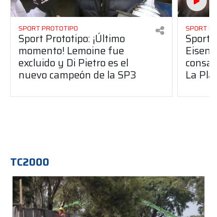
SPORT PROTOTIPO
SPORT P
Sport Prototipo: ¡Último
Sport P
momento! Lemoine fue
Eisenc
excluido y Di Pietro es el
consag
nuevo campeón de la SP3
La Pla
TC2000