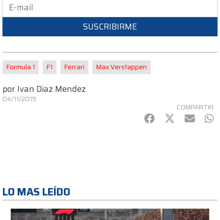
SUSCRIBIRME
Formula 1
F1
Ferrari
Max Verstappen
por
Ivan Diaz Mendez
04/11/2019
COMPARTIR
Facebook
Twitter
mail
Wh
LO MAS LEÍDO