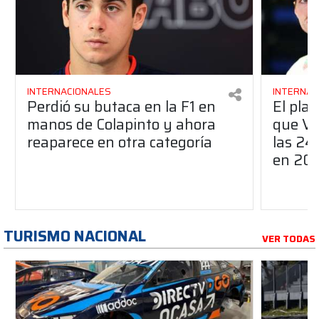
INTERNACIONALES
INTERNAC
Perdió su butaca en la F1 en
El pla
manos de Colapinto y ahora
que Ve
reaparece en otra categoría
las 24
en 20
TURISMO NACIONAL
VER TODAS