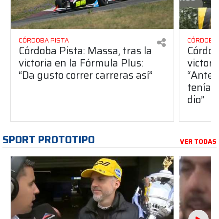
CÓRDOBA PISTA
CÓRDOBA 
Córdoba Pista: Massa, tras la
Córdob
victoria en la Fórmula Plus:
victor
“Da gusto correr carreras así”
“Antes
teníam
dio”
SPORT PROTOTIPO
VER TODAS