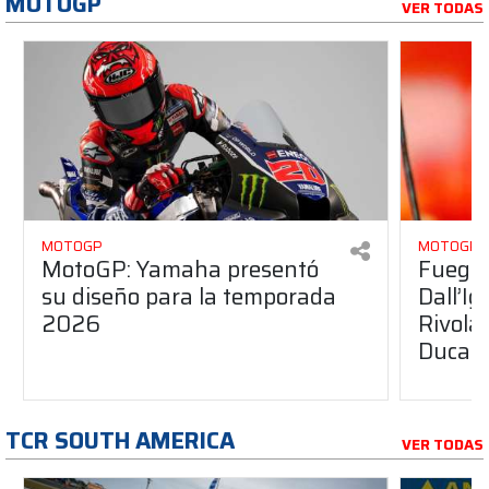
MOTOGP
VER TODAS
MOTOGP
MOTOGP
MotoGP: Yamaha presentó
Fuego 
su diseño para la temporada
Dall’I
2026
Rivola
Ducati
TCR SOUTH AMERICA
VER TODAS