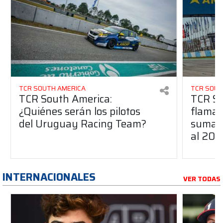
TCR SOUTH AMERICA
TCR SOUT
TCR South America:
TCR So
¿Quiénes serán los pilotos
flaman
del Uruguay Racing Team?
suma a
al 20
INTERNACIONALES
VER TODAS