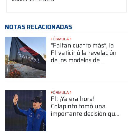
NOTAS RELACIONADAS
FÓRMULA 1
“Faltan cuatro más”, la
F1 vaticinó la revelación
de los modelos de
Williams, Cadillac,
McLaren y Aston Martin
FÓRMULA 1
F1: ¡Ya era hora!
Colapinto tomó una
importante decisión que
sus fanáticos esperaron
durante años