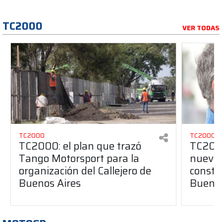
TC2000
VER TODAS
TC2000
TC2000
TC2000: el plan que trazó
TC2000
Tango Motorsport para la
nuevos
organización del Callejero de
constru
Buenos Aires
Buenos