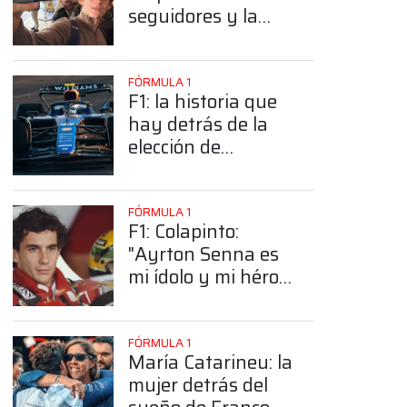
seguidores y la
sorprendente
posición de
Colapinto
FÓRMULA 1
F1: la historia que
hay detrás de la
elección de
Colapinto del
número 43
FÓRMULA 1
F1: Colapinto:
"Ayrton Senna es
mi ídolo y mi héroe
más grande"
FÓRMULA 1
María Catarineu: la
mujer detrás del