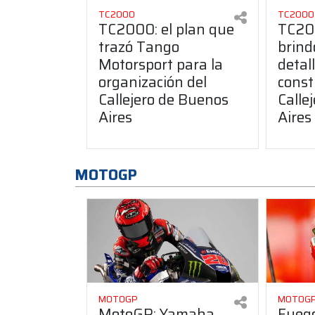
TC2000
TC2000
TC2000: el plan que
TC20
trazó Tango
brind
Motorsport para la
detal
organización del
const
Callejero de Buenos
Calle
Aires
Aires
MOTOGP
MOTOGP
MOTOG
MotoGP: Yamaha
Fuego