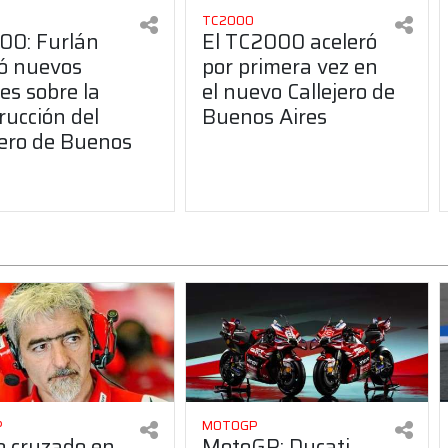
TC2000
00: Furlán
El TC2000 aceleró
ó nuevos
por primera vez en
les sobre la
el nuevo Callejero de
rucción del
Buenos Aires
jero de Buenos
P
MOTOGP
 cruzado en
MotoGP: Ducati