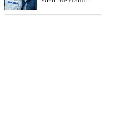
sueño de Franco
Colapinto en la
Fórmula 1
App