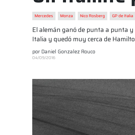
Mercedes
Monza
Nico Rosberg
GP de Italia
El alemán ganó de punta a punta y 
Italia y quedó muy cerca de Hamilt
por
Daniel Gonzalez Rouco
04/09/2016