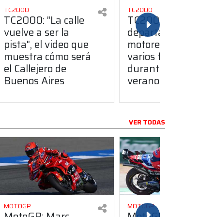
TC2000
TC2000
TC2000: "La calle
TC2000: el
vuelve a ser la
departamento de
pista", el video que
motores trabaja en
muestra cómo será
varios frentes
el Callejero de
durante el receso d
Buenos Aires
verano
VER TODAS
MOTOGP
MOTOGP
MotoGP: Marc
MotoGP: Honda