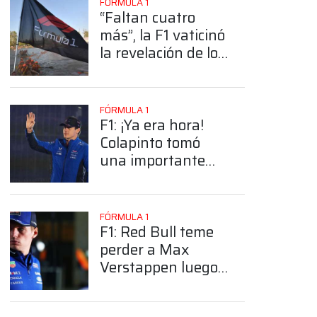
FÓRMULA 1
“Faltan cuatro
más”, la F1 vaticinó
la revelación de los
modelos de
Williams, Cadillac,
McLaren y Aston
FÓRMULA 1
Martin
F1: ¡Ya era hora!
Colapinto tomó
una importante
App
decisión que sus
fanáticos
esperaron durante
FÓRMULA 1
años
F1: Red Bull teme
perder a Max
Verstappen luego
de 2026