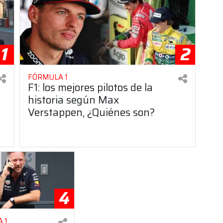
1
2
FÓRMULA 1
F1: los mejores pilotos de la
historia según Max
Verstappen, ¿Quiénes son?
4
 1