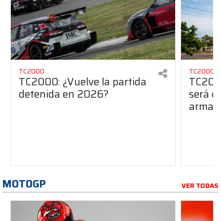
TC2000
TC2000
TC2000: ¿Vuelve la partida
TC2000
detenida en 2026?
será de
armado
MOTOGP
VER TODAS