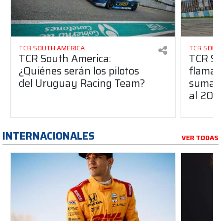
TCR SOUTH AMERICA
TCR SOUT
TCR South America:
TCR So
¿Quiénes serán los pilotos
flaman
del Uruguay Racing Team?
suma a
al 20
INTERNACIONALES
VER TODAS