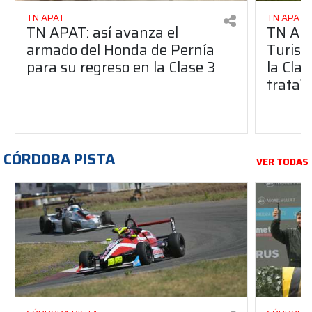
TN APAT
TN APAT
TN APAT: así avanza el
TN APA
armado del Honda de Pernía
Turism
para su regreso en la Clase 3
la Clas
trata?
CÓRDOBA PISTA
VER TODAS