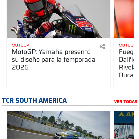
MOTOGP
MOTOGP
MotoGP: Yamaha presentó
Fuego 
su diseño para la temporada
Dall’I
2026
Rivola
Ducati
TCR SOUTH AMERICA
VER TODAS