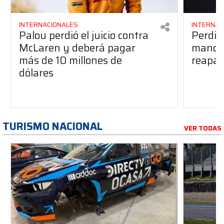
INTERNACIONALES
INTERNAC
Palou perdió el juicio contra
Perdió
McLaren y deberá pagar
manos 
más de 10 millones de
reapar
dólares
TURISMO NACIONAL
VER TODAS