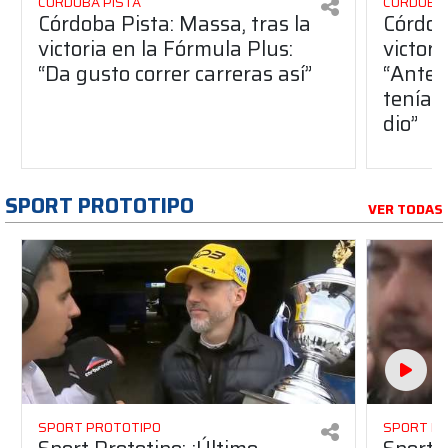
CÓRDOBA PISTA
CÓRDOBA 
Córdoba Pista: Massa, tras la
Córdob
victoria en la Fórmula Plus:
victor
“Da gusto correr carreras así”
“Antes
teníam
dio”
SPORT PROTOTIPO
VER TODAS
SPORT PROTOTIPO
SPORT P