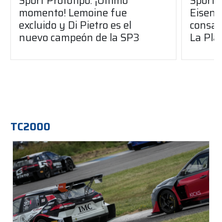
Sport Prototipo: ¡Último
Sport P
momento! Lemoine fue
Eisenc
excluido y Di Pietro es el
consag
nuevo campeón de la SP3
La Pla
TC2000