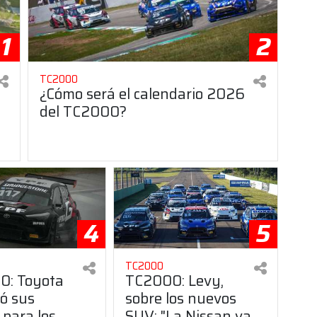
1
2
TC2000
¿Cómo será el calendario 2026
del TC2000?
4
5
TC2000
0: Toyota
TC2000: Levy,
ó sus
sobre los nuevos
 para los
SUV: "La Nissan va