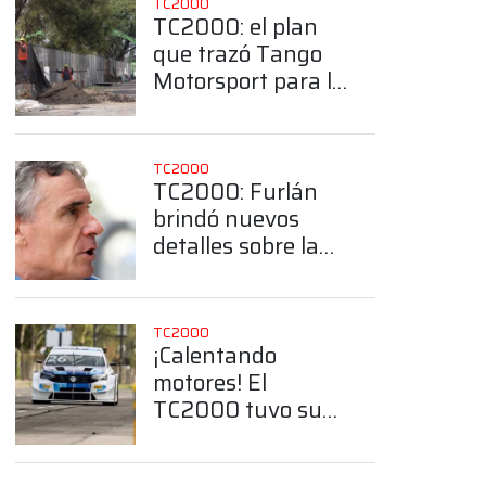
TC2000
TC2000: el plan
que trazó Tango
Motorsport para la
organización del
Callejero de
Buenos Aires
TC2000
TC2000: Furlán
brindó nuevos
detalles sobre la
construcción del
Callejero de
Buenos Aires
TC2000
¡Calentando
motores! El
TC2000 tuvo su
primer contacto
con el callejero de