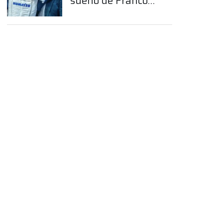
sueño de Franco
Colapinto en la
Fórmula 1