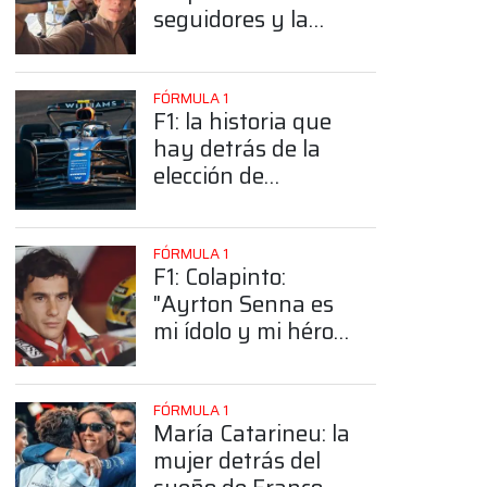
seguidores y la
sorprendente
posición de
Colapinto
FÓRMULA 1
F1: la historia que
hay detrás de la
elección de
Colapinto del
número 43
FÓRMULA 1
F1: Colapinto:
"Ayrton Senna es
mi ídolo y mi héroe
más grande"
FÓRMULA 1
María Catarineu: la
mujer detrás del