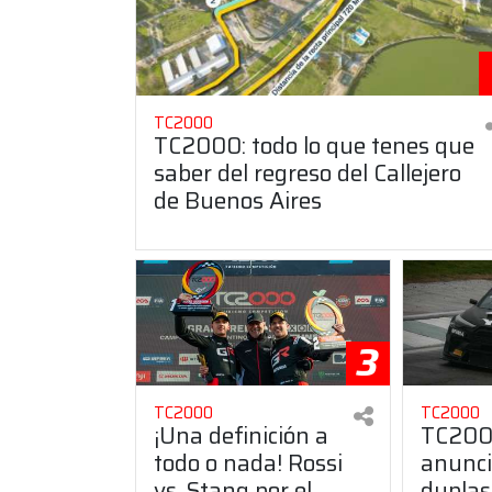
TC2000
TC2000: todo lo que tenes que
saber del regreso del Callejero
de Buenos Aires
3
TC2000
TC2000
¡Una definición a
TC200
todo o nada! Rossi
anunci
vs. Stang por el
duplas