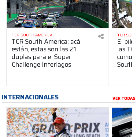
TCR SOUTH AMERICA
TCR SOUT
TCR South America: acá
El pilo
están, estas son las 21
las TC
duplas para el Super
como i
Challenge Interlagos
South 
INTERNACIONALES
VER TODAS