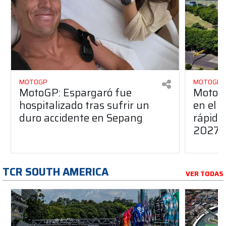
MOTOGP
MOTOGP
MotoGP: Espargaró fue
MotoGP
hospitalizado tras sufrir un
en el G
duro accidente en Sepang
rápido
2027
TCR SOUTH AMERICA
VER TODAS