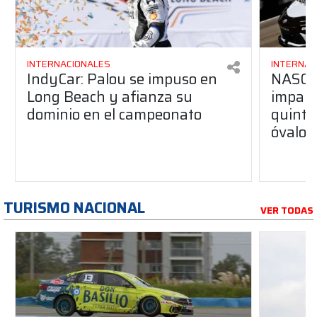
INTERNACIONALES
INTERNAC
IndyCar: Palou se impuso en
NASCA
Long Beach y afianza su
impara
dominio en el campeonato
quinta 
óvalo 
TURISMO NACIONAL
VER TODAS