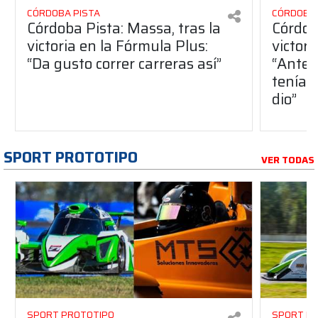
CÓRDOBA PISTA
CÓRDOBA 
Córdoba Pista: Massa, tras la
Córdob
victoria en la Fórmula Plus:
victor
“Da gusto correr carreras así”
“Antes
teníam
dio”
SPORT PROTOTIPO
VER TODAS
SPORT PROTOTIPO
SPORT P