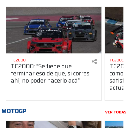
TC2000
TC2000
TC2000: “Se tiene que
TC2000
terminar eso de que, si corres
como u
ahí, no poder hacerlo acá”
satisfa
actual
MOTOGP
VER TODAS