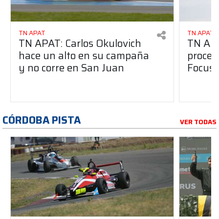
TN APAT
TN APAT
TN APAT: Carlos Okulovich
TN APA
hace un alto en su campaña
proces
y no corre en San Juan
Focus 
CÓRDOBA PISTA
VER TODAS