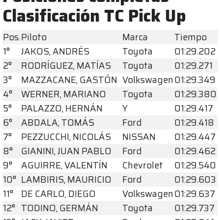
Clasificación TC Pick Up
Pos.
Piloto
Marca
Tiempo
1°
JAKOS, ANDRÉS
Toyota
01:29.202
2°
RODRÍGUEZ, MATÍAS
Toyota
01:29.271
3°
MAZZACANE, GASTÓN
Volkswagen
01:29.349
4°
WERNER, MARIANO
Toyota
01:29.380
5°
PALAZZO, HERNÁN
Y
01:29.417
6°
ABDALA, TOMÁS
Ford
01:29.418
7°
PEZZUCCHI, NICOLÁS
NISSAN
01:29.447
8°
GIANINI, JUAN PABLO
Ford
01:29.462
9°
AGUIRRE, VALENTÍN
Chevrolet
01:29.540
10°
LAMBIRIS, MAURICIO
Ford
01:29.603
11°
DE CARLO, DIEGO
Volkswagen
01:29.637
12°
TODINO, GERMÁN
Toyota
01:29.737