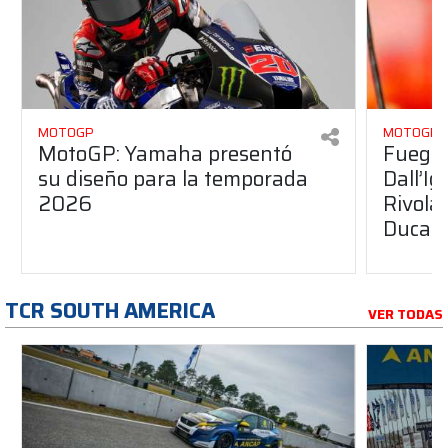
MOTOGP
MOTOGP
MotoGP: Yamaha presentó
Fuego 
su diseño para la temporada
Dall’I
2026
Rivola
Ducati
TCR SOUTH AMERICA
VER TODAS