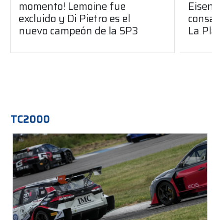
momento! Lemoine fue
Eisenc
excluido y Di Pietro es el
consag
nuevo campeón de la SP3
La Pla
TC2000