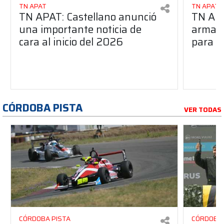
TN APAT
TN APAT
TN APAT: Castellano anunció
TN APA
una importante noticia de
armado
cara al inicio del 2026
para s
CÓRDOBA PISTA
VER TODAS
CÓRDOBA PISTA
CÓRDOBA 