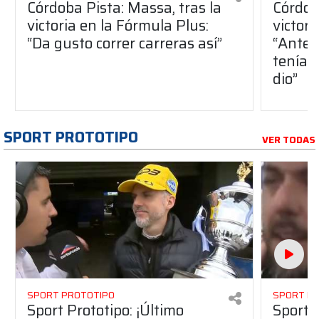
Córdoba Pista: Massa, tras la
Córdob
victoria en la Fórmula Plus:
victor
“Da gusto correr carreras así”
“Antes
teníam
dio”
SPORT PROTOTIPO
VER TODAS
SPORT PROTOTIPO
SPORT P
Sport Prototipo: ¡Último
Sport P