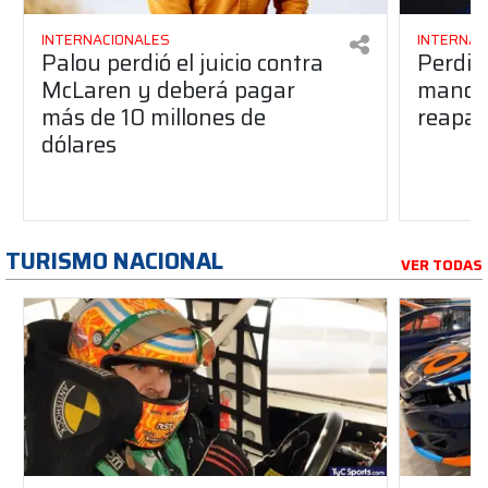
INTERNACIONALES
INTERNAC
Palou perdió el juicio contra
Perdió
McLaren y deberá pagar
manos 
más de 10 millones de
reapar
dólares
TURISMO NACIONAL
VER TODAS