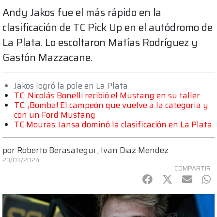
Andy Jakos fue el más rápido en la
clasificación de TC Pick Up en el autódromo de
La Plata. Lo escoltaron Matías Rodríguez y
Gastón Mazzacane.
Jakos logró la pole en La Plata
TC: Nicolás Bonelli recibió el Mustang en su taller
TC: ¡Bomba! El campeón que vuelve a la categoría y
con un Ford Mustang
TC Mouras: Iansa dominó la clasificación en La Plata
por
Roberto Berasategui
,
Ivan Diaz Mendez
23/03/2024
COMPARTIR
Facebook
Twitter
mail
Wh