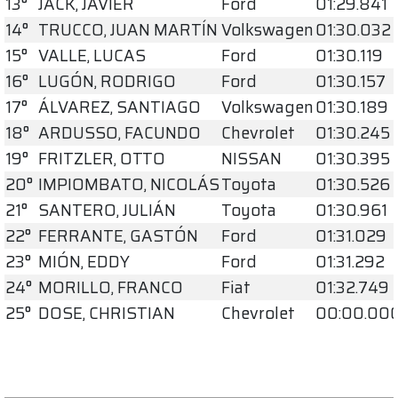
13°
JACK, JAVIER
Ford
01:29.841
14°
TRUCCO, JUAN MARTÍN
Volkswagen
01:30.032
15°
VALLE, LUCAS
Ford
01:30.119
16°
LUGÓN, RODRIGO
Ford
01:30.157
17°
ÁLVAREZ, SANTIAGO
Volkswagen
01:30.189
18°
ARDUSSO, FACUNDO
Chevrolet
01:30.245
19°
FRITZLER, OTTO
NISSAN
01:30.395
20°
IMPIOMBATO, NICOLÁS
Toyota
01:30.526
21°
SANTERO, JULIÁN
Toyota
01:30.961
22°
FERRANTE, GASTÓN
Ford
01:31.029
23°
MIÓN, EDDY
Ford
01:31.292
24°
MORILLO, FRANCO
Fiat
01:32.749
25°
DOSE, CHRISTIAN
Chevrolet
00:00.00