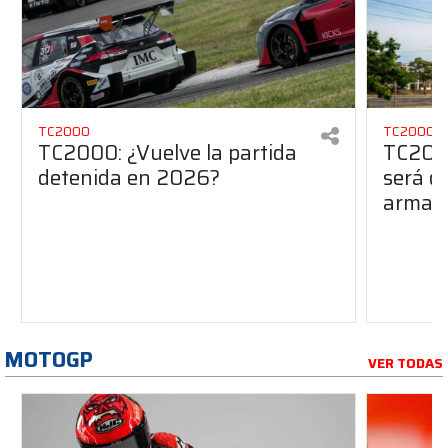
TC2000
TC2000
TC2000: ¿Vuelve la partida
TC2000
detenida en 2026?
será de
armado
MOTOGP
VER TODAS