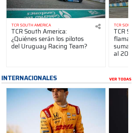
TCR SOUTH AMERICA
TCR SOUT
TCR South America:
TCR So
¿Quiénes serán los pilotos
flaman
del Uruguay Racing Team?
suma a
al 20
INTERNACIONALES
VER TODAS