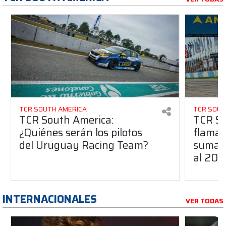
TCR SOUTH AMERICA
TCR SOUT
TCR South America:
TCR So
¿Quiénes serán los pilotos
flaman
del Uruguay Racing Team?
suma a
al 20
INTERNACIONALES
VER TODAS