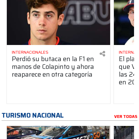
INTERNACIONALES
INTERNAC
Perdió su butaca en la F1 en
El pla
manos de Colapinto y ahora
que Ve
reaparece en otra categoría
las 24
en 20
TURISMO NACIONAL
VER TODAS