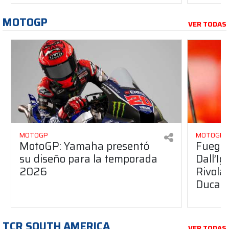
MOTOGP
VER TODAS
MOTOGP
MOTOGP
MotoGP: Yamaha presentó
Fuego 
su diseño para la temporada
Dall’I
2026
Rivola
Ducati
TCR SOUTH AMERICA
VER TODAS