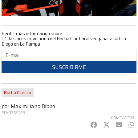
Recibir mas informacion sobre
TC: la sincera revelación del Bocha Ciantini al ver ganar a su hijo
Diego en La Pampa
SUSCRIBIRME
Bocha Ciantini
por
Maximiliano Bibbo
20/07/2023
COMPARTIR
Facebook
Twitter
mail
Wh