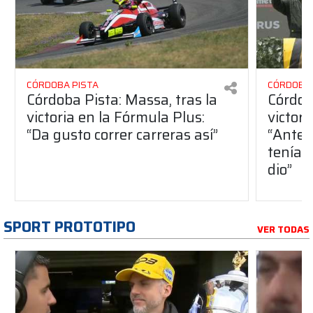
CÓRDOBA PISTA
CÓRDOBA 
Córdoba Pista: Massa, tras la
Córdob
victoria en la Fórmula Plus:
victor
“Da gusto correr carreras así”
“Antes
teníam
dio”
SPORT PROTOTIPO
VER TODAS