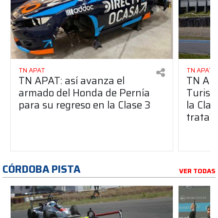
TN APAT
TN APAT
TN APAT: así avanza el
TN APA
armado del Honda de Pernía
Turism
para su regreso en la Clase 3
la Clas
trata?
CÓRDOBA PISTA
VER TODAS