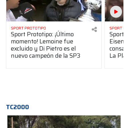
SPORT PROTOTIPO
SPORT P
Sport Prototipo: ¡Último
Sport P
momento! Lemoine fue
Eisenc
excluido y Di Pietro es el
consag
nuevo campeón de la SP3
La Pla
TC2000