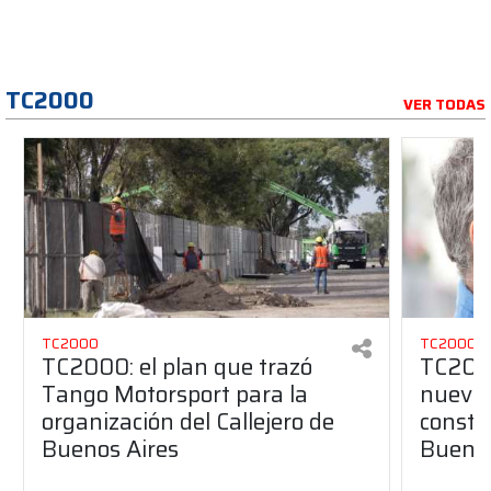
TC2000
VER TODAS
TC2000
TC2000
TC2000: el plan que trazó
TC2000
Tango Motorsport para la
nuevos
organización del Callejero de
constru
Buenos Aires
Buenos