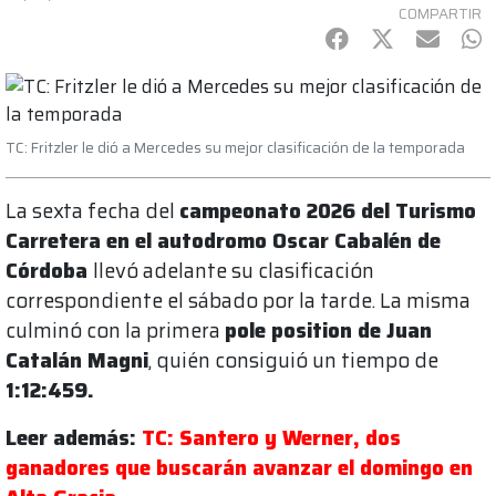
COMPARTIR
Facebook
Twitter
mail
Wh
TC: Fritzler le dió a Mercedes su mejor clasificación de la temporada
La sexta fecha del
campeonato 2026 del Turismo
Carretera en el autodromo Oscar Cabalén de
Córdoba
llevó adelante su clasificación
correspondiente el sábado por la tarde. La misma
culminó con la primera
pole position de Juan
Catalán Magni
, quién consiguió un tiempo de
1:12:459.
Leer además:
TC: Santero y Werner, dos
ganadores que buscarán avanzar el domingo en