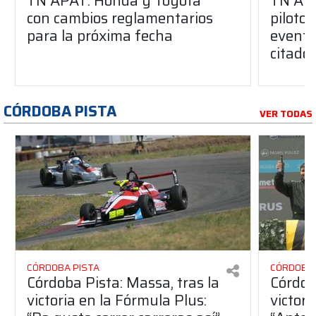
TN APAT: Honda y Toyota
TN APA
con cambios reglamentarios
piloto 
para la próxima fecha
evento
citado
CÓRDOBA PISTA
VER TODAS
CÓRDOBA PISTA
CÓRDOBA 
Córdoba Pista: Massa, tras la
Córdob
victoria en la Fórmula Plus:
victor