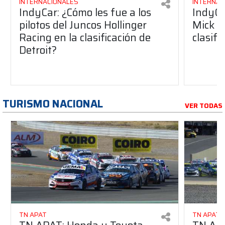
INTERNACIONALES
INTERNAC
IndyCar: ¿Cómo les fue a los
IndyCa
pilotos del Juncos Hollinger
Mick S
Racing en la clasificación de
clasifi
Detroit?
TURISMO NACIONAL
VER TODAS
TN APAT
TN APAT