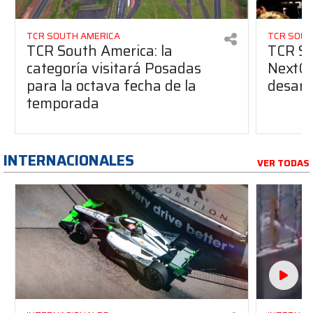
TCR SOUTH AMERICA
TCR SOUT
TCR South America: la
TCR So
categoría visitará Posadas
NextGe
para la octava fecha de la
desarro
temporada
INTERNACIONALES
VER TODAS