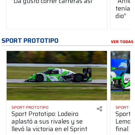
“Da gusto correr carreras así”
“Antes
teníam
dio”
SPORT PROTOTIPO
VER TODAS
SPORT PROTOTIPO
SPORT P
Sport Prototipo: Lodeiro
Sport P
aplastó a sus rivales y se
Lemoin
llevó la victoria en el Sprint
final 