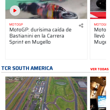
MOTOGP
MOTOGP
MotoGP: durísima caída de
MotoGP
Bastianini en la Carrera
llevó l
Sprint en Mugello
Mugel
TCR SOUTH AMERICA
VER TODAS