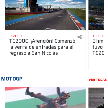
TC2000
TC2000
TC2000: ¡Atención! Comenzó
El imp
la venta de entradas para el
tuvo Sa
regreso a San Nicolás
TC20
MOTOGP
VER TODAS