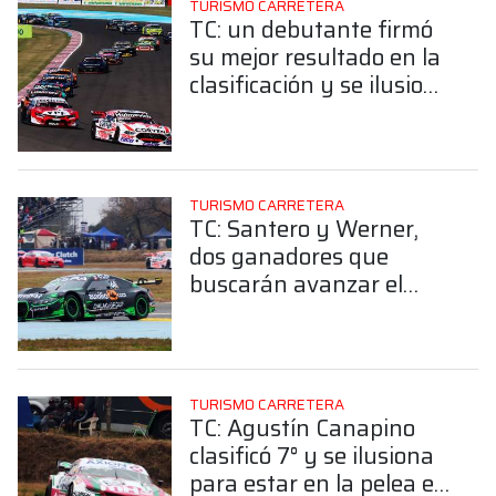
TURISMO CARRETERA
TC: un debutante firmó
su mejor resultado en la
clasificación y se ilusiona
de cara al domingo en
Alta Gracia
TURISMO CARRETERA
TC: Santero y Werner,
dos ganadores que
buscarán avanzar el
domingo en Alta Gracia
TURISMO CARRETERA
TC: Agustín Canapino
clasificó 7° y se ilusiona
para estar en la pelea el