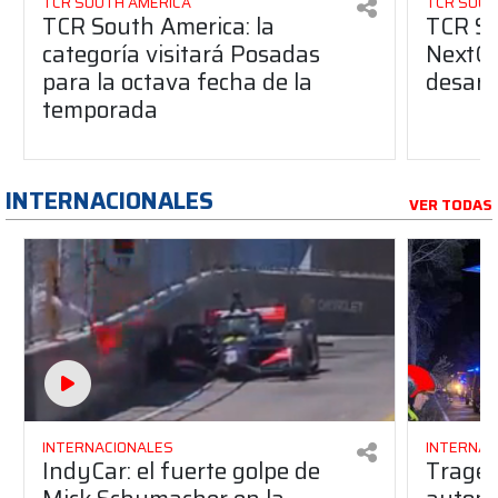
TCR SOUTH AMERICA
TCR SOUT
TCR South America: la
TCR So
categoría visitará Posadas
NextGe
para la octava fecha de la
desarro
temporada
INTERNACIONALES
VER TODAS
INTERNACIONALES
INTERNAC
IndyCar: el fuerte golpe de
Traged