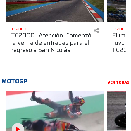
TC2000
TC2000
TC2000: ¡Atención! Comenzó
El imp
la venta de entradas para el
tuvo Sa
regreso a San Nicolás
TC20
MOTOGP
VER TODAS