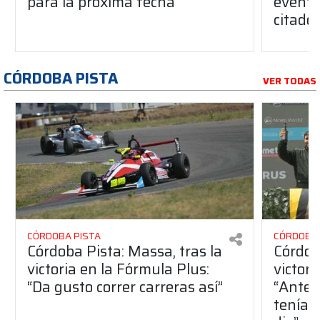
para la próxima fecha
evento
citado
CÓRDOBA PISTA
VER TODAS
CÓRDOBA PISTA
CÓRDOBA 
Córdoba Pista: Massa, tras la
Córdob
victoria en la Fórmula Plus:
victor
“Da gusto correr carreras así”
“Antes
teníam