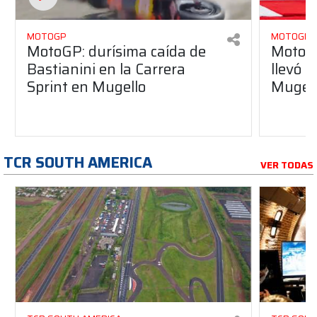
MOTOGP
MOTOGP
MotoGP: durísima caída de
MotoGP
Bastianini en la Carrera
llevó l
Sprint en Mugello
Mugel
TCR SOUTH AMERICA
VER TODAS