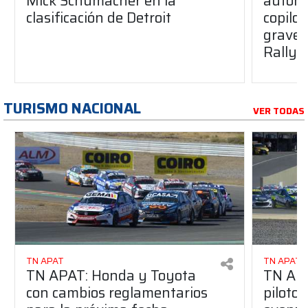
Mick Schumacher en la
automo
clasificación de Detroit
copilo
grave 
Rally
TURISMO NACIONAL
VER TODAS
TN APAT
TN APAT
TN APAT: Honda y Toyota
TN APA
con cambios reglamentarios
piloto 