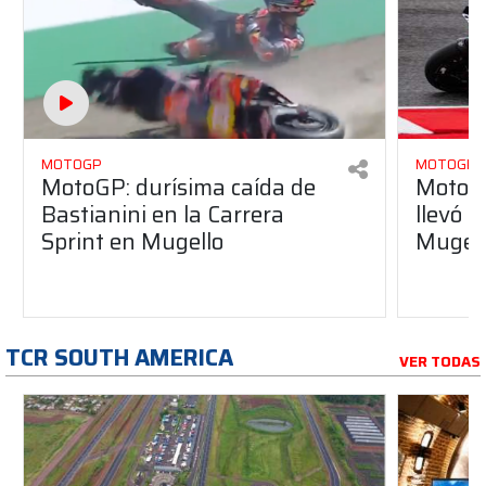
MOTOGP
MOTOGP
MotoGP: durísima caída de
MotoGP
Bastianini en la Carrera
llevó l
Sprint en Mugello
Mugel
TCR SOUTH AMERICA
VER TODAS