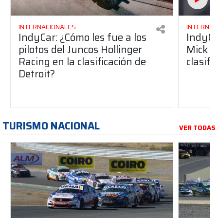
INTERNACIONALES
INTERNAC
IndyCar: ¿Cómo les fue a los
IndyCa
pilotos del Juncos Hollinger
Mick S
Racing en la clasificación de
clasifi
Detroit?
TURISMO NACIONAL
VER TODAS