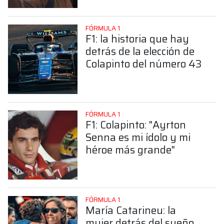
Colapinto
FÓRMULA 1
F1: la historia que hay
detrás de la elección de
Colapinto del número 43
FÓRMULA 1
F1: Colapinto: "Ayrton
Senna es mi ídolo y mi
héroe más grande"
FÓRMULA 1
María Catarineu: la
mujer detrás del sueño