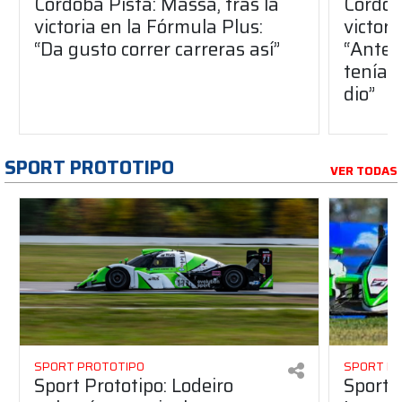
Córdoba Pista: Massa, tras la
Córdob
victoria en la Fórmula Plus:
victor
“Da gusto correr carreras así”
“Antes
teníam
dio”
SPORT PROTOTIPO
VER TODAS
SPORT PROTOTIPO
SPORT P
Sport Prototipo: Lodeiro
Sport P