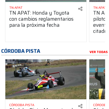
TN APAT
TN APAT
TN APAT: Honda y Toyota
TN APA
con cambios reglamentarios
piloto 
para la próxima fecha
evento
citado
CÓRDOBA PISTA
VER TODAS
CÓRDOBA PISTA
CÓRDOBA 