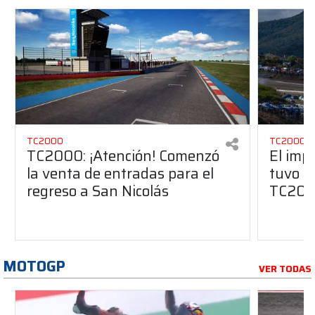
TC2000
TC2000
TC2000: ¡Atención! Comenzó
El imp
la venta de entradas para el
tuvo Sa
regreso a San Nicolás
TC20
MOTOGP
VER TODAS