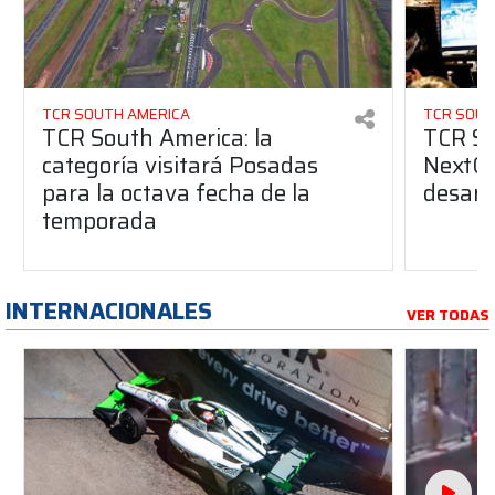
TCR SOUTH AMERICA
TCR SOUT
TCR South America: la
TCR So
categoría visitará Posadas
NextGe
para la octava fecha de la
desarro
temporada
INTERNACIONALES
VER TODAS