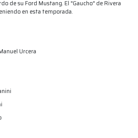
ordo de su Ford Mustang. El "Gaucho" de Rivera
teniendo en esta temporada.
 Manuel Urcera
anini
i
o