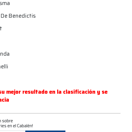
desma
a De Benedictis
t
anda
elli
u mejor resultado en la clasificación y se
acia
n sobre
ries en el Cabalén!