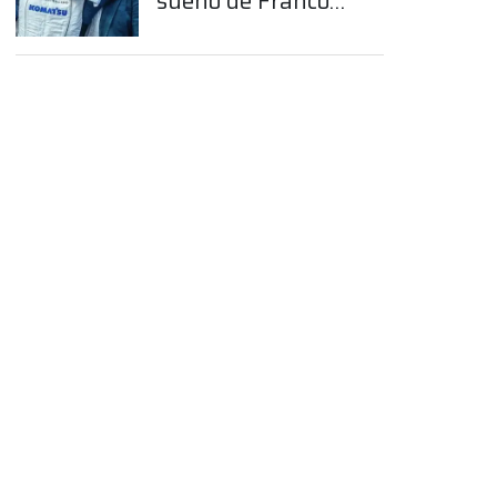
sueño de Franco
Colapinto en la
Fórmula 1