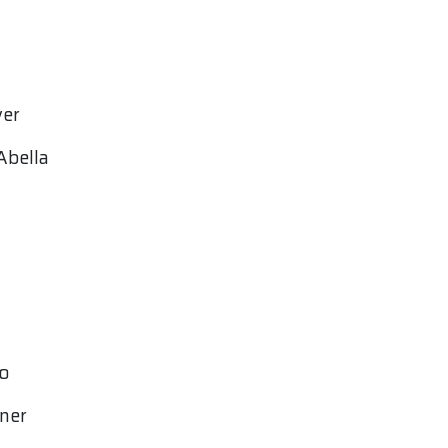
ver
Abella
zo
rner