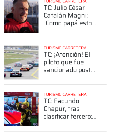
TURISMO CARRETERA
TC: Julio César
Catalán Magni:
“Como papá estoy
muy feliz de que a
mi hijo le vaya
bien”
TURISMO CARRETERA
TC: ¡Atención! El
piloto que fue
sancionado post
clasificación dio
detalles de lo
sucedido ¿Qué
TURISMO CARRETERA
pasó?
TC: Facundo
Chapur, tras
clasificar tercero:
“Queremos pelear
el campeonato”