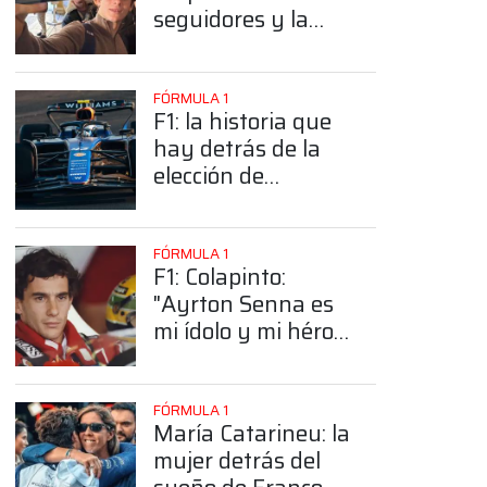
seguidores y la
sorprendente
posición de
Colapinto
FÓRMULA 1
F1: la historia que
hay detrás de la
elección de
Colapinto del
número 43
FÓRMULA 1
F1: Colapinto:
"Ayrton Senna es
mi ídolo y mi héroe
más grande"
FÓRMULA 1
María Catarineu: la
mujer detrás del