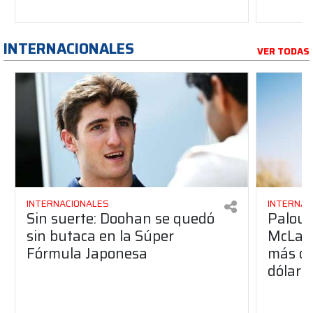
INTERNACIONALES
VER TODAS
INTERNACIONALES
INTERNAC
Sin suerte: Doohan se quedó
Palou p
sin butaca en la Súper
McLare
Fórmula Japonesa
más de
dólare