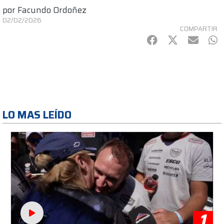
por
Facundo Ordoñez
02/02/2026
COMPARTIR
Facebook
Twitter
mail
Wh
LO MAS LEÍDO
1