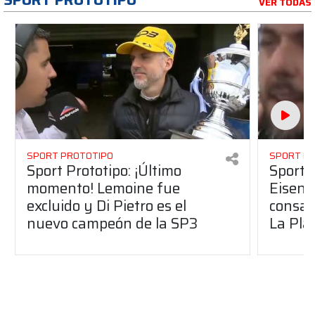
VER TODAS
SPORT PROTOTIPO
SPORT P
Sport Prototipo: ¡Último
Sport P
momento! Lemoine fue
Eisenc
excluido y Di Pietro es el
consag
nuevo campeón de la SP3
La Pla