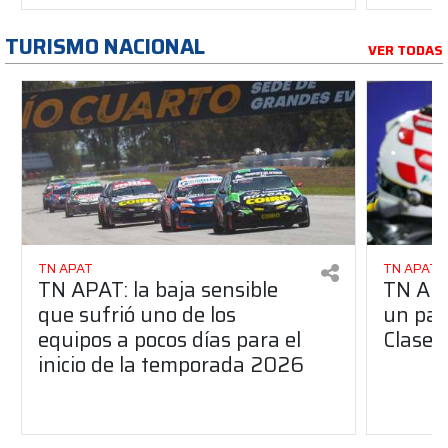
TURISMO NACIONAL
VER TODAS
TN APAT
TN APAT
TN APAT: la baja sensible
TN APA
que sufrió uno de los
un pas
equipos a pocos días para el
Clase 
inicio de la temporada 2026