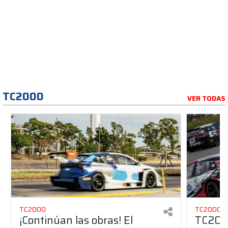
TC2000
VER TODAS
TC2000
TC2000
¡Continúan las obras! El
TC2000