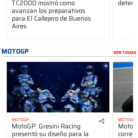
TC2000 mostró como
deteni
avanzan los preparativos
para El Callejero de Buenos
Aires
MOTOGP
VER TODAS
MOTOGP
MOTOGP
MotoGP: Gresini Racing
MotoGP
presentó su diseño para la
correr