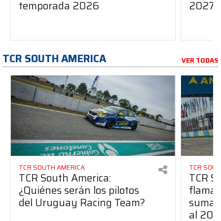
temporada 2026
2027?
TCR SOUTH AMERICA
VER TODAS
TCR SOUTH AMERICA
TCR SOUT
TCR South America:
TCR So
¿Quiénes serán los pilotos
flaman
del Uruguay Racing Team?
suma a
al 20