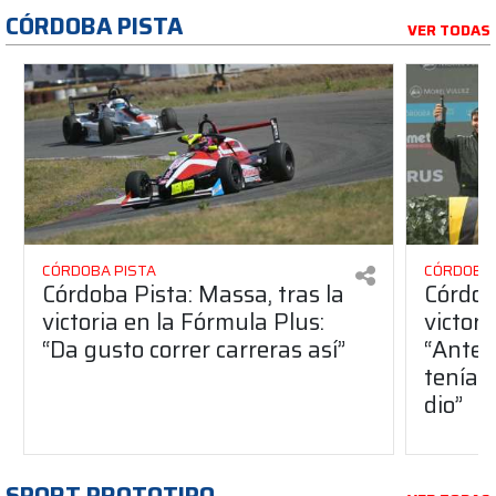
CÓRDOBA PISTA
VER TODAS
CÓRDOBA PISTA
CÓRDOBA 
Córdoba Pista: Massa, tras la
Córdob
victoria en la Fórmula Plus:
victor
“Da gusto correr carreras así”
“Antes
teníam
dio”
SPORT PROTOTIPO