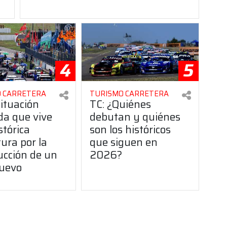
4
5
 CARRETERA
TURISMO CARRETERA
situación
TC: ¿Quiénes
da que vive
debutan y quiénes
stórica
son los históricos
ura por la
que siguen en
ucción de un
2026?
uevo