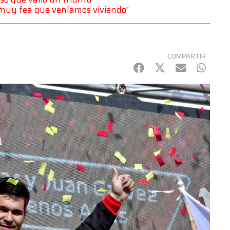
 muy fea que veníamos viviendo"
COMPARTIR
Facebook
Twitter
mail
Whats