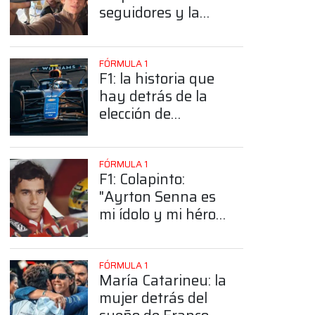
seguidores y la
sorprendente
posición de
Colapinto
FÓRMULA 1
F1: la historia que
hay detrás de la
elección de
Colapinto del
número 43
FÓRMULA 1
F1: Colapinto:
"Ayrton Senna es
mi ídolo y mi héroe
más grande"
FÓRMULA 1
María Catarineu: la
mujer detrás del