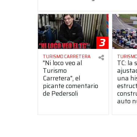
3
TURISMO CARRETERA
TURISMO
"Ni loco veo al
TC: la 
Turismo
ajusta
Carretera", el
una hi
picante comentario
estruct
de Pedersoli
constr
auto n