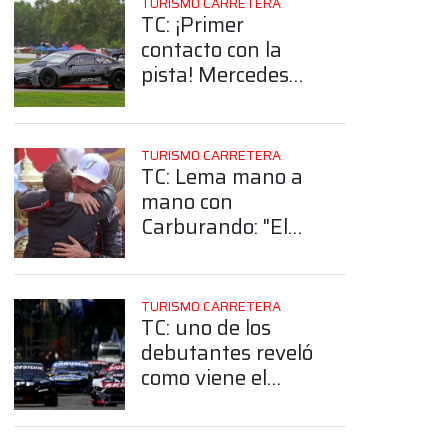
TURISMO CARRETERA
TC: ¡Primer
contacto con la
pista! Mercedes
Benz probó en La
Plata
TURISMO CARRETERA
TC: Lema mano a
mano con
Carburando: "El
equipo de
Canapino se va a
llamar AXION
TURISMO CARRETERA
Energy"
TC: uno de los
debutantes reveló
como viene el
armado de su
Torino para la