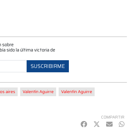
n sobre
a sido la última victoria de
SUSCRIBIRME
os aires
Valentín Aguirre
Valentìn Aguirre
COMPARTIR
Facebook
Twitter
mail
Whats