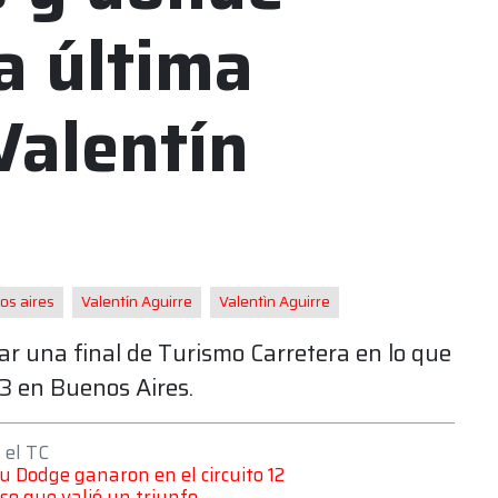
la última
Valentín
os aires
Valentín Aguirre
Valentìn Aguirre
star una final de Turismo Carretera en lo que
23 en Buenos Aires.
 el TC
u Dodge ganaron en el circuito 12
so que valió un triunfo