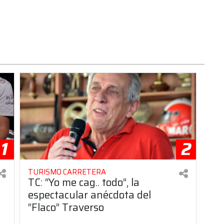
1
2
TURISMO CARRETERA
TC: “Yo me cag.. todo”, la
espectacular anécdota del
“Flaco” Traverso