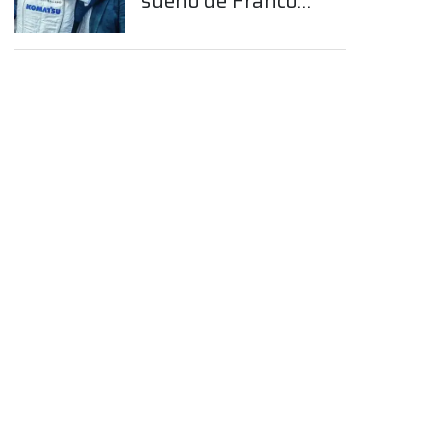
sueño de Franco
Colapinto en la
Fórmula 1