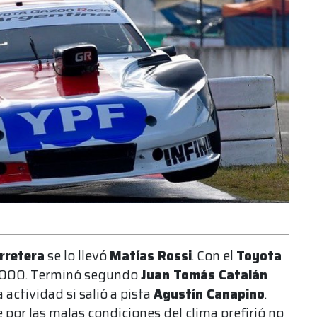
rretera
se lo llevó
Matías Rossi
. Con el
Toyota
1000. Terminó segundo
Juan Tomás Catalán
a actividad si salió a pista
Agustín Canapino
.
or las malas condiciones del clima prefirió no