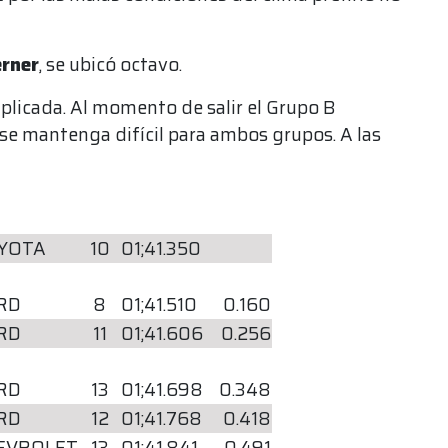
rner
, se ubicó octavo.
mplicada. Al momento de salir el Grupo B
 se mantenga difícil para ambos grupos. A las
YOTA
10
01;41.350
RD
8
01;41.510
0.160
RD
11
01;41.606
0.256
RD
13
01;41.698
0.348
RD
12
01;41.768
0.418
EVROLET
13
01;41.841
0.491