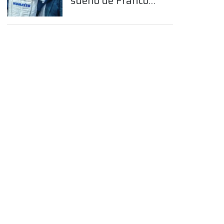
sueño de Franco
Colapinto en la
Fórmula 1