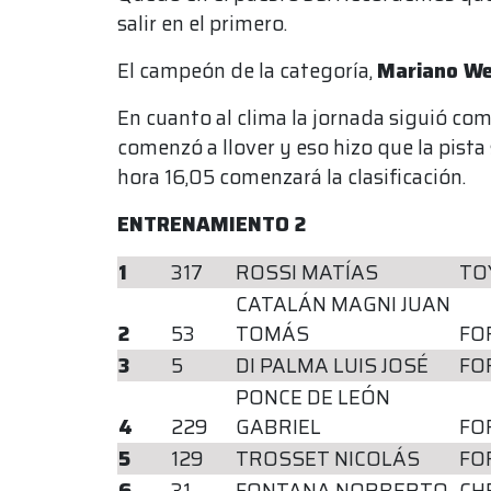
salir en el primero.
El campeón de la categoría,
Mariano We
En cuanto al clima la jornada siguió co
comenzó a llover y eso hizo que la pista
hora 16,05 comenzará la clasificación.
ENTRENAMIENTO 2
1
317
ROSSI MATÍAS
TO
CATALÁN MAGNI JUAN
2
53
TOMÁS
FO
3
5
DI PALMA LUIS JOSÉ
FO
PONCE DE LEÓN
4
229
GABRIEL
FO
5
129
TROSSET NICOLÁS
FO
6
31
FONTANA NORBERTO
CH