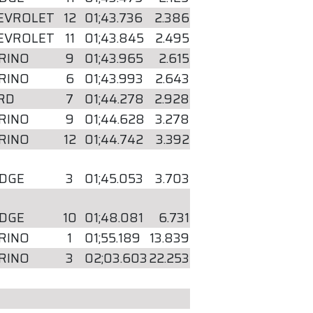
EVROLET
12
01;43.736
2.386
EVROLET
11
01;43.845
2.495
RINO
9
01;43.965
2.615
RINO
6
01;43.993
2.643
RD
7
01;44.278
2.928
RINO
9
01;44.628
3.278
RINO
12
01;44.742
3.392
DGE
3
01;45.053
3.703
DGE
10
01;48.081
6.731
RINO
1
01;55.189
13.839
RINO
3
02;03.603
22.253