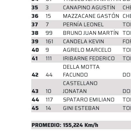
35
3
CANAPINO AGUSTÍN
CH
36
15
MAZZACANE GASTÓN
CH
37
7
PERNÍA LEONEL
TO
38
99
BRUNO JUAN MARTÍN
TO
39
161
CANDELA KEVIN
FO
40
9
AGRELO MARCELO
TO
41
111
IRIBARNE FEDERICO
TO
DELLA MOTTA
42
44
FACUNDO
DO
CASTELLANO
43
10
JONATAN
DO
44
117
SPATARO EMILIANO
TO
45
14
GINI ESTEBAN
TO
PROMEDIO: 155,224 Km/h