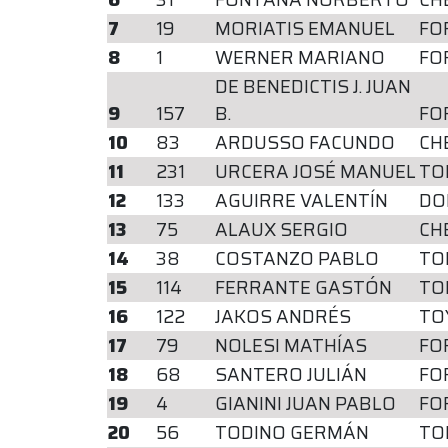
7
19
MORIATIS EMANUEL
FO
8
1
WERNER MARIANO
FO
DE BENEDICTIS J. JUAN
9
157
B.
FO
10
83
ARDUSSO FACUNDO
CH
11
231
URCERA JOSÉ MANUEL
TO
12
133
AGUIRRE VALENTÍN
DO
13
75
ALAUX SERGIO
CH
14
38
COSTANZO PABLO
TO
15
114
FERRANTE GASTÓN
TO
16
122
JAKOS ANDRÉS
TO
17
79
NOLESI MATHÍAS
FO
18
68
SANTERO JULIÁN
FO
19
4
GIANINI JUAN PABLO
FO
20
56
TODINO GERMÁN
TO