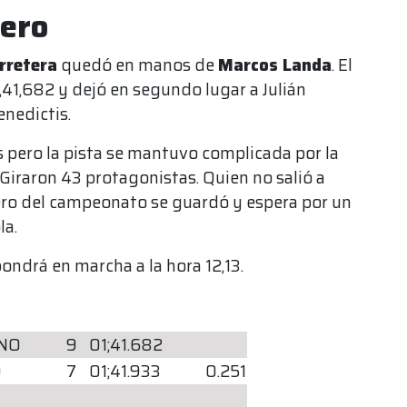
mero
rretera
quedó en manos de
Marcos Landa
. El
,41,682 y dejó en segundo lugar a Julián
enedictis.
s pero la pista se mantuvo complicada por la
Giraron 43 protagonistas. Quien no salió a
ero del campeonato se guardó y espera por un
la.
ndrá en marcha a la hora 12,13.
NO
9
01;41.682
D
7
01;41.933
0.251