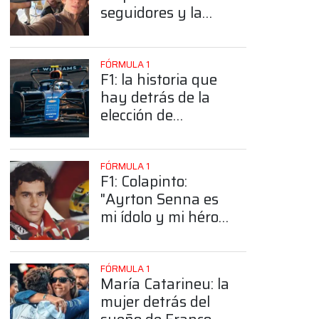
seguidores y la
sorprendente
posición de
Colapinto
FÓRMULA 1
F1: la historia que
hay detrás de la
elección de
Colapinto del
número 43
FÓRMULA 1
F1: Colapinto:
"Ayrton Senna es
mi ídolo y mi héroe
más grande"
FÓRMULA 1
María Catarineu: la
mujer detrás del