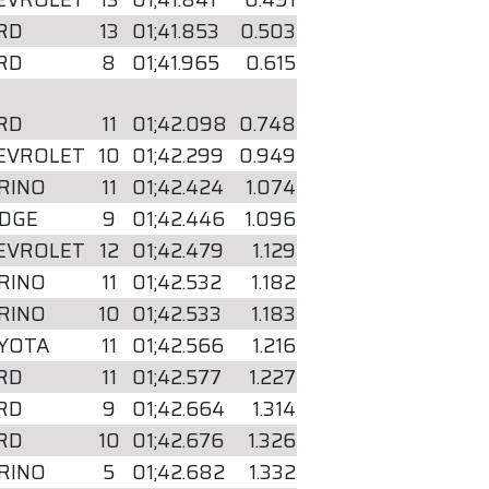
RD
13
01;41.853
0.503
RD
8
01;41.965
0.615
RD
11
01;42.098
0.748
EVROLET
10
01;42.299
0.949
RINO
11
01;42.424
1.074
DGE
9
01;42.446
1.096
EVROLET
12
01;42.479
1.129
RINO
11
01;42.532
1.182
RINO
10
01;42.533
1.183
YOTA
11
01;42.566
1.216
RD
11
01;42.577
1.227
RD
9
01;42.664
1.314
RD
10
01;42.676
1.326
RINO
5
01;42.682
1.332