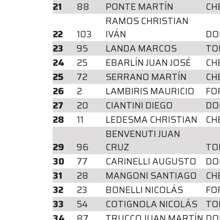
21
88
PONTE MARTÍN
CH
RAMOS CHRISTIAN
22
103
IVÁN
DO
23
95
LANDA MARCOS
TO
24
25
EBARLÍN JUAN JOSÉ
CH
25
72
SERRANO MARTÍN
CH
26
2
LAMBIRIS MAURICIO
FO
27
20
CIANTINI DIEGO
DO
28
11
LEDESMA CHRISTIAN
CH
BENVENUTI JUAN
29
96
CRUZ
TO
30
77
CARINELLI AUGUSTO
DO
31
28
MANGONI SANTIAGO
CH
32
23
BONELLI NICOLÁS
FO
33
54
COTIGNOLA NICOLÁS
TO
34
87
TRUCCO JUAN MARTÍN
DO