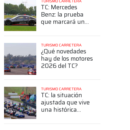
TURISMO CARRETERA
TC: Mercedes
Benz: la prueba
que marcará un
antes y un
después previo a la
cita en El Calafate
TURISMO CARRETERA
¿Qué novedades
hay de los motores
2026 del TC?
TURISMO CARRETERA
TC: la situación
App
ajustada que vive
una histórica
estructura por la
construcción de un