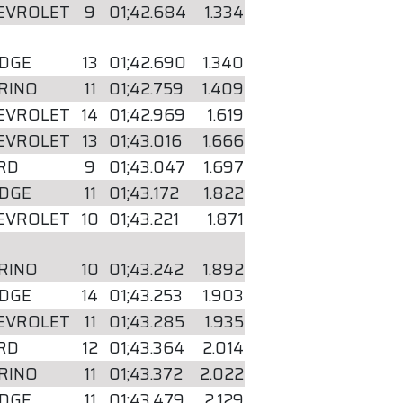
EVROLET
9
01;42.684
1.334
DGE
13
01;42.690
1.340
RINO
11
01;42.759
1.409
EVROLET
14
01;42.969
1.619
EVROLET
13
01;43.016
1.666
RD
9
01;43.047
1.697
DGE
11
01;43.172
1.822
EVROLET
10
01;43.221
1.871
RINO
10
01;43.242
1.892
DGE
14
01;43.253
1.903
EVROLET
11
01;43.285
1.935
RD
12
01;43.364
2.014
RINO
11
01;43.372
2.022
DGE
11
01;43.479
2.129