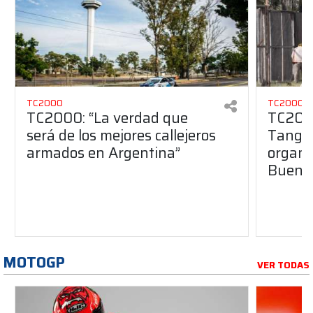
TC2000
TC2000
TC2000: “La verdad que
TC2000
será de los mejores callejeros
Tango 
armados en Argentina”
organiz
Buenos
MOTOGP
VER TODAS