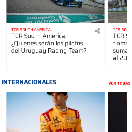
TCR SOUTH AMERICA
TCR SOUT
TCR South America:
TCR So
¿Quiénes serán los pilotos
flaman
del Uruguay Racing Team?
suma a
al 20
INTERNACIONALES
VER TODAS