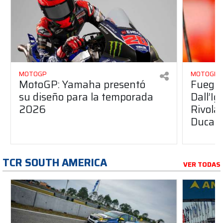
MOTOGP
MOTOGP
MotoGP: Yamaha presentó
Fuego 
su diseño para la temporada
Dall’I
2026
Rivola
Ducati
TCR SOUTH AMERICA
VER TODAS