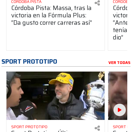
CÓRDOBA PISTA
CÓRDOBA 
Córdoba Pista: Massa, tras la
Córdob
victoria en la Fórmula Plus:
victor
“Da gusto correr carreras así”
“Antes
teníam
dio”
SPORT PROTOTIPO
VER TODAS
SPORT PROTOTIPO
SPORT P