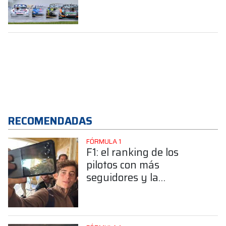
bonaerense confirmó su
llegada a la Clase B
RECOMENDADAS
FÓRMULA 1
F1: el ranking de los
pilotos con más
seguidores y la
sorprendente posición de
Colapinto