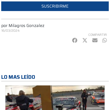
SUSCRIBIRME
por
Milagros Gonzalez
16/03/2024
COMPARTIR
Facebook
Twitter
mail
Wh
LO MAS LEÍDO