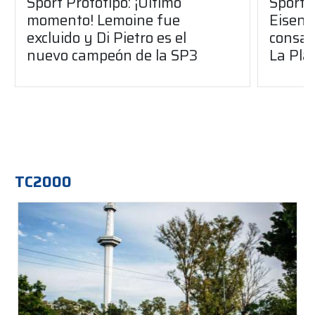
Sport Prototipo: ¡Último
Sport P
momento! Lemoine fue
Eisenc
excluido y Di Pietro es el
consag
nuevo campeón de la SP3
La Pla
TC2000