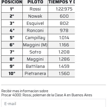
POSICIÓN
PILOTO
TIEMPOS Y DIF
1°
Rossi
1:22.975
2°
Nowak
600
3°
Esquivel
802
4°
Ronconi
978
5°
Campillay
1.014
6°
Maggini (M)
1.166
7°
Sotro
1.208
8°
Maggini
1.286
9°
Battilana
1.459
10°
Pietranera
1.560
Recibir mas informacion sobre
Procar 4000: Rossi, poleman de la Clase A en Buenos Aires