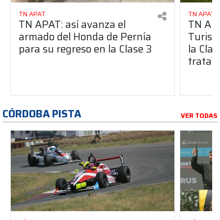
TN APAT
TN APAT
TN APAT: así avanza el
TN APA
armado del Honda de Pernía
Turism
para su regreso en la Clase 3
la Clas
trata?
CÓRDOBA PISTA
VER TODAS