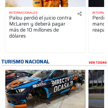
INTERNACIONALES
INTERNAC
Palou perdió el juicio contra
Perdió
McLaren y deberá pagar
manos 
más de 10 millones de
reapar
dólares
TURISMO NACIONAL
VER TODAS