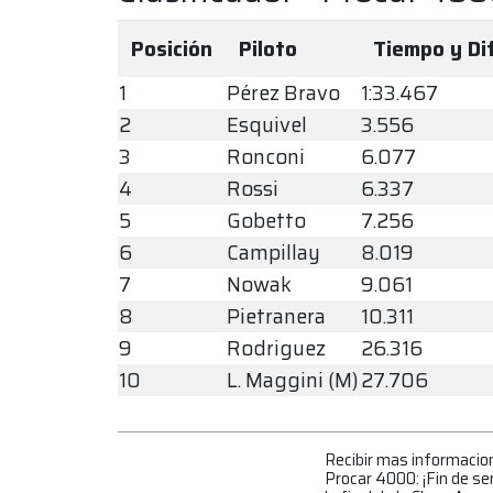
Posición
Piloto
Tiempo y Di
1
Pérez Bravo
1:33.467
2
Esquivel
3.556
3
Ronconi
6.077
4
Rossi
6.337
5
Gobetto
7.256
6
Campillay
8.019
7
Nowak
9.061
8
Pietranera
10.311
9
Rodriguez
26.316
10
L. Maggini (M)
27.706
Recibir mas informacio
Procar 4000: ¡Fin de s