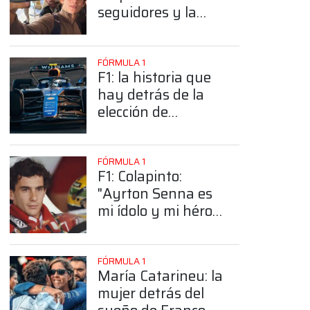
seguidores y la
sorprendente
posición de
Colapinto
FÓRMULA 1
F1: la historia que
hay detrás de la
elección de
Colapinto del
número 43
FÓRMULA 1
F1: Colapinto:
"Ayrton Senna es
mi ídolo y mi héroe
más grande"
FÓRMULA 1
María Catarineu: la
mujer detrás del