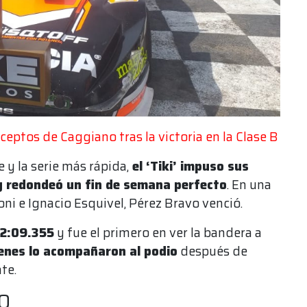
eptos de Caggiano tras la victoria en la Clase B
y la serie más rápida,
el ‘Tiki’ impuso sus
y redondeó un fin de semana perfecto
. En una
i e Ignacio Esquivel, Pérez Bravo venció.
22:09.355
y fue el primero en ver la bandera a
ienes lo acompañaron al podio
después de
te.
00