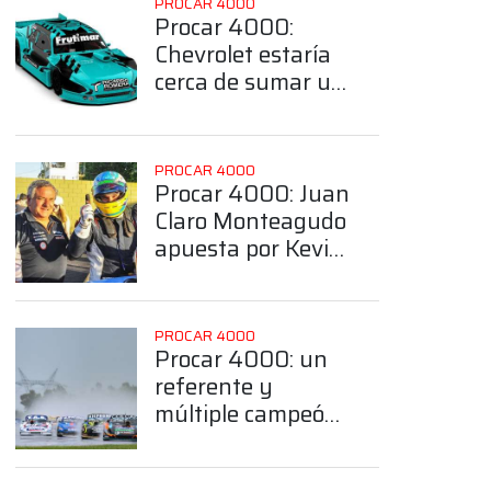
PROCAR 4000
Procar 4000:
Chevrolet estaría
cerca de sumar un
referente a la
Clase B
PROCAR 4000
Procar 4000: Juan
Claro Monteagudo
apuesta por Kevin
Baigorría para
hacer binomio en
la Clase B
PROCAR 4000
Procar 4000: un
referente y
múltiple campeón
del sudeste
bonaerense