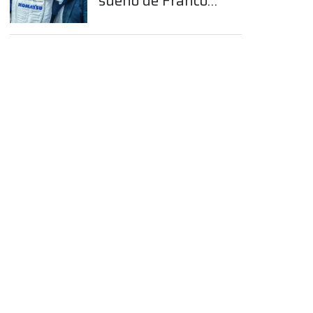
sueño de Franco
Colapinto en la
Fórmula 1