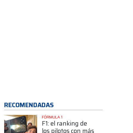
confirmó su
llegada a la Clase
B
App
RECOMENDADAS
FÓRMULA 1
F1: el ranking de
los pilotos con más