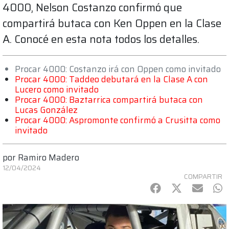
4000, Nelson Costanzo confirmó que
compartirá butaca con Ken Oppen en la Clase
A. Conocé en esta nota todos los detalles.
Procar 4000: Costanzo irá con Oppen como invitado
Procar 4000: Taddeo debutará en la Clase A con
Lucero como invitado
Procar 4000: Baztarrica compartirá butaca con
Lucas González
Procar 4000: Aspromonte confirmó a Crusitta como
invitado
por
Ramiro Madero
12/04/2024
COMPARTIR
Facebook
Twitter
mail
Wh