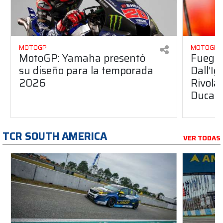
MOTOGP
MOTOGP
MotoGP: Yamaha presentó
Fuego 
su diseño para la temporada
Dall’I
2026
Rivola
Ducati
TCR SOUTH AMERICA
VER TODAS