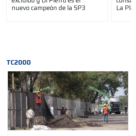
excluido y Di Pietro es el
consag
nuevo campeón de la SP3
La Pla
TC2000