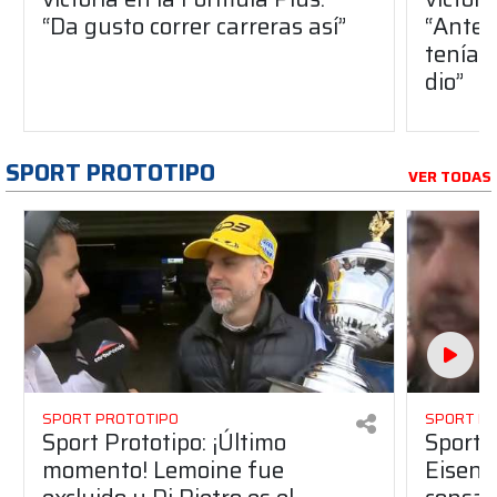
“Da gusto correr carreras así”
“Antes
teníam
dio”
SPORT PROTOTIPO
VER TODAS
SPORT PROTOTIPO
SPORT P
Sport Prototipo: ¡Último
Sport P
momento! Lemoine fue
Eisenc