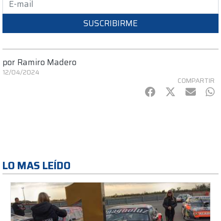
SUSCRIBIRME
por
Ramiro Madero
12/04/2024
COMPARTIR
Facebook
Twitter
mail
Wh
LO MAS LEÍDO