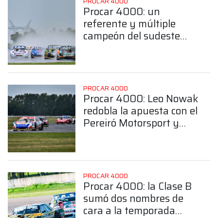
PROCAR 4000
Procar 4000: un
referente y múltiple
campeón del sudeste
bonaerense confirmó su
llegada a la Clase B
PROCAR 4000
Procar 4000: Leo Nowak
redobla la apuesta con el
Pereiró Motorsport y
confía en ser
protagonista en la Clase
A
PROCAR 4000
Procar 4000: la Clase B
sumó dos nombres de
cara a la temporada