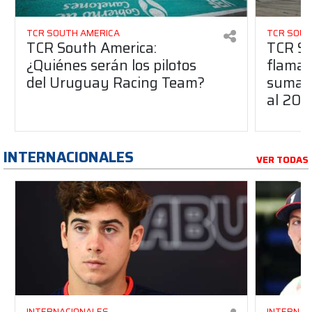
TCR SOUTH AMERICA
TCR SOUT
TCR South America:
TCR So
¿Quiénes serán los pilotos
flaman
del Uruguay Racing Team?
suma a
al 20
INTERNACIONALES
VER TODAS
INTERNACIONALES
INTERNAC