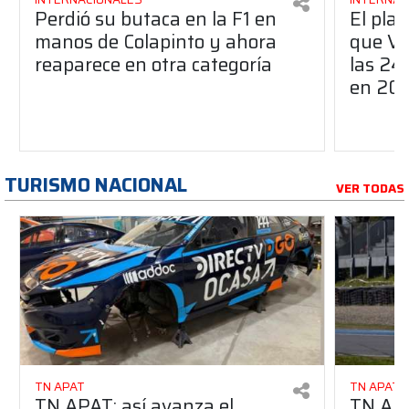
Perdió su butaca en la F1 en
El pla
manos de Colapinto y ahora
que Ve
reaparece en otra categoría
las 24
en 20
TURISMO NACIONAL
VER TODAS
TN APAT
TN APAT
TN APAT: así avanza el
TN APA