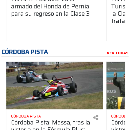
armado del Honda de Pernía
Turism
para su regreso en la Clase 3
la Clas
trata?
CÓRDOBA PISTA
VER TODAS
CÓRDOBA PISTA
CÓRDOBA 
Córdoba Pista: Massa, tras la
Córdob
victoria en la Fórmula Plus:
victor