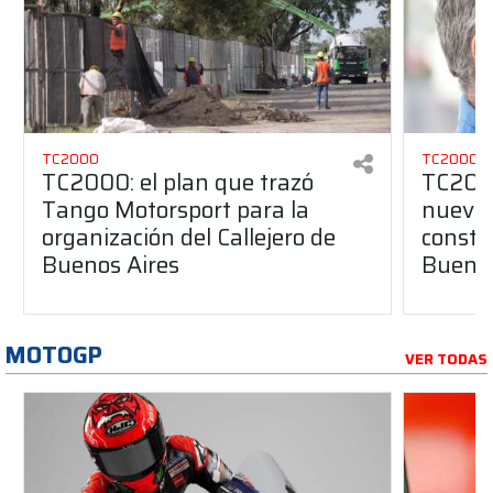
TC2000
TC2000
TC2000: el plan que trazó
TC2000
Tango Motorsport para la
nuevos
organización del Callejero de
constru
Buenos Aires
Buenos
MOTOGP
VER TODAS