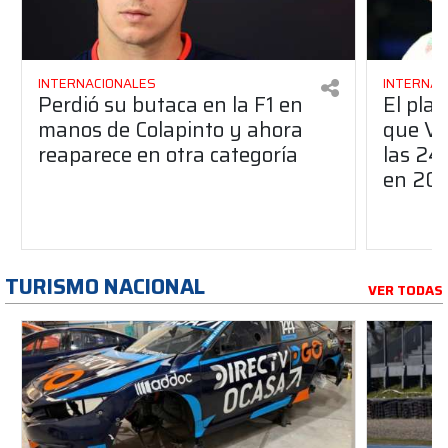
INTERNACIONALES
INTERNAC
Perdió su butaca en la F1 en
El pla
manos de Colapinto y ahora
que Ve
reaparece en otra categoría
las 24
en 20
TURISMO NACIONAL
VER TODAS