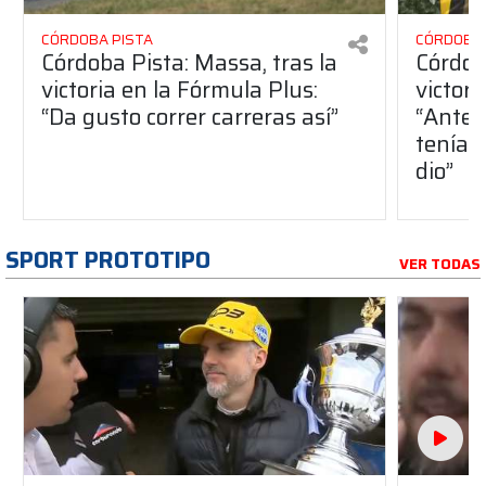
CÓRDOBA PISTA
CÓRDOBA 
Córdoba Pista: Massa, tras la
Córdob
victoria en la Fórmula Plus:
victor
“Da gusto correr carreras así”
“Antes
teníam
dio”
SPORT PROTOTIPO
VER TODAS