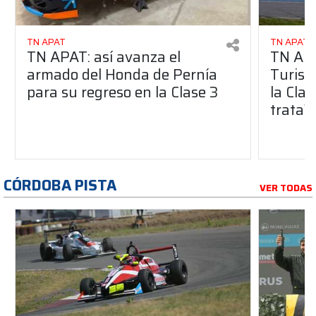
TN APAT
TN APAT
TN APAT: así avanza el
TN APA
armado del Honda de Pernía
Turism
para su regreso en la Clase 3
la Clas
trata?
CÓRDOBA PISTA
VER TODAS