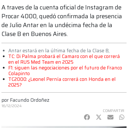
A traves de la cuenta oficial de Instagram de
Procar 4000, quedó confirmada la presencia
de Julio Antar en la undécima fecha de la
Clase B en Buenos Aires.
Antar estará en la última fecha de la Clase B,
TC: Di Palma probará el Camaro con el que correrá
en el RUS Med Team en 2025
F1: siguen las negociaciones por el futuro de Franco
Colapinto
TC2000: ¿Leonel Pernía correrá con Honda en el
2025?
por
Facundo Ordoñez
16/12/2024
COMPARTIR
Facebook
Twitter
mail
Wh