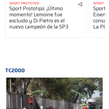
SPORT PROTOTIPO
SPORT P
Sport Prototipo: ¡Último
Sport P
momento! Lemoine fue
Eisenc
excluido y Di Pietro es el
consag
nuevo campeón de la SP3
La Pla
TC2000