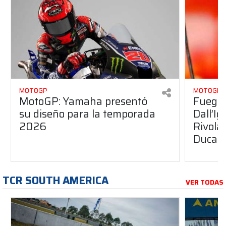
MOTOGP
MOTOGP
MotoGP: Yamaha presentó
Fuego 
su diseño para la temporada
Dall’I
2026
Rivola
Ducati
TCR SOUTH AMERICA
VER TODAS