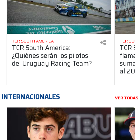
TCR SOUTH AMERICA
TCR SOUT
TCR South America:
TCR So
¿Quiénes serán los pilotos
flaman
del Uruguay Racing Team?
suma a
al 20
INTERNACIONALES
VER TODAS