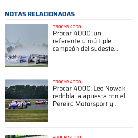
NOTAS RELACIONADAS
PROCAR 4000
Procar 4000: un
referente y múltiple
campeón del sudeste
bonaerense confirmó su
llegada a la Clase B
PROCAR 4000
Procar 4000: Leo Nowak
redobla la apuesta con el
Pereiró Motorsport y
confía en ser
protagonista en la Clase
A
PROCAR 4000