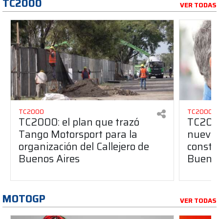
TC2000
VER TODAS
TC2000
TC2000
TC2000: el plan que trazó
TC2000
Tango Motorsport para la
nuevos
organización del Callejero de
constru
Buenos Aires
Buenos
MOTOGP
VER TODAS