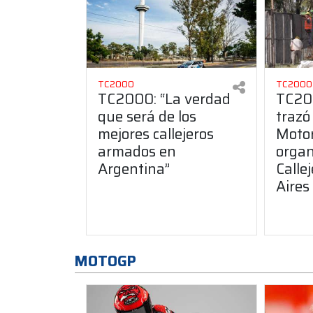
TC2000
TC2000
TC2000: “La verdad
TC200
que será de los
trazó
mejores callejeros
Motor
armados en
organ
Argentina”
Calle
Aires
MOTOGP