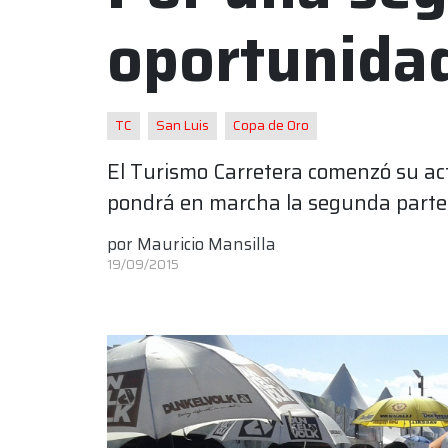
oportunida
TC
San Luis
Copa de Oro
El Turismo Carretera comenzó su act
pondrá en marcha la segunda parte d
por
Mauricio Mansilla
19/09/2015