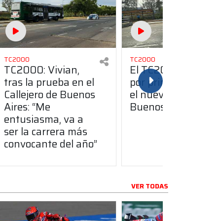
TC2000
TC2000
TC2000: Vivian,
El TC2000 aceleró
tras la prueba en el
por primera vez en
Callejero de Buenos
el nuevo Callejero d
Aires: “Me
Buenos Aires
entusiasma, va a
ser la carrera más
convocante del año”
VER TODAS