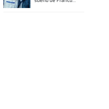
sueño de Franco
Colapinto en la
Fórmula 1
App