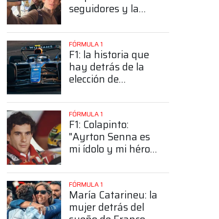
seguidores y la
sorprendente
posición de
Colapinto
FÓRMULA 1
F1: la historia que
hay detrás de la
elección de
Colapinto del
número 43
FÓRMULA 1
F1: Colapinto:
"Ayrton Senna es
mi ídolo y mi héroe
más grande"
FÓRMULA 1
María Catarineu: la
mujer detrás del