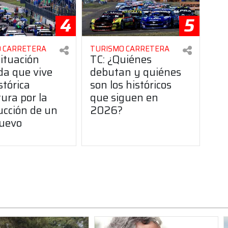
4
5
 CARRETERA
TURISMO CARRETERA
situación
TC: ¿Quiénes
da que vive
debutan y quiénes
stórica
son los históricos
ura por la
que siguen en
ucción de un
2026?
uevo