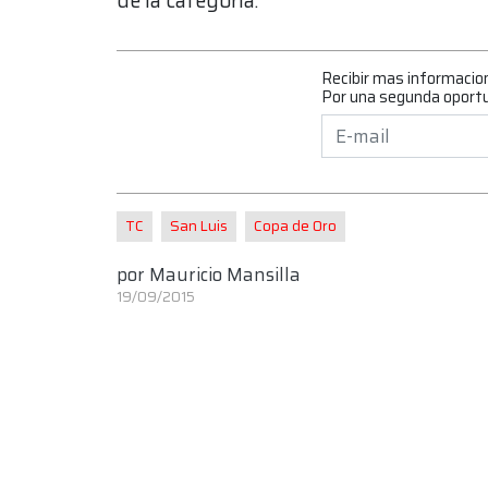
de la categoría.
Recibir mas informacio
Por una segunda oport
TC
San Luis
Copa de Oro
por
Mauricio Mansilla
19/09/2015