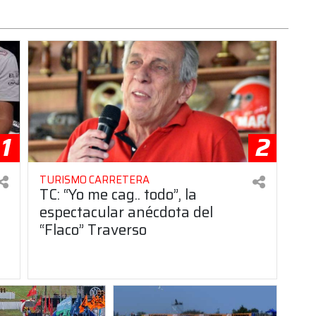
1
2
TURISMO CARRETERA
TC: “Yo me cag.. todo”, la
espectacular anécdota del
“Flaco” Traverso