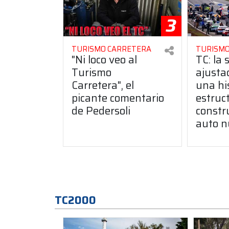
3
TURISMO CARRETERA
TURISMO
"Ni loco veo al
TC: la 
Turismo
ajusta
Carretera", el
una hi
picante comentario
estruct
de Pedersoli
constr
auto n
TC2000