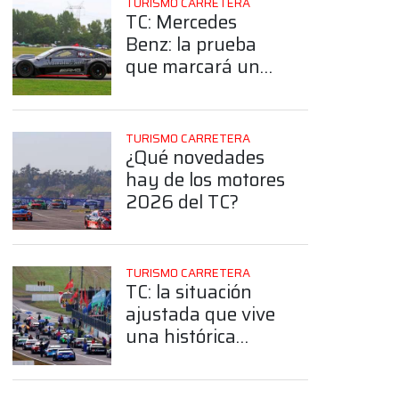
TURISMO CARRETERA
TC: Mercedes
Benz: la prueba
que marcará un
antes y un
después previo a la
cita en El Calafate
TURISMO CARRETERA
¿Qué novedades
hay de los motores
2026 del TC?
App
TURISMO CARRETERA
TC: la situación
ajustada que vive
una histórica
estructura por la
construcción de un