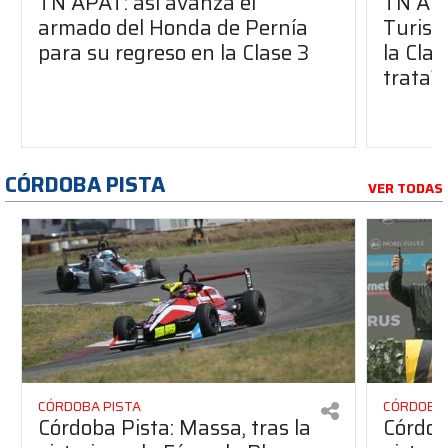
TN APAT: así avanza el
TN APA
armado del Honda de Pernía
Turism
para su regreso en la Clase 3
la Clas
trata?
CÓRDOBA PISTA
VER TODAS
CÓRDOBA PISTA
CÓRDOBA 
Córdoba Pista: Massa, tras la
Córdob