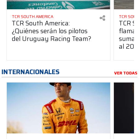
TCR SOUTH AMERICA
TCR SOUT
TCR South America:
TCR So
¿Quiénes serán los pilotos
flaman
del Uruguay Racing Team?
suma a
al 20
INTERNACIONALES
VER TODAS