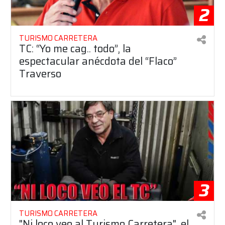
2
TURISMO CARRETERA
TC: “Yo me cag.. todo”, la
espectacular anécdota del “Flaco”
Traverso
3
TURISMO CARRETERA
"Ni loco veo al Turismo Carretera", el