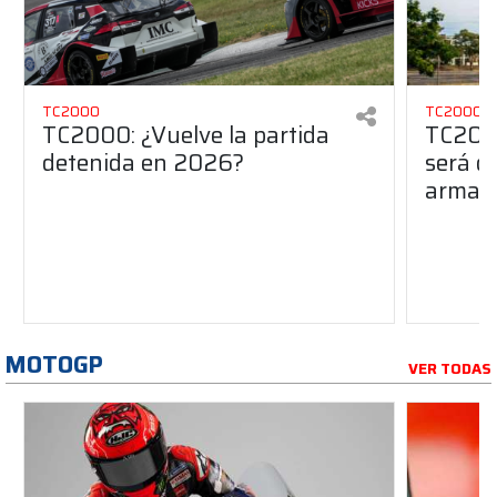
TC2000
TC2000
TC2000: ¿Vuelve la partida
TC2000
detenida en 2026?
será de
armado
MOTOGP
VER TODAS