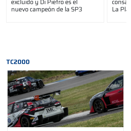
excluido y Di Pietro es el
consag
nuevo campeón de la SP3
La Pla
TC2000