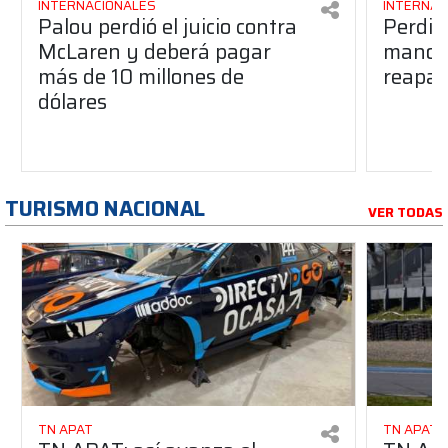
INTERNACIONALES
INTERNAC
Palou perdió el juicio contra
Perdió
McLaren y deberá pagar
manos 
más de 10 millones de
reapar
dólares
TURISMO NACIONAL
VER TODAS
TN APAT
TN APAT