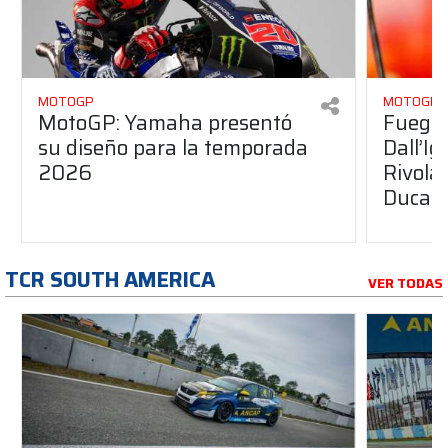
MOTOGP
MOTOGP
MotoGP: Yamaha presentó
Fuego 
su diseño para la temporada
Dall’I
2026
Rivola
Ducati
TCR SOUTH AMERICA
VER TODAS