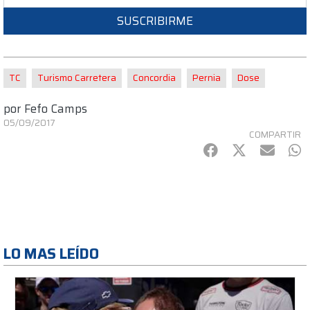
SUSCRIBIRME
TC
Turismo Carretera
Concordia
Pernia
Dose
por
Fefo Camps
05/09/2017
COMPARTIR
Facebook
Twitter
mail
Wh
LO MAS LEÍDO