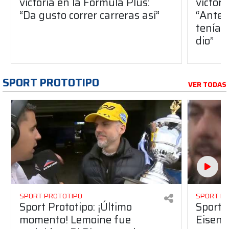
victoria en la Fórmula Plus:
victor
“Da gusto correr carreras así”
“Antes
teníam
dio”
SPORT PROTOTIPO
VER TODAS
SPORT PROTOTIPO
SPORT P
Sport Prototipo: ¡Último
Sport P
momento! Lemoine fue
Eisenc