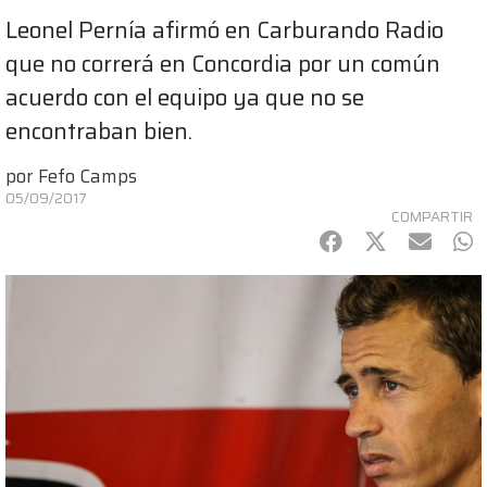
Leonel Pernía afirmó en Carburando Radio
que no correrá en Concordia por un común
acuerdo con el equipo ya que no se
encontraban bien.
por
Fefo Camps
05/09/2017
COMPARTIR
Facebook
Twitter
mail
Wh