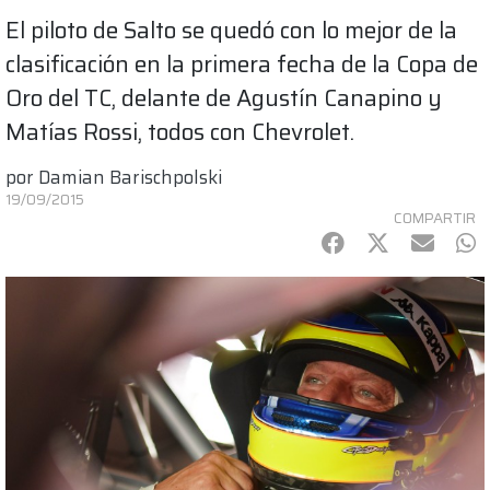
El piloto de Salto se quedó con lo mejor de la
clasificación en la primera fecha de la Copa de
Oro del TC, delante de Agustín Canapino y
Matías Rossi, todos con Chevrolet.
por
Damian Barischpolski
19/09/2015
COMPARTIR
Facebook
Twitter
mail
Wh