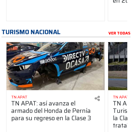
en 20
TURISMO NACIONAL
VER TODAS
TN APAT
TN APAT
TN APAT: así avanza el
TN APA
armado del Honda de Pernía
Turism
para su regreso en la Clase 3
la Clas
trata?