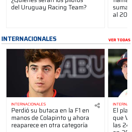
del Uruguay Racing Team?
suma a
al 20
INTERNACIONALES
VER TODAS
INTERNACIONALES
INTERNAC
Perdió su butaca en la F1 en
El pla
manos de Colapinto y ahora
que Ve
reaparece en otra categoría
las 24