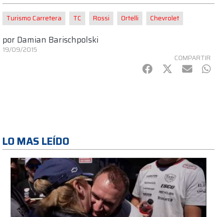
Turismo Carretera
TC
Rossi
Ortelli
Chevrolet
por
Damian Barischpolski
19/09/2015
COMPARTIR
Facebook
Twitter
mail
Wh
LO MAS LEÍDO