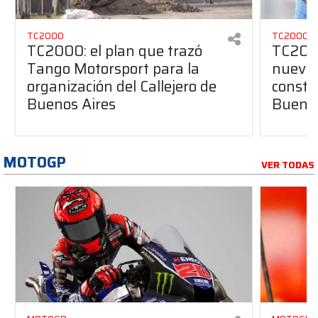
TC2000
TC2000
TC2000: el plan que trazó
TC2000
Tango Motorsport para la
nuevos
organización del Callejero de
constru
Buenos Aires
Buenos
MOTOGP
VER TODAS