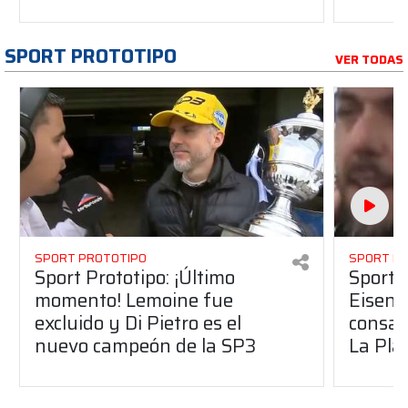
SPORT PROTOTIPO
VER TODAS
SPORT PROTOTIPO
SPORT P
Sport Prototipo: ¡Último
Sport P
momento! Lemoine fue
Eisenc
excluido y Di Pietro es el
consag
nuevo campeón de la SP3
La Pla