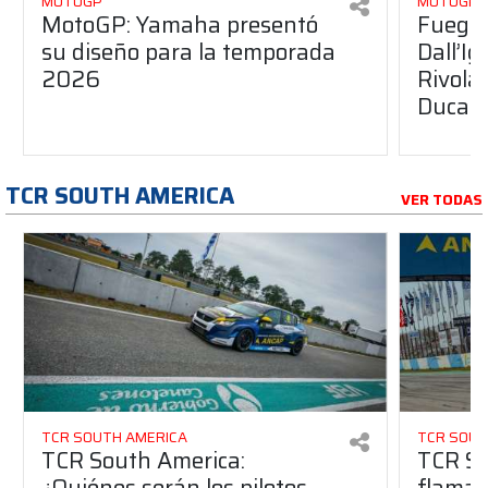
MOTOGP
MOTOGP
MotoGP: Yamaha presentó
Fuego 
su diseño para la temporada
Dall’I
2026
Rivola
Ducati
TCR SOUTH AMERICA
VER TODAS
TCR SOUTH AMERICA
TCR SOUT
TCR South America:
TCR So
¿Quiénes serán los pilotos
flaman