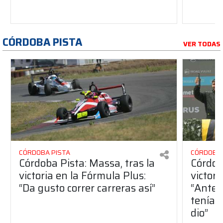
CÓRDOBA PISTA
VER TODAS
CÓRDOBA PISTA
CÓRDOBA 
Córdoba Pista: Massa, tras la
Córdob
victoria en la Fórmula Plus:
victor
“Da gusto correr carreras así”
“Antes
teníam
dio”