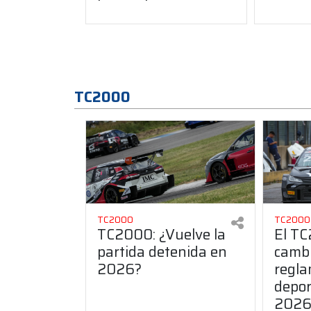
TC2000
TC2000
TC2000
TC2000: ¿Vuelve la
El T
partida detenida en
camb
2026?
regla
depor
202