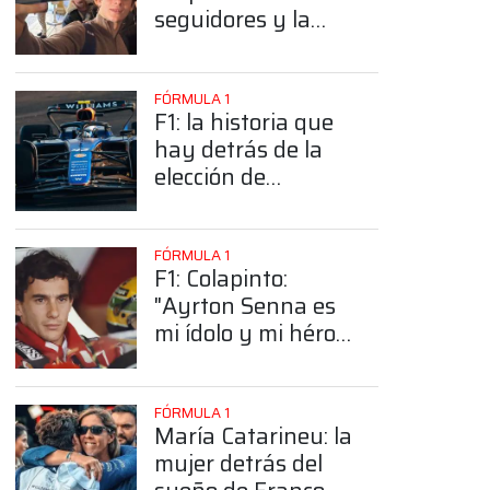
seguidores y la
sorprendente
posición de
Colapinto
FÓRMULA 1
F1: la historia que
hay detrás de la
elección de
Colapinto del
número 43
FÓRMULA 1
F1: Colapinto:
"Ayrton Senna es
mi ídolo y mi héroe
más grande"
FÓRMULA 1
María Catarineu: la
mujer detrás del