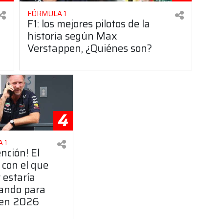
FÓRMULA 1
F1: los mejores pilotos de la
historia según Max
Verstappen, ¿Quiénes son?
4
 1
ención! El
 con el que
 estaría
ando para
 en 2026