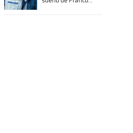
sueño de Franco
Colapinto en la
Fórmula 1
App