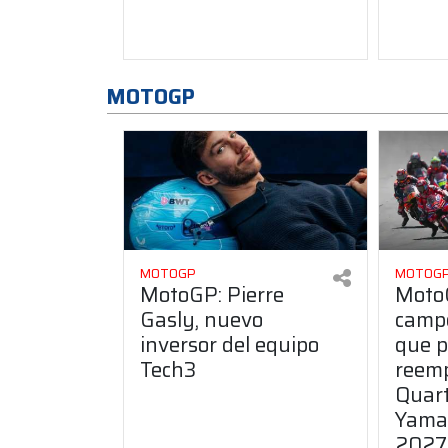
MOTOGP
MOTOGP
MOTOG
MotoGP: Pierre
MotoG
Gasly, nuevo
camp
inversor del equipo
que p
Tech3
reemp
Quart
Yamah
2027