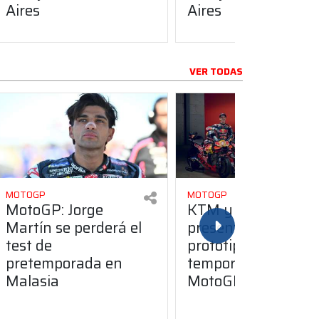
Aires
Aires
VER TODAS
MOTOGP
MOTOGP
MotoGP: Jorge
KTM y Tech3
Martín se perderá el
presentaron sus
test de
prototipos para la
pretemporada en
temporada 2026 d
Malasia
MotoGP