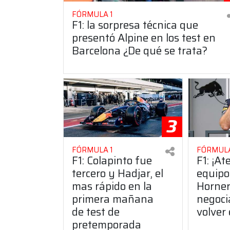
FÓRMULA 1
F1: la sorpresa técnica que
presentó Alpine en los test en
Barcelona ¿De qué se trata?
3
FÓRMULA 1
FÓRMULA
F1: Colapinto fue
F1: ¡At
tercero y Hadjar, el
equipo
mas rápido en la
Horner
primera mañana
negoci
de test de
volver
pretemporada