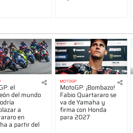
P
MOTOGP
P: el
MotoGP: ¡Bombazo!
eón del mundo
Fabio Quartararo se
odría
va de Yamaha y
lazar a
firma con Honda
araro en
para 2027
a a partir del