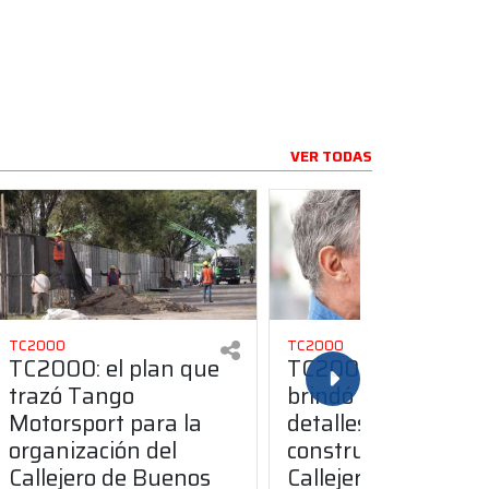
VER TODAS
TC2000
TC2000
TC2000: el plan que
TC2000: Furlán
trazó Tango
brindó nuevos
Motorsport para la
detalles sobre la
organización del
construcción del
Callejero de Buenos
Callejero de Bueno