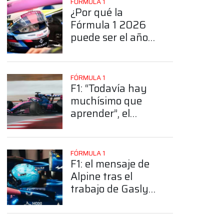
FÓRMULA 1
¿Por qué la
Fórmula 1 2026
puede ser el año
clave para Franco
Colapinto?
FÓRMULA 1
F1: “Todavía hay
muchísimo que
aprender”, el
reservado balance
App
de Alpine tras las
pruebas en
FÓRMULA 1
Barcelona
F1: el mensaje de
Alpine tras el
trabajo de Gasly
en la mañana de
tests en Barcelona