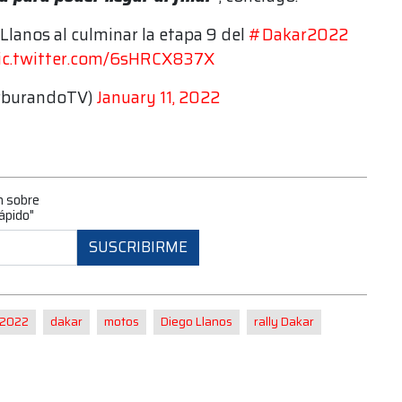
Llanos al culminar la etapa 9 del
#Dakar2022
ic.twitter.com/6sHRCX837X
rburandoTV)
January 11, 2022
n sobre
ápido"
SUSCRIBIRME
 2022
dakar
motos
Diego Llanos
rally Dakar