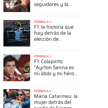
seguidores y la
sorprendente
posición de
Colapinto
FÓRMULA 1
F1: la historia que
hay detrás de la
elección de
Colapinto del
número 43
FÓRMULA 1
F1: Colapinto:
"Ayrton Senna es
mi ídolo y mi héroe
más grande"
FÓRMULA 1
María Catarineu: la
mujer detrás del