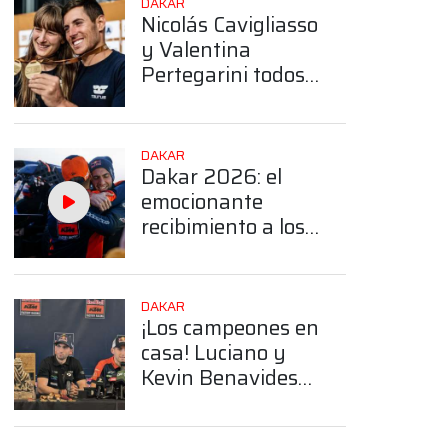
DAKAR
Nicolás Cavigliasso
y Valentina
Pertegarini todos
los trofeos que
obtuvieron en el
Dakar
DAKAR
Dakar 2026: el
emocionante
recibimiento a los
hermanos
Benavides en
Salta
App
DAKAR
¡Los campeones en
casa! Luciano y
Kevin Benavides
dieron una
conferencia tras el