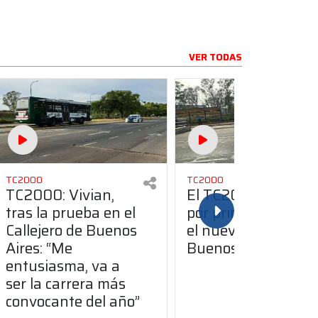
VER TODAS
TC2000
TC2000
TC2000: Vivian,
El TC2000 aceleró
tras la prueba en el
por primera vez en
Callejero de Buenos
el nuevo Callejero d
Aires: “Me
Buenos Aires
entusiasma, va a
ser la carrera más
convocante del año”