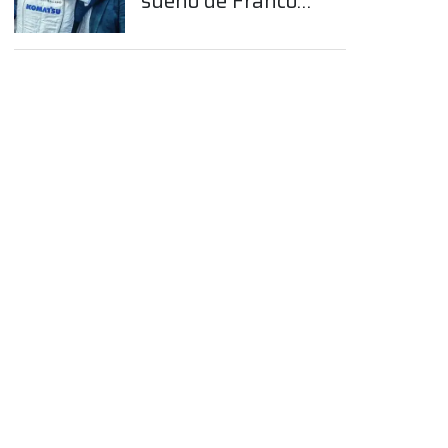
sueño de Franco
Colapinto en la
Fórmula 1