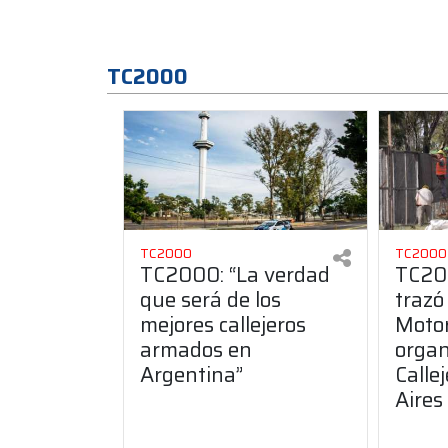
TC2000
TC2000
TC2000
TC2000: “La verdad
TC200
que será de los
trazó
mejores callejeros
Motor
armados en
organ
Argentina”
Calle
Aires