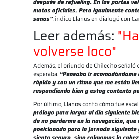
después de refueling. En las partes vel
motos oficiales. Pero igualmente cont
sanos”
, indico Llanos en dialogó con C
Leer además:
"Ha
volverse loco"
Además, el oriundo de Chilecito señaló
esperaba.
“Pensaba ir acomodándome d
rápido y con un ritmo que me están ll
respondiendo bien y estoy contento p
Por último, Llanos contó cómo fue escal
prólogo para largar al día siguiente bi
de no perderme en la navegación, que 
posicionado para la jornada siguiente
siento seguro, sino calmamos la cabeza