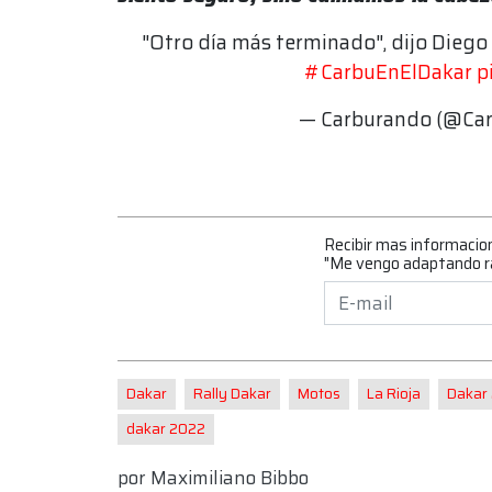
"Otro día más terminado", dijo Diego 
#CarbuEnElDakar
p
— Carburando (@Ca
Recibir mas informacio
"Me vengo adaptando r
Dakar
Rally Dakar
Motos
La Rioja
Dakar
dakar 2022
por
Maximiliano Bibbo