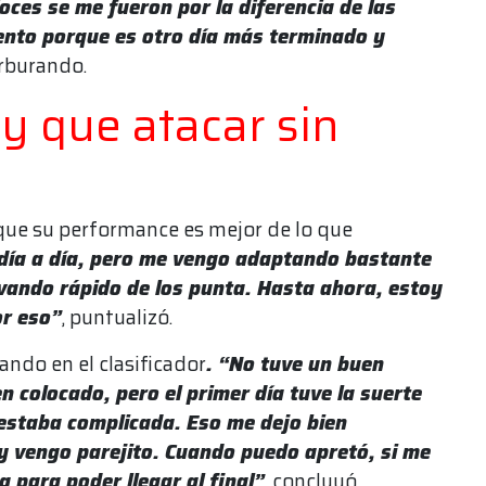
oces se me fueron por la diferencia de las
ento porque es otro día más terminado y
arburando.
y que atacar sin
 que su performance es mejor de lo que
ía a día, pero me vengo adaptando bastante
evando rápido de los punta. Hasta ahora, estoy
or eso”
, puntualizó.
ando en el clasificador
. “No tuve un buen
en colocado, pero el primer día tuve la suerte
estaba complicada. Eso me dejo bien
 y vengo parejito. Cuando puedo apretó, si me
 para poder llegar al final”
, concluyó.