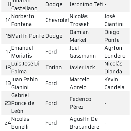
Jonatan
11
Dodge
Jerónimo Teti
-
Castellano
Norberto
Nicolás
José
14
Chevrolet
Fontana
Trosset
Ciantini
Damián
Diego
15
Martín Ponte
Dodge
Markel
Ponte
Emanuel
Joel
Ayrton
17
Ford
Moriatis
Gassmann
Londero
Luis José Di
Nicolás
18
Torino
Javier Jack
Palma
Dianda
Juan Pablo
Marcelo
Kevin
19
Ford
Gianini
Agrelo
Candela
Gabriel
Federico
23
Ponce de
Ford
-
Pérez
León
Nicolás
Agustín De
24
Ford
-
Bonelli
Brabandere