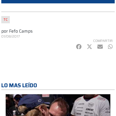
TC
por
Fefo Camps
01/08/2017
COMPARTIR
Facebook
Twitter
mail
Wh
LO MAS LEÍDO