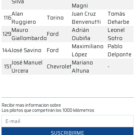
Silva
Magni
Alan
Juan Cruz
Tomás
116
Torino
Ruggiero
Benvenutti
Deharbe
Mauro
Adrián
Leonel
129
Ford
Giallombardo
Oubiña
Sotro
Maximiliano
Pablo
144
José Savino
Ford
López
Delponte
José Manuel
Mariano
151
Chevrolet
-
Urcera
Altuna
Recibir mas informacion sobre
Los pilotos que competirán los 1000 kilómetros
SUSCRIBIRME