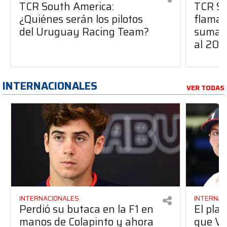
TCR South America:
TCR So
¿Quiénes serán los pilotos
flaman
del Uruguay Racing Team?
suma a
al 20
INTERNACIONALES
VER TODAS
INTERNACIONALES
INTERNAC
Perdió su butaca en la F1 en
El pla
manos de Colapinto y ahora
que Ve