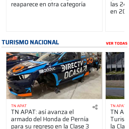
reaparece en otra categoría
las 24
en 20
TURISMO NACIONAL
VER TODAS
TN APAT
TN APAT
TN APAT: así avanza el
TN APA
armado del Honda de Pernía
Turism
para su regreso en la Clase 3
la Clas