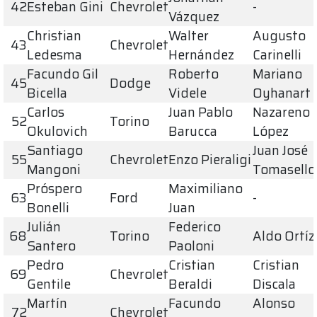
42
Esteban Gini
Chevrolet
-
Vázquez
Christian
Walter
Augusto
43
Chevrolet
Ledesma
Hernández
Carinelli
Facundo Gil
Roberto
Mariano
45
Dodge
Bicella
Videle
Oyhanart
Carlos
Juan Pablo
Nazareno
52
Torino
Okulovich
Barucca
López
Santiago
Juan José
55
Chevrolet
Enzo Pieraligi
Mangoni
Tomasello
Próspero
Maximiliano
63
Ford
-
Bonelli
Juan
Julián
Federico
68
Torino
Aldo Ortíz
Santero
Paoloni
Pedro
Cristian
Cristian
69
Chevrolet
Gentile
Beraldi
Discala
Martín
Facundo
Alonso
72
Chevrolet