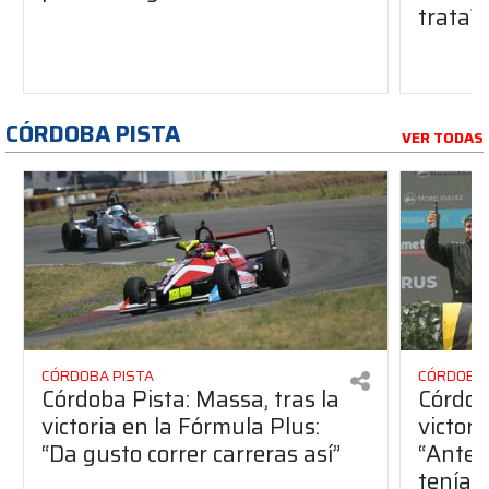
trata?
CÓRDOBA PISTA
VER TODAS
CÓRDOBA PISTA
CÓRDOBA 
Córdoba Pista: Massa, tras la
Córdob
victoria en la Fórmula Plus:
victor
“Da gusto correr carreras así”
“Antes
teníam