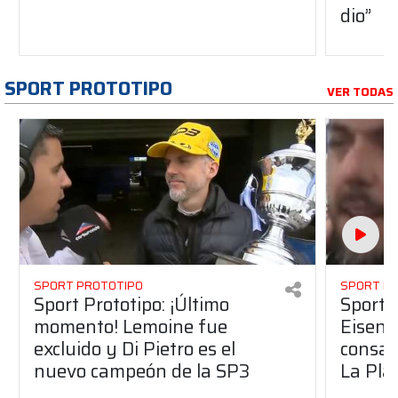
dio”
SPORT PROTOTIPO
VER TODAS
SPORT PROTOTIPO
SPORT P
Sport Prototipo: ¡Último
Sport P
momento! Lemoine fue
Eisenc
excluido y Di Pietro es el
consag
nuevo campeón de la SP3
La Pla