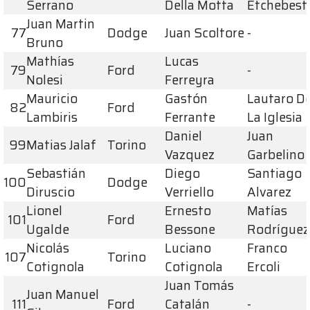
Serrano
Della Motta
Etchebest
Juan Martin
77
Dodge
Juan Scoltore
-
Bruno
Mathías
Lucas
79
Ford
-
Nolesi
Ferreyra
Mauricio
Gastón
Lautaro D
82
Ford
Lambiris
Ferrante
La Iglesia
Daniel
Juan
99
Matias Jalaf
Torino
Vazquez
Garbelino
Sebastián
Diego
Santiago
100
Dodge
Diruscio
Verriello
Alvarez
Lionel
Ernesto
Matías
101
Ford
Ugalde
Bessone
Rodríguez
Nicolás
Luciano
Franco
107
Torino
Cotignola
Cotignola
Ercoli
Juan Tomás
Juan Manuel
111
Ford
Catalán
-