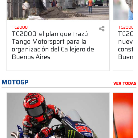
TC2000
TC2000
TC2000: el plan que trazó
TC2000
Tango Motorsport para la
nuevos
organización del Callejero de
constru
Buenos Aires
Buenos
MOTOGP
VER TODAS