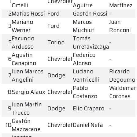
1
Chevrolet
Ortelli
Aguirre
Martínez
2
Matías Rossi
Ford
Gastón Rossi
-
Mariano
Marcos
Juan
3
Ford
Werner
Muchiut
Ronconi
Facundo
Tomás
5
Torino
-
Ardusso
Urretavizcaya
Agustín
Federico
6
Chevrolet
-
Canapino
Alonso
Juan Marcos
Luciano
Ricardo
7
Dodge
Angelini
Ventricelli
Degoumoi
Pablo
Waldemar
8
Sergio Alaux
Chevrolet
Costanzo
Coronas
Juan Martín
9
Dodge
Elio Craparo
-
Trucco
Gastón
10
Chevrolet
Daniel Nefa
-
Mazzacane