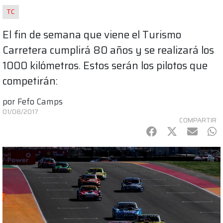
TC
El fin de semana que viene el Turismo
Carretera cumplirá 80 años y se realizará los
1000 kilómetros. Estos serán los pilotos que
competirán:
por
Fefo Camps
01/08/2017
COMPARTIR
Facebook
Twitter
mail
Wh