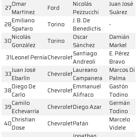
Omar
Nicolás
Juan José
27
Ford
Martínez
Pezzucchi
Suárez
Emiliano
J. B. De
28
Torino
-
Spataro
Benedictis
Nicolás
Oscar
Damián
30
Torino
González
Sánchez
Markel
Santiago
E. Pérez
31
Leonel Pernía
Chevrolet
Andreoli
Bravo
Juan José
Laureano
Marcos Di
33
Chevrolet
Ebarlín
Campanera
Palma
Diego De
Emmanuel
Gastón
38
Chevrolet
Carlo
Alifraco
Todino
Camilo
Germán
39
Chevrolet
Diego Azar
Echevarría
Todino
Christian
Marcelo
40
Chevrolet
Patán
Dose
Videle
Jonathan