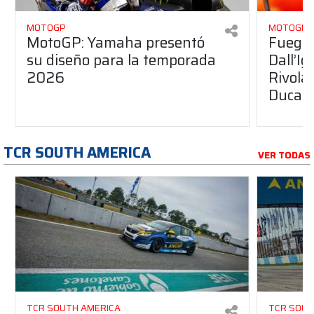
MOTOGP
MOTOGP
MotoGP: Yamaha presentó
Fuego 
su diseño para la temporada
Dall’I
2026
Rivola
Ducati
TCR SOUTH AMERICA
VER TODAS
TCR SOUTH AMERICA
TCR SOUT