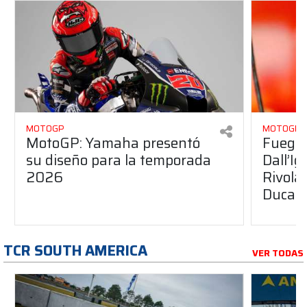
MOTOGP
MOTOGP
MotoGP: Yamaha presentó
Fuego 
su diseño para la temporada
Dall’I
2026
Rivola
Ducati
TCR SOUTH AMERICA
VER TODAS