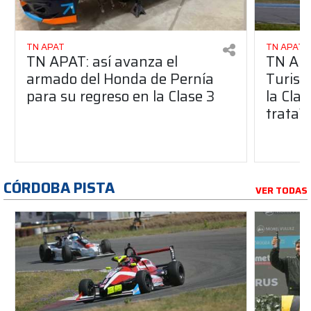
TN APAT
TN APAT
TN APAT: así avanza el
TN APA
armado del Honda de Pernía
Turism
para su regreso en la Clase 3
la Clas
trata?
CÓRDOBA PISTA
VER TODAS