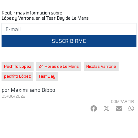
Recibir mas informacion sobre
López y Varrone, en el Test Day de Le Mans
SUSCRIBIRME
Pechito López
24 Horas de Le Mans
Nicolás Varrone
pechito López
Test Day
por
Maximiliano Bibbo
05/06/2022
COMPARTIR
Facebook
Twitter
mail
Wh