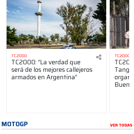
TC2000
TC2000
TC2000: “La verdad que
TC2000
será de los mejores callejeros
Tango 
armados en Argentina”
organiz
Buenos
MOTOGP
VER TODAS