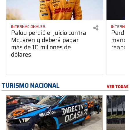
INTERNACIONALES
INTERNAC
Palou perdió el juicio contra
Perdió
McLaren y deberá pagar
manos 
más de 10 millones de
reapar
dólares
TURISMO NACIONAL
VER TODAS