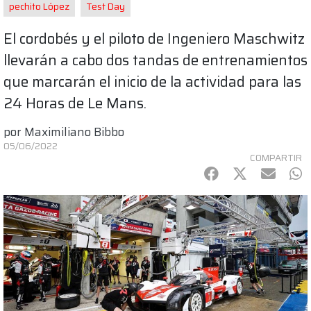
pechito López
Test Day
El cordobés y el piloto de Ingeniero Maschwitz
llevarán a cabo dos tandas de entrenamientos
que marcarán el inicio de la actividad para las
24 Horas de Le Mans.
por
Maximiliano Bibbo
05/06/2022
COMPARTIR
Facebook
Twitter
mail
Wh