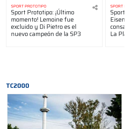
SPORT PROTOTIPO
SPORT P
Sport Prototipo: ¡Último
Sport P
momento! Lemoine fue
Eisenc
excluido y Di Pietro es el
consag
nuevo campeón de la SP3
La Pla
TC2000