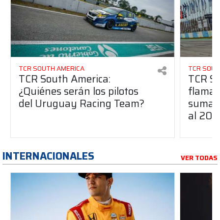
TCR SOUTH AMERICA
TCR SOUT
TCR South America:
TCR So
¿Quiénes serán los pilotos
flaman
del Uruguay Racing Team?
suma a
al 20
INTERNACIONALES
VER TODAS