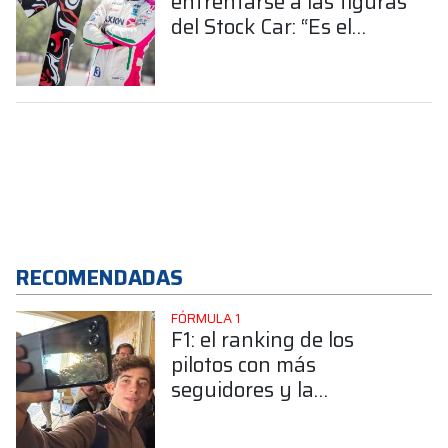
enfrentarse a las figuras
del Stock Car: “Es el
desafío más grande mi
carrera”
RECOMENDADAS
FÓRMULA 1
F1: el ranking de los
pilotos con más
seguidores y la
sorprendente posición de
Colapinto