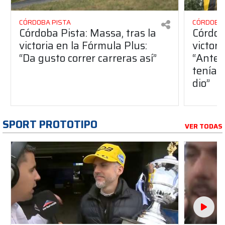
CÓRDOBA PISTA
CÓRDOBA 
Córdoba Pista: Massa, tras la
Córdob
victoria en la Fórmula Plus:
victor
“Da gusto correr carreras así”
“Antes
teníam
dio”
SPORT PROTOTIPO
VER TODAS