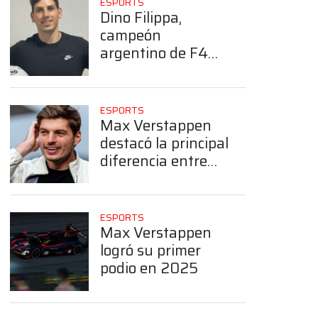
ESPORTS
Dino Filippa,
campeón
argentino de F4
Esports
ESPORTS
Max Verstappen
destacó la principal
diferencia entre
los simuladores y
las carreras reales
ESPORTS
Max Verstappen
logró su primer
podio en 2025
App