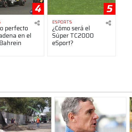
4
5
S
ESPORTS
o perfecto
¿Cómo será el
adena en el
Súper TC2000
Bahrein
eSport?