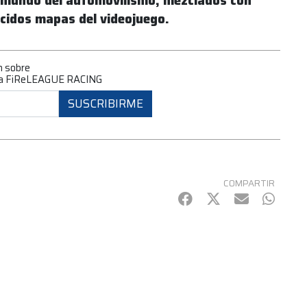
l mundo del automovilismo, mezclados con
ocidos mapas del videojuego.
n sobre
a la FiReLEAGUE RACING
SUSCRIBIRME
COMPARTIR
Facebook
Twitter
mail
Whats