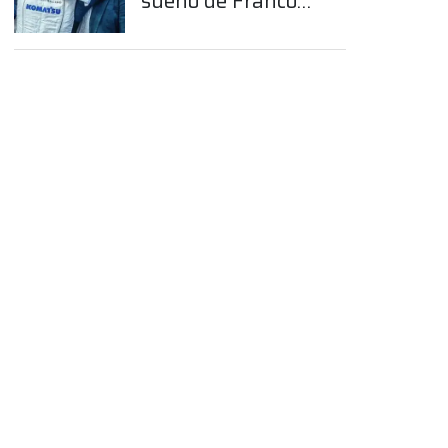
sueño de Franco
Colapinto en la
Fórmula 1