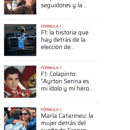
seguidores y la
sorprendente
posición de
Colapinto
FÓRMULA 1
F1: la historia que
hay detrás de la
elección de
Colapinto del
número 43
FÓRMULA 1
F1: Colapinto:
"Ayrton Senna es
mi ídolo y mi héroe
más grande"
FÓRMULA 1
María Catarineu: la
mujer detrás del