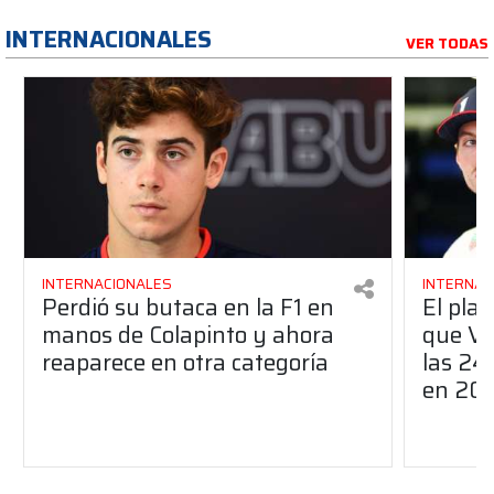
INTERNACIONALES
VER TODAS
INTERNACIONALES
INTERNAC
Perdió su butaca en la F1 en
El pla
manos de Colapinto y ahora
que Ve
reaparece en otra categoría
las 24
en 20