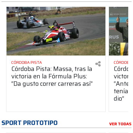
CÓRDOBA PISTA
CÓRDOBA 
Córdoba Pista: Massa, tras la
Córdob
victoria en la Fórmula Plus:
victor
“Da gusto correr carreras así”
“Antes
teníam
dio”
SPORT PROTOTIPO
VER TODAS