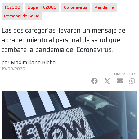
TC2000
Súper TC2000
Coronavirus
Pandemia
Personal de Salud
Las dos categorías llevaron un mensaje de
agradecimiento al personal de salud que
combate la pandemia del Coronavirus.
por
Maximiliano Bibbo
19/09/2020
COMPARTIR
Facebook
Twitter
mail
Wh