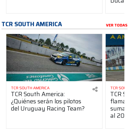
Ducati
TCR SOUTH AMERICA
VER TODAS
TCR SOUTH AMERICA
TCR SOUT
TCR South America:
TCR So
¿Quiénes serán los pilotos
flaman
del Uruguay Racing Team?
suma a
al 20