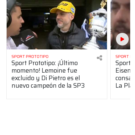
SPORT PROTOTIPO
SPORT P
Sport Prototipo: ¡Último
Sport P
momento! Lemoine fue
Eisenc
excluido y Di Pietro es el
consag
nuevo campeón de la SP3
La Pla