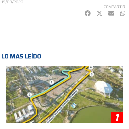
19/09/2020
COMPARTIR
Facebook
Twitter
mail
Wh
LO MAS LEÍDO
1