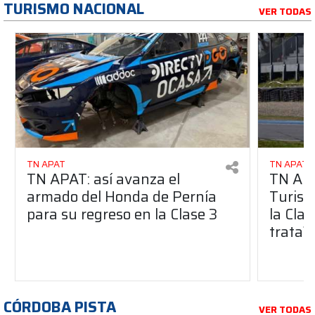
TURISMO NACIONAL
VER TODAS
TN APAT
TN APAT
TN APAT: así avanza el
TN APA
armado del Honda de Pernía
Turism
para su regreso en la Clase 3
la Clas
trata?
CÓRDOBA PISTA
VER TODAS