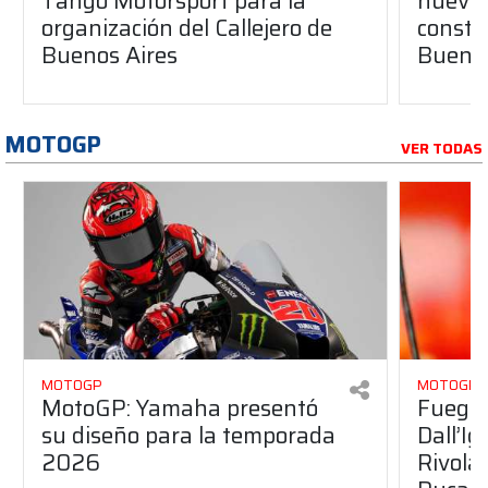
Tango Motorsport para la
nuevos
organización del Callejero de
constru
Buenos Aires
Buenos
MOTOGP
VER TODAS
MOTOGP
MOTOGP
MotoGP: Yamaha presentó
Fuego 
su diseño para la temporada
Dall’I
2026
Rivola