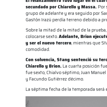
El relanzamiento tuvo lugar en el cuar
secundado por Chiarello y Massa.
Por 
grupo de adelante y era seguido por San
Gastón Irazú perdía terreno debido a p
Sobre la mitad de la mitad de la prueba
colocarse sexto.
Adelante, Brion ejecut
y ser el nuevo tercero
, mientras que St
comodidad.
Con solvencia, Stang sentenció su ter
Chiarello y Brion.
La cuarta posición fue
fue sexto, Chialvo séptimo, Juan Manue
y Facundo Gutiérrez décimo.
La séptima fecha de la temporada será el