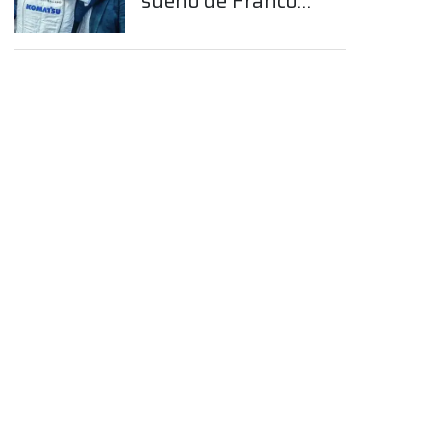
sueño de Franco
Colapinto en la
Fórmula 1