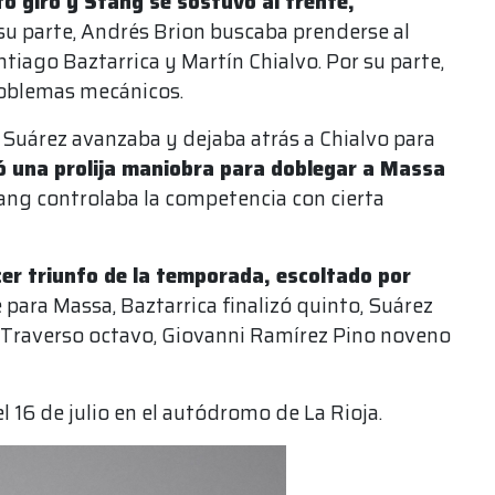
to giro y Stang se sostuvo al frente,
su parte, Andrés Brion buscaba prenderse al
tiago Baztarrica y Martín Chialvo. Por su parte,
roblemas mecánicos.
, Suárez avanzaba y dejaba atrás a Chialvo para
ó una prolija maniobra para doblegar a Massa
ang controlaba la competencia con cierta
cer triunfo de la temporada, escoltado por
 para Massa, Baztarrica finalizó quinto, Suárez
l Traverso octavo, Giovanni Ramírez Pino noveno
 16 de julio en el autódromo de La Rioja.