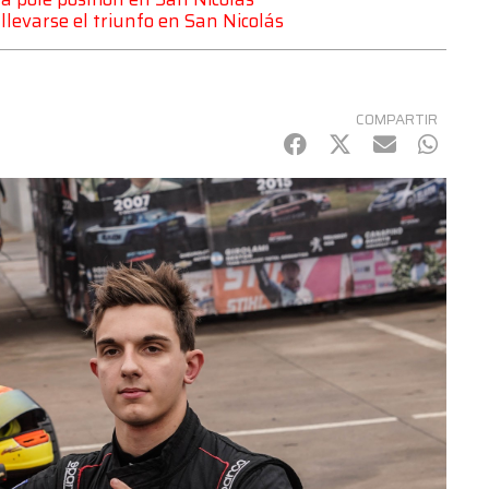
levarse el triunfo en San Nicolás
COMPARTIR
Facebook
Twitter
mail
Whats