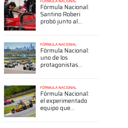
FÓRMULA NACIONAL
Fórmula Nacional:
Santino Roberi
probó junto al
equipo de Daniel
Belli
FÓRMULA NACIONAL
Fórmula Nacional:
uno de los
protagonistas
destacados del
2025 confirmó su
continuidad en la
FÓRMULA NACIONAL
categoría
Fórmula Nacional:
el experimentado
equipo que
confirmó su
continuidad en