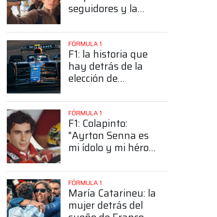
seguidores y la
sorprendente
posición de
Colapinto
FÓRMULA 1
F1: la historia que
hay detrás de la
elección de
Colapinto del
número 43
FÓRMULA 1
F1: Colapinto:
"Ayrton Senna es
mi ídolo y mi héroe
más grande"
FÓRMULA 1
María Catarineu: la
mujer detrás del