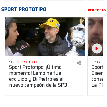
SPORT PROTOTIPO
VER TODAS
SPORT PROTOTIPO
SPORT P
Sport Prototipo: ¡Último
Sport P
momento! Lemoine fue
Eisenc
excluido y Di Pietro es el
consag
nuevo campeón de la SP3
La Pla