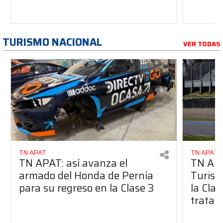
TURISMO NACIONAL
VER TODAS
TN APAT
TN APAT
TN APAT: así avanza el
TN APA
armado del Honda de Pernía
Turism
para su regreso en la Clase 3
la Clas
trata?