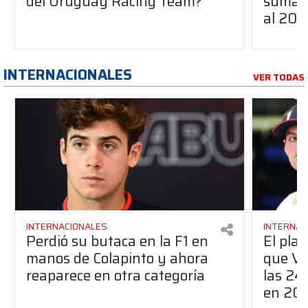
del Uruguay Racing Team?
suma a
al 20
INTERNACIONALES
VER TODAS
INTERNACIONALES
INTERNAC
Perdió su butaca en la F1 en
El pla
manos de Colapinto y ahora
que Ve
reaparece en otra categoría
las 24
en 20