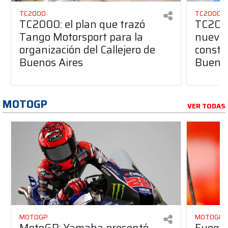
TC2000
TC2000
TC2000: el plan que trazó
TC2000
Tango Motorsport para la
nuevos
organización del Callejero de
constru
Buenos Aires
Buenos
MOTOGP
VER TODAS
MOTOGP
MOTOGP
MotoGP: Yamaha presentó
Fuego 