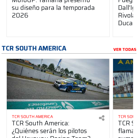
su diseño para la temporada
Dall’I
2026
Rivola
Ducati
TCR SOUTH AMERICA
VER TODAS
TCR SOUTH AMERICA
TCR SOUT
TCR South America:
TCR So
¿Quiénes serán los pilotos
flaman