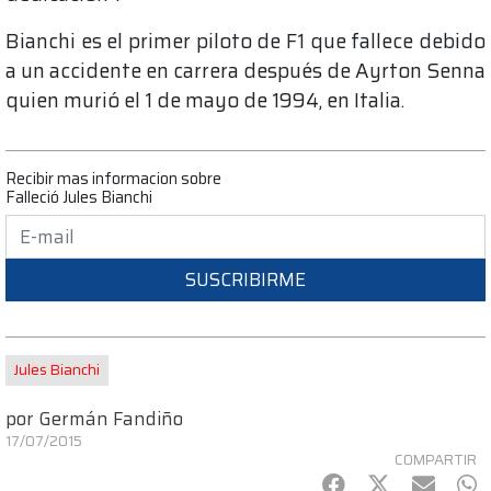
Bianchi es el primer piloto de F1 que fallece debido
a un accidente en carrera después de Ayrton Senna
quien murió el 1 de mayo de 1994, en Italia.
Recibir mas informacion sobre
Falleció Jules Bianchi
SUSCRIBIRME
Jules Bianchi
por
Germán Fandiño
17/07/2015
COMPARTIR
Facebook
Twitter
mail
Wh