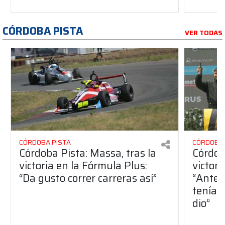
CÓRDOBA PISTA
VER TODAS
CÓRDOBA PISTA
CÓRDOBA 
Córdoba Pista: Massa, tras la
Córdob
victoria en la Fórmula Plus:
victor
“Da gusto correr carreras así”
“Antes
teníam
dio”