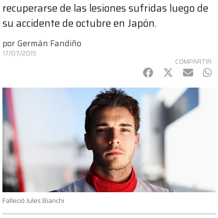
recuperarse de las lesiones sufridas luego de
su accidente de octubre en Japón.
por
Germán Fandiño
17/07/2015
COMPARTIR
Facebook
Twitter
mail
Wh
Falleció Jules Bianchi