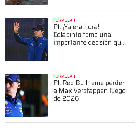
McLaren y Aston Martin
FÓRMULA 1
F1: ¡Ya era hora!
Colapinto tomó una
importante decisión que
sus fanáticos esperaron
durante años
FÓRMULA 1
F1: Red Bull teme perder
a Max Verstappen luego
de 2026