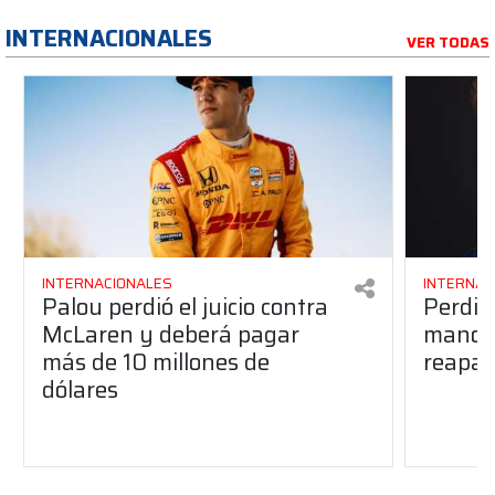
INTERNACIONALES
VER TODAS
INTERNACIONALES
INTERNAC
Palou perdió el juicio contra
Perdió
McLaren y deberá pagar
manos 
más de 10 millones de
reapar
dólares