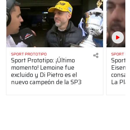
SPORT PROTOTIPO
SPORT P
Sport Prototipo: ¡Último
Sport P
momento! Lemoine fue
Eisenc
excluido y Di Pietro es el
consag
nuevo campeón de la SP3
La Pla