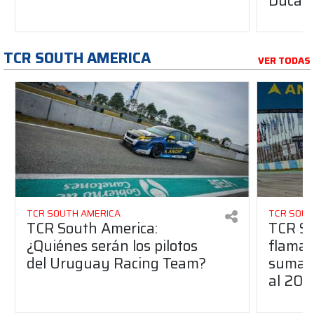
Ducati
TCR SOUTH AMERICA
VER TODAS
TCR SOUTH AMERICA
TCR SOUT
TCR South America:
TCR So
¿Quiénes serán los pilotos
flaman
del Uruguay Racing Team?
suma a
al 20