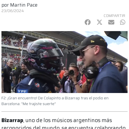
por
Martin Pace
23/06/2024
COMPARTIR
Facebook
Twitter
mail
Wh
F2: ¡Gran encuentro! De Colapinto a Bizarrap tras el podio en
Barcelona: "Me trajiste suerte"
Bizarrap
, uno de los músicos argentinos más
reconocidos del mundo, se encuentra colaborando