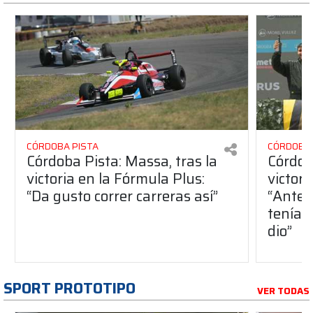
CÓRDOBA PISTA
CÓRDOBA 
Córdoba Pista: Massa, tras la
Córdob
victoria en la Fórmula Plus:
victor
“Da gusto correr carreras así”
“Antes
teníam
dio”
SPORT PROTOTIPO
VER TODAS