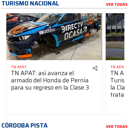
TURISMO NACIONAL
VER TODAS
TN APAT
TN APAT
TN APAT: así avanza el
TN APA
armado del Honda de Pernía
Turism
para su regreso en la Clase 3
la Clas
trata?
CÓRDOBA PISTA
VER TODAS