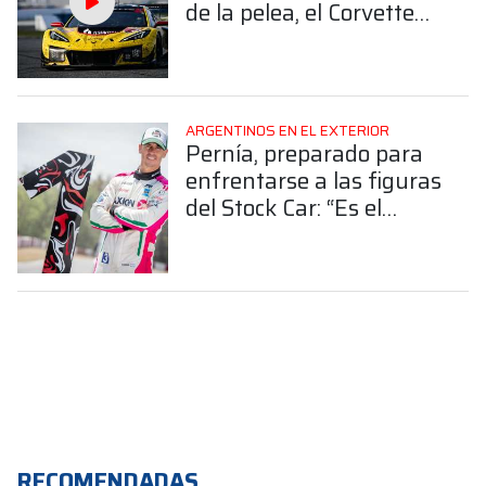
de la pelea, el Corvette
de Nico Varrone finalizó
4° en la GTD Pro
ARGENTINOS EN EL EXTERIOR
Pernía, preparado para
enfrentarse a las figuras
del Stock Car: “Es el
desafío más grande mi
carrera”
RECOMENDADAS