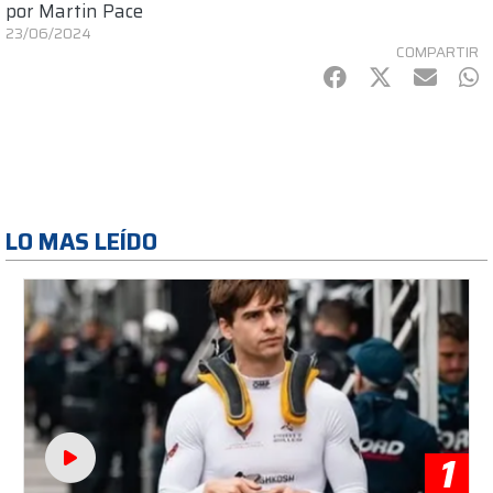
por
Martin Pace
23/06/2024
COMPARTIR
Facebook
Twitter
mail
Wh
LO MAS LEÍDO
1