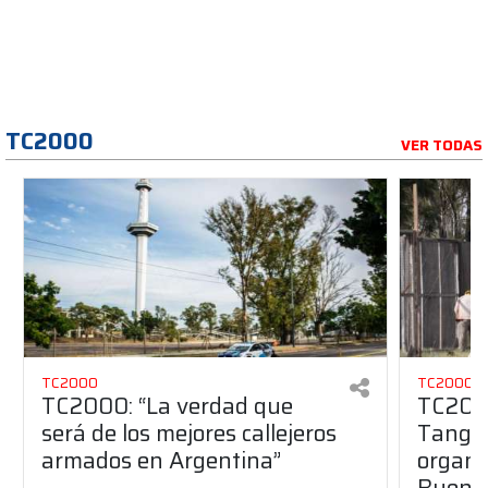
TC2000
VER TODAS
TC2000
TC2000
TC2000: “La verdad que
TC2000
será de los mejores callejeros
Tango 
armados en Argentina”
organiz
Buenos