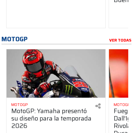
MOTOGP
VER TODAS
MOTOGP
MOTOGP
MotoGP: Yamaha presentó
Fuego 
su diseño para la temporada
Dall’I
2026
Rivola