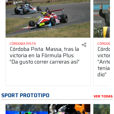
CÓRDOBA PISTA
CÓRDOBA 
Córdoba Pista: Massa, tras la
Córdob
victoria en la Fórmula Plus:
victor
“Da gusto correr carreras así”
“Antes
teníam
dio”
SPORT PROTOTIPO
VER TODAS