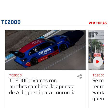
TC2000
VER TODAS
TC2000
TC2000
TC2000: “Vamos con
Se reav
muchos cambios”, la apuesta
regreso
de Aldrighetti para Concordia
Santa 
querem