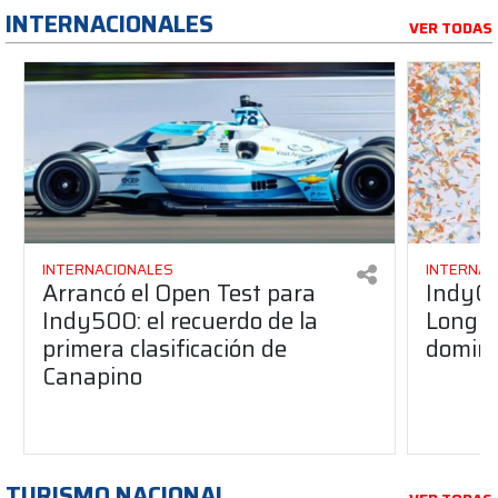
INTERNACIONALES
VER TODAS
INTERNACIONALES
INTERNAC
Arrancó el Open Test para
IndyCa
Indy500: el recuerdo de la
Long B
primera clasificación de
domini
Canapino
TURISMO NACIONAL