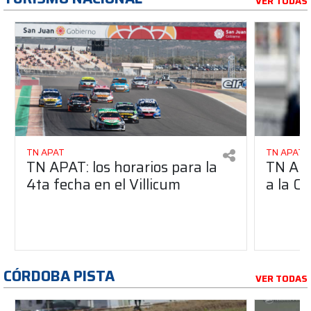
VER TODAS
TN APAT
TN APAT
TN APAT: los horarios para la
TN APA
4ta fecha en el Villicum
a la Cl
CÓRDOBA PISTA
VER TODAS