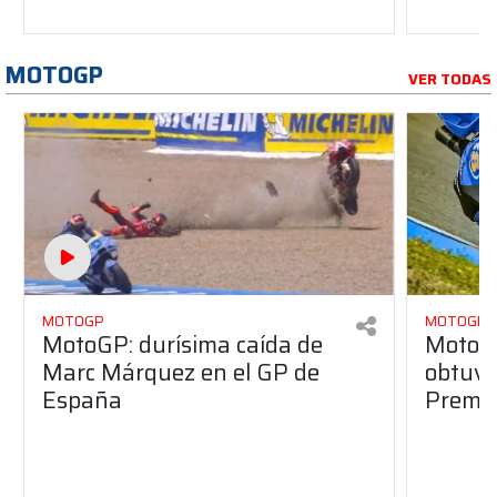
MOTOGP
VER TODAS
MOTOGP
MOTOGP
MotoGP: durísima caída de
MotoG
Marc Márquez en el GP de
obtuvo 
España
Premio