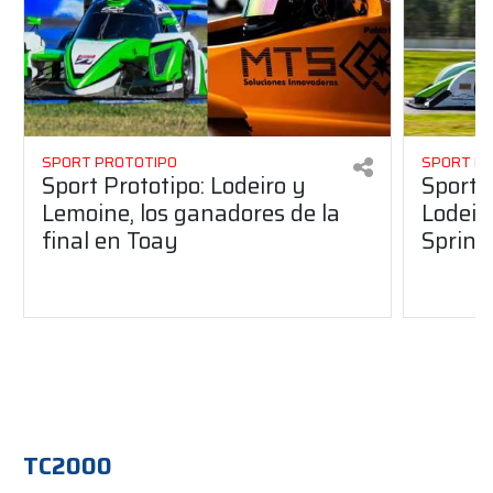
SPORT PROTOTIPO
SPORT P
Sport Prototipo: Lodeiro y
Sport 
Lemoine, los ganadores de la
Lodeir
final en Toay
Sprint
TC2000