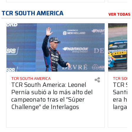
TCR SOUTH AMERICA
VER TODAS
TCR SOUTH AMERICA
TCR SOUT
TCR South America: Leonel
TCR So
Pernía subió a lo más alto del
Santia
campeonato tras el “Súper
era ha
Challenge” de Interlagos
largad