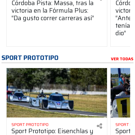
Córdoba Pista: Massa, tras la
Córdob
victoria en la Fórmula Plus:
victor
“Da gusto correr carreras así”
“Antes
teníam
dio”
SPORT PROTOTIPO
VER TODAS
SPORT PROTOTIPO
SPORT P
Sport Prototipo: Eisenchlas y
Sport 