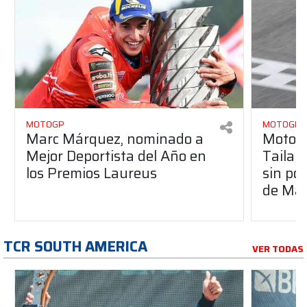
MOTOGP
MOTOGP
Marc Márquez, nominado a
MotoGP
Mejor Deportista del Año en
Tailan
los Premios Laureus
sin po
de Má
TCR SOUTH AMERICA
VER TODAS