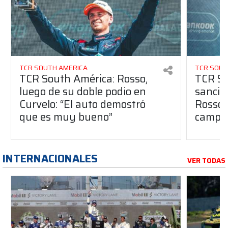
TCR SOUTH AMERICA
TCR SOUT
TCR South América: Rosso,
TCR So
luego de su doble podio en
sanció
Curvelo: “El auto demostró
Rosso 
que es muy bueno”
campe
INTERNACIONALES
VER TODAS