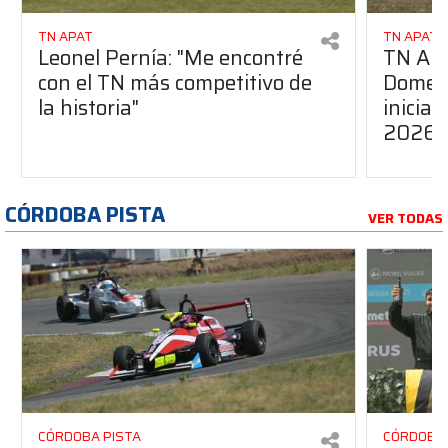
TN APAT
TN APAT
Leonel Pernía: "Me encontré
TN APA
con el TN más competitivo de
Domene
la historia"
inicia
2026
CÓRDOBA PISTA
VER TODAS
CÓRDOBA PISTA
CÓRDOBA 