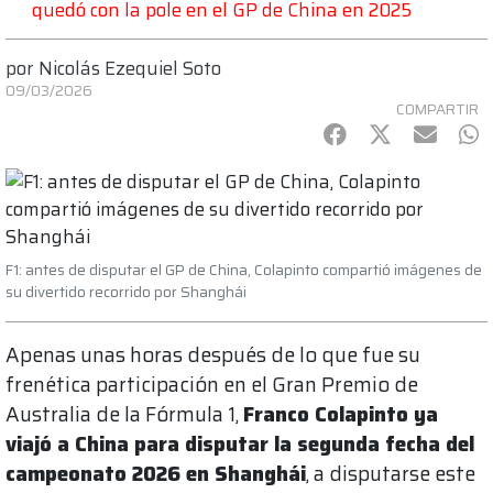
quedó con la pole en el GP de China en 2025
por
Nicolás Ezequiel Soto
09/03/2026
COMPARTIR
Facebook
Twitter
mail
Wh
F1: antes de disputar el GP de China, Colapinto compartió imágenes de
su divertido recorrido por Shanghái
Apenas unas horas después de lo que fue su
frenética participación en el Gran Premio de
Australia de la Fórmula 1,
Franco Colapinto ya
viajó a China para disputar la segunda fecha del
campeonato 2026 en Shanghái
, a disputarse este