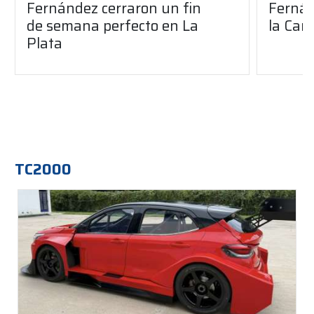
Fernández cerraron un fin
Fernán
de semana perfecto en La
la Car
Plata
TC2000