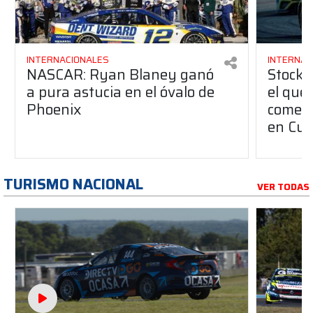
INTERNACIONALES
INTERNAC
NASCAR: Ryan Blaney ganó
Stock 
a pura astucia en el óvalo de
el que
Phoenix
comenz
en Cur
TURISMO NACIONAL
VER TODAS