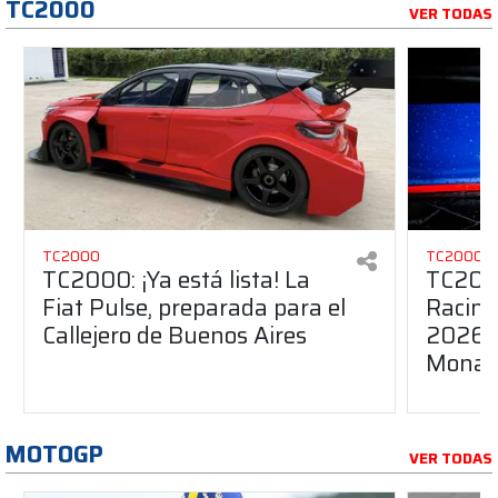
TC2000
VER TODAS
TC2000
TC2000
TC2000: ¡Ya está lista! La
TC200
Fiat Pulse, preparada para el
Racing
Callejero de Buenos Aires
2026 c
Monarc
MOTOGP
VER TODAS