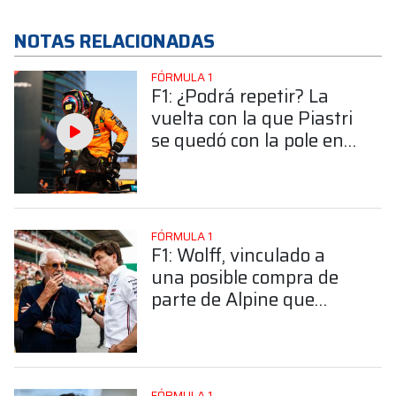
NOTAS RELACIONADAS
FÓRMULA 1
F1: ¿Podrá repetir? La
vuelta con la que Piastri
se quedó con la pole en
el GP de China en 2025
FÓRMULA 1
F1: Wolff, vinculado a
una posible compra de
parte de Alpine que
complicaría el regreso de
Horner
FÓRMULA 1