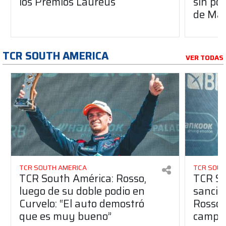
los Premios Laureus
sin po
de Má
TCR SOUTH AMERICA
VER TODAS
TCR SOUTH AMERICA
TCR SOUT
TCR South América: Rosso,
TCR So
luego de su doble podio en
sanció
Curvelo: “El auto demostró
Rosso 
que es muy bueno”
campe