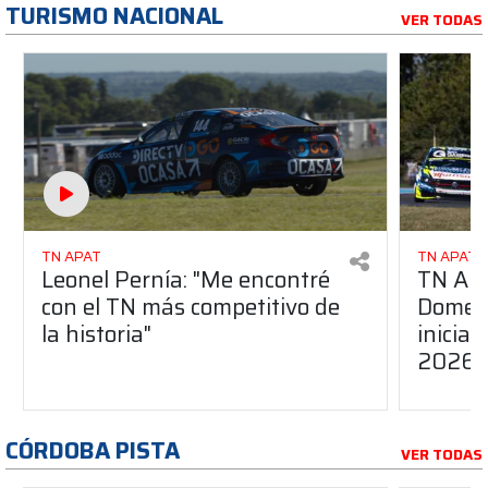
TURISMO NACIONAL
VER TODAS
TN APAT
TN APAT
Leonel Pernía: "Me encontré
TN APA
con el TN más competitivo de
Domene
la historia"
inicia
2026
CÓRDOBA PISTA
VER TODAS