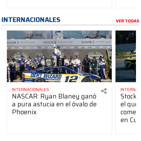
INTERNACIONALES
VER TODAS
INTERNACIONALES
INTERNAC
NASCAR: Ryan Blaney ganó
Stock 
a pura astucia en el óvalo de
el que
Phoenix
comenz
en Cur