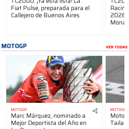
TC2000: ¡Ya está lista! La
TC200
Fiat Pulse, preparada para el
Racing
Callejero de Buenos Aires
2026 c
Monarc
MOTOGP
VER TODAS
MOTOGP
MOTOGP
Marc Márquez, nominado a
MotoGP
Mejor Deportista del Año en
Tailan