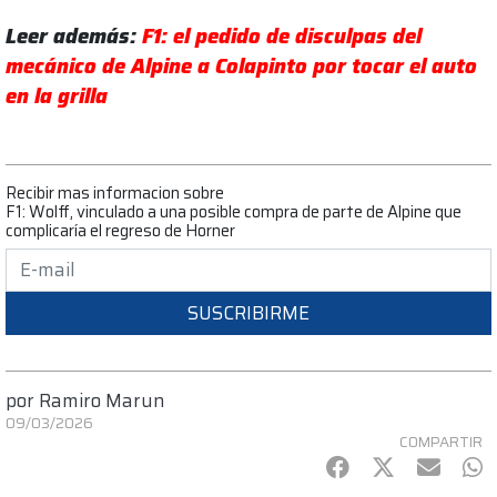
Leer además:
F1: el pedido de disculpas del
mecánico de Alpine a Colapinto por tocar el auto
en la grilla
Recibir mas informacion sobre
F1: Wolff, vinculado a una posible compra de parte de Alpine que
complicaría el regreso de Horner
SUSCRIBIRME
por
Ramiro Marun
09/03/2026
COMPARTIR
Facebook
Twitter
mail
Wh