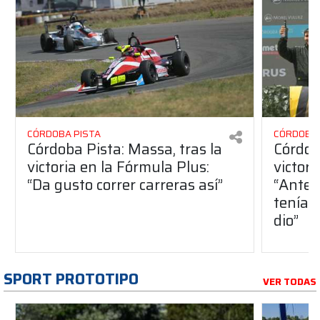
CÓRDOBA PISTA
CÓRDOBA 
Córdoba Pista: Massa, tras la
Córdob
victoria en la Fórmula Plus:
victor
“Da gusto correr carreras así”
“Antes
teníam
dio”
SPORT PROTOTIPO
VER TODAS