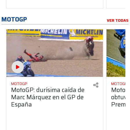
MOTOGP
VER TODAS
MOTOGP
MOTOGP
MotoGP: durísima caída de
MotoG
Marc Márquez en el GP de
obtuvo 
España
Premio