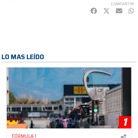
COMPARTIR
Facebook
Twitter
mail
Wh
LO MAS LEÍDO
1
FÓRMULA 1