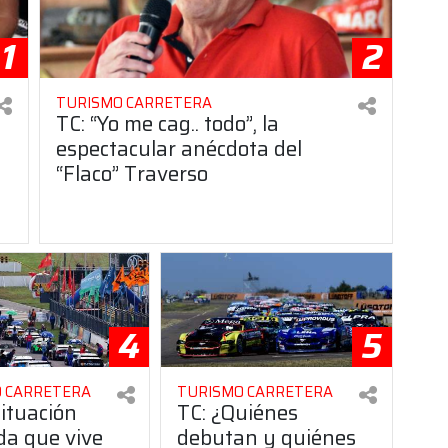
1
2
TURISMO CARRETERA
TC: “Yo me cag.. todo”, la
espectacular anécdota del
“Flaco” Traverso
4
5
 CARRETERA
TURISMO CARRETERA
situación
TC: ¿Quiénes
da que vive
debutan y quiénes