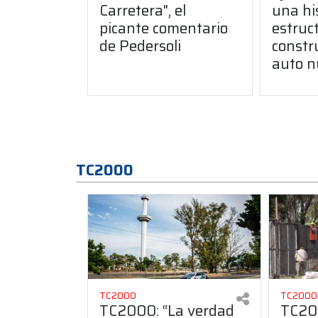
Carretera", el
una hi
picante comentario
estruct
de Pedersoli
constr
auto n
TC2000
TC2000
TC2000
TC2000: “La verdad
TC200