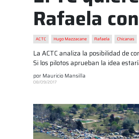
Rafaela con
ACTC
Hugo Mazzacane
Rafaela
Chicanas
La ACTC analiza la posibilidad de c
Si los pilotos aprueban la idea esta
por
Mauricio Mansilla
08/09/2017