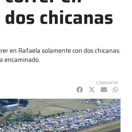
 dos chicanas
orrer en Rafaela solamente con dos chicanas.
ría encaminado.
COMPARTIR
Facebook
Twitter
mail
Whats