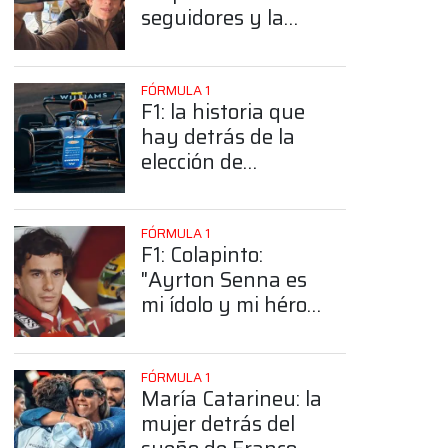
seguidores y la
sorprendente
posición de
Colapinto
FÓRMULA 1
F1: la historia que
hay detrás de la
elección de
Colapinto del
número 43
FÓRMULA 1
F1: Colapinto:
"Ayrton Senna es
mi ídolo y mi héroe
más grande"
FÓRMULA 1
María Catarineu: la
mujer detrás del