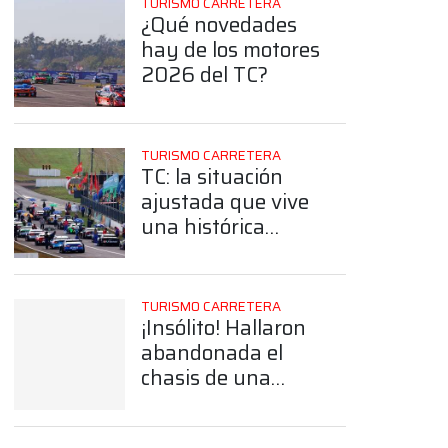
TURISMO CARRETERA
¿Qué novedades
hay de los motores
2026 del TC?
TURISMO CARRETERA
TC: la situación
ajustada que vive
una histórica
estructura por la
construcción de un
auto nuevo
App
TURISMO CARRETERA
¡Insólito! Hallaron
abandonada el
chasis de una
Chevy histórica del
TC en un baldío