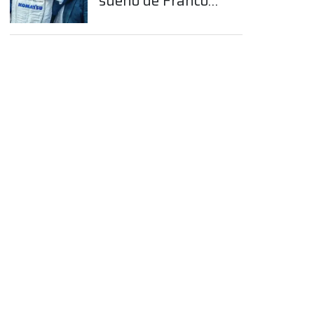
sueño de Franco
Colapinto en la
Fórmula 1