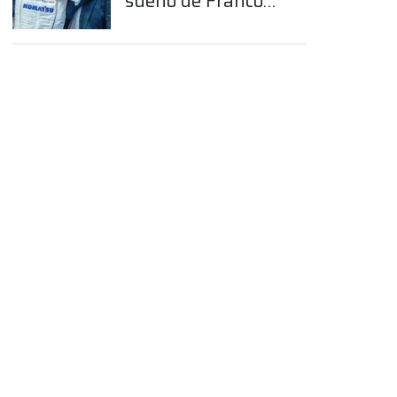
sueño de Franco
Colapinto en la
Fórmula 1