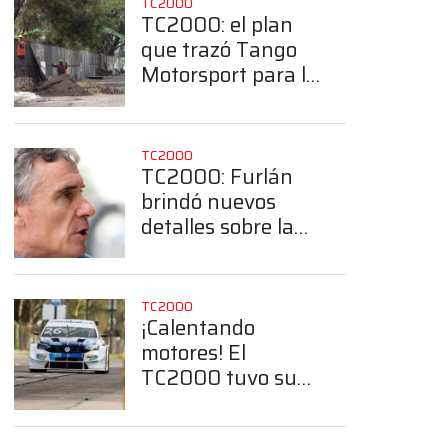
TC2000
TC2000: el plan
que trazó Tango
Motorsport para la
organización del
Callejero de
Buenos Aires
TC2000
TC2000: Furlán
brindó nuevos
detalles sobre la
construcción del
Callejero de
Buenos Aires
TC2000
¡Calentando
App
motores! El
TC2000 tuvo su
primer contacto
con el callejero de