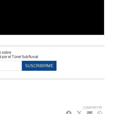
n sobre
por el Túnel Subfluvial
SUSCRIBIRME
COMPARTIR
Facebook
Twitter
mail
Whats