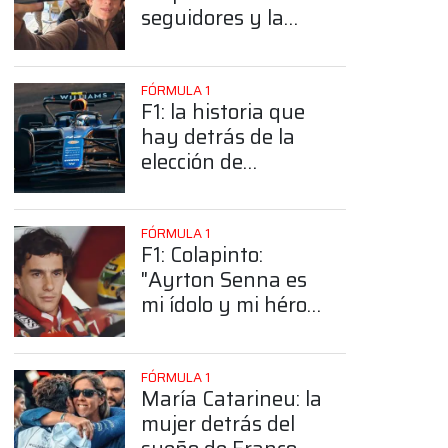
seguidores y la
sorprendente
posición de
Colapinto
FÓRMULA 1
F1: la historia que
hay detrás de la
elección de
Colapinto del
número 43
FÓRMULA 1
F1: Colapinto:
"Ayrton Senna es
mi ídolo y mi héroe
más grande"
FÓRMULA 1
María Catarineu: la
mujer detrás del