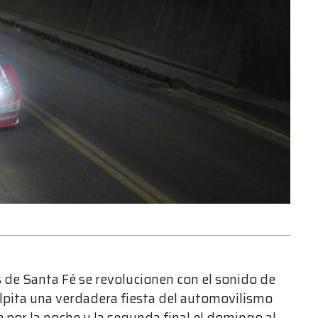
s de Santa Fé se revolucionen con el sonido de
lpita una verdadera fiesta del automovilismo
 por la noche y la segunda final el domingo al