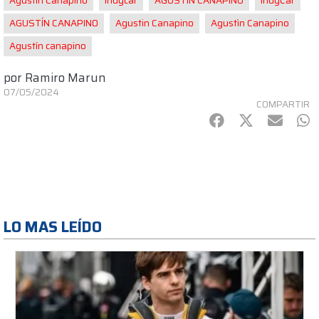
Agustín Canapino
Indycar
AGUSTIN CANAPINO
IndyCar
AGUSTÍN CANAPINO
Agustin Canapino
Agustìn Canapino
Agustín canapino
por
Ramiro Marun
07/05/2024
COMPARTIR
Facebook
Twitter
mail
Wh
LO MAS LEÍDO