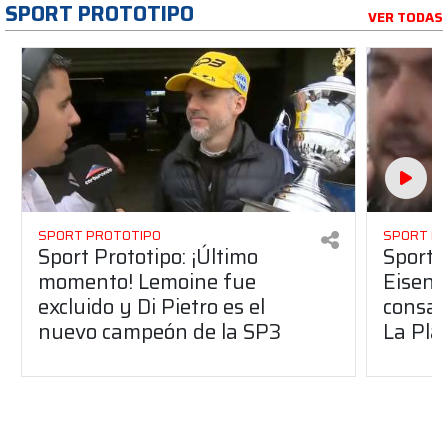
SPORT PROTOTIPO
VER TODAS
SPORT PROTOTIPO
SPORT P
Sport Prototipo: ¡Último
Sport P
momento! Lemoine fue
Eisenc
excluido y Di Pietro es el
consag
nuevo campeón de la SP3
La Pla