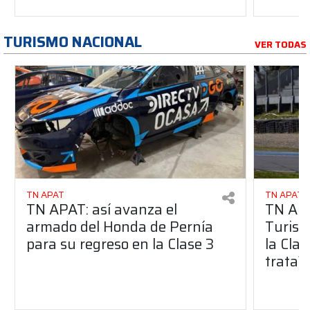
TURISMO NACIONAL
VER TODAS
TN APAT
TN APAT
TN APAT: así avanza el
TN APA
armado del Honda de Pernía
Turism
para su regreso en la Clase 3
la Clas
trata?