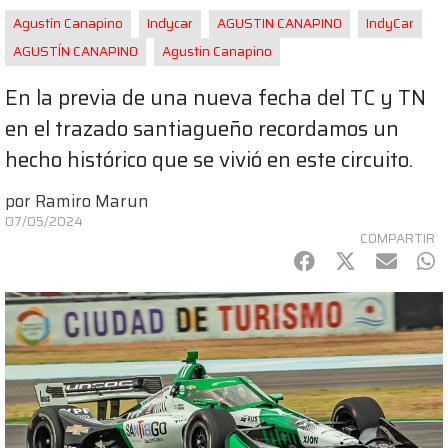
Agustín Canapino
Indycar
AGUSTIN CANAPINO
IndyCar
AGUSTÍN CANAPINO
Agustin Canapino
En la previa de una nueva fecha del TC y TN
en el trazado santiagueño recordamos un
hecho histórico que se vivió en este circuito.
por
Ramiro Marun
07/05/2024
COMPARTIR
Facebook
Twitter
mail
Wh