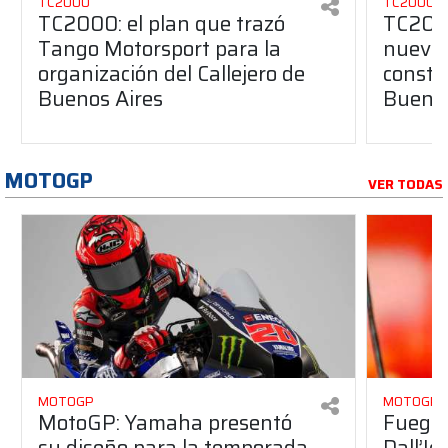
TC2000
TC2000
TC2000: el plan que trazó
TC2000
Tango Motorsport para la
nuevos
organización del Callejero de
constru
Buenos Aires
Buenos
MOTOGP
VER TODAS
MOTOGP
MOTOGP
MotoGP: Yamaha presentó
Fuego 
su diseño para la temporada
Dall’I