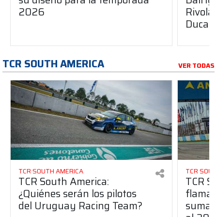
2026
Rivola
Ducati
TCR SOUTH AMERICA
VER TODAS
TCR SOUTH AMERICA
TCR SOUT
TCR South America:
TCR So
¿Quiénes serán los pilotos
flaman
del Uruguay Racing Team?
suma a