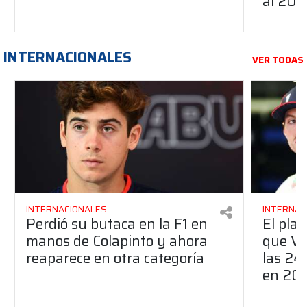
al 20
INTERNACIONALES
VER TODAS
INTERNACIONALES
INTERNAC
Perdió su butaca en la F1 en
El pla
manos de Colapinto y ahora
que Ve
reaparece en otra categoría
las 24
en 20