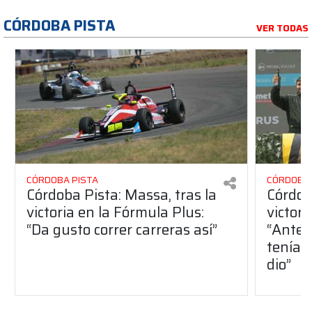
CÓRDOBA PISTA
VER TODAS
CÓRDOBA PISTA
CÓRDOBA 
Córdoba Pista: Massa, tras la
Córdob
victoria en la Fórmula Plus:
victor
“Da gusto correr carreras así”
“Antes
teníam
dio”