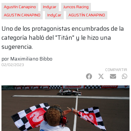
Agustín Canapino
Indycar
Juncos Racing
AGUSTIN CANAPINO
IndyCar
AGUSTÍN CANAPINO
Uno de los protagonistas encumbrados de la
categoría habló del "Titán" y le hizo una
sugerencia.
por
Maximiliano Bibbo
02/02/2023
COMPARTIR
Facebook
Twitter
mail
Wh