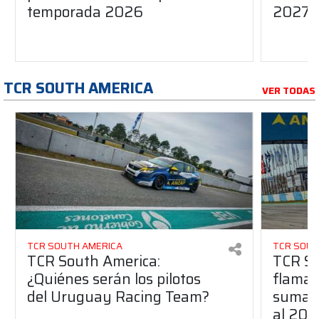
temporada 2026
2027?
TCR SOUTH AMERICA
VER TODAS
TCR SOUTH AMERICA
TCR SOUT
TCR South America:
TCR So
¿Quiénes serán los pilotos
flaman
del Uruguay Racing Team?
suma a
al 20