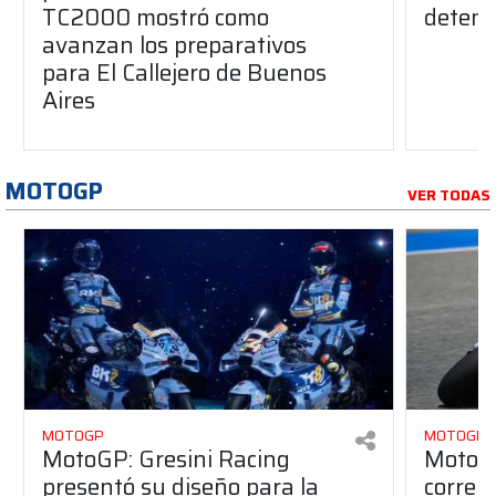
TC2000 mostró como
deteni
avanzan los preparativos
para El Callejero de Buenos
Aires
MOTOGP
VER TODAS
MOTOGP
MOTOGP
MotoGP: Gresini Racing
MotoGP
presentó su diseño para la
correr