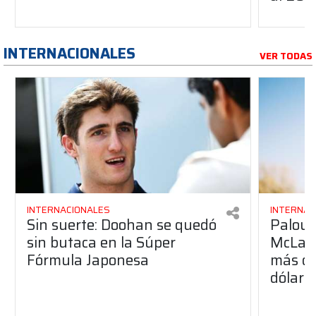
INTERNACIONALES
VER TODAS
INTERNACIONALES
INTERNAC
Sin suerte: Doohan se quedó
Palou p
sin butaca en la Súper
McLare
Fórmula Japonesa
más de
dólare