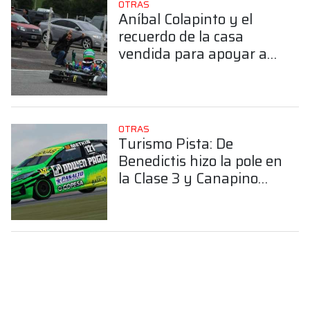
OTRAS
Aníbal Colapinto y el
recuerdo de la casa
vendida para apoyar a
Franco: “Lo volvería a
hacer 50 millones de
veces”
OTRAS
Turismo Pista: De
Benedictis hizo la pole en
la Clase 3 y Canapino
completó la clasificación
en La Plata