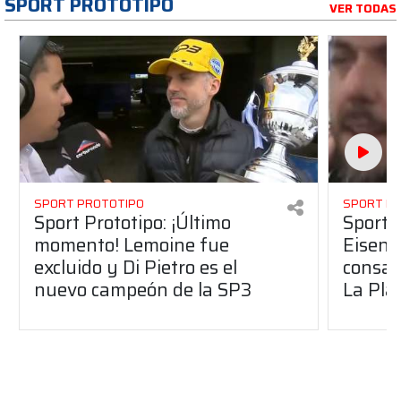
SPORT PROTOTIPO
VER TODAS
SPORT PROTOTIPO
SPORT P
Sport Prototipo: ¡Último
Sport P
momento! Lemoine fue
Eisenc
excluido y Di Pietro es el
consag
nuevo campeón de la SP3
La Pla