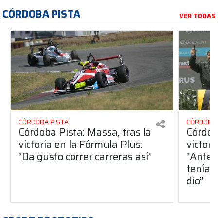
CÓRDOBA PISTA
VER TODAS
CÓRDOBA PISTA
CÓRDOBA 
Córdoba Pista: Massa, tras la
Córdob
victoria en la Fórmula Plus:
victor
“Da gusto correr carreras así”
“Antes
teníam
dio”