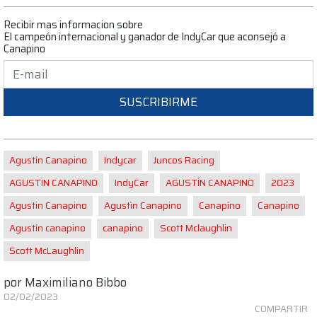
Recibir mas informacion sobre
El campeón internacional y ganador de IndyCar que aconsejó a
Canapino
SUSCRIBIRME
Agustín Canapino
Indycar
Juncos Racing
AGUSTIN CANAPINO
IndyCar
AGUSTÍN CANAPINO
2023
Agustin Canapino
Agustìn Canapino
Canapíno
Canapino
Agustín canapino
canapino
Scott Mclaughlin
Scott McLaughlin
por
Maximiliano Bibbo
02/02/2023
COMPARTIR