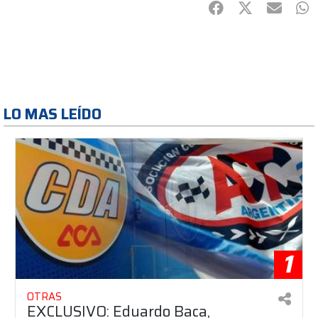
Facebook
Twitter
mail
Wh
LO MAS LEÍDO
1
OTRAS
EXCLUSIVO: Eduardo Baca,