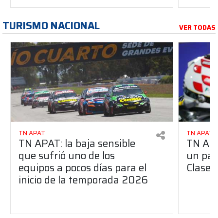
TURISMO NACIONAL
VER TODAS
TN APAT
TN APAT
TN APAT: la baja sensible
TN APA
que sufrió uno de los
un pas
equipos a pocos días para el
Clase 
inicio de la temporada 2026