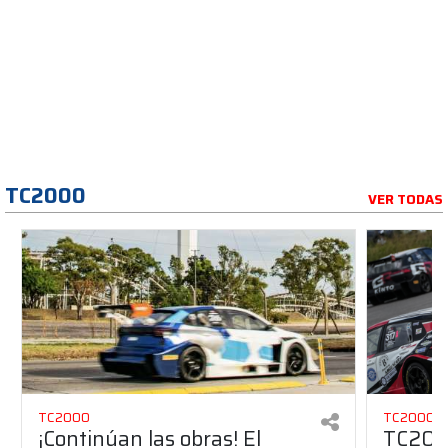
TC2000
VER TODAS
TC2000
TC2000
¡Continúan las obras! El
TC2000