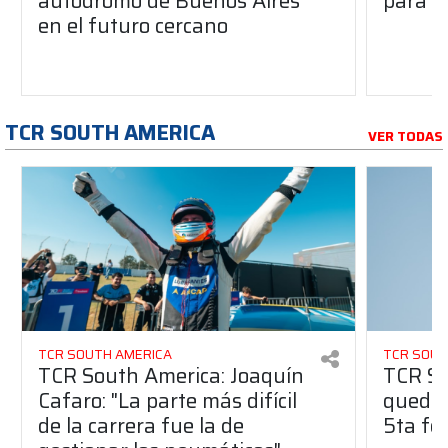
autódromo de Buenos Aires
para e
en el futuro cercano
TCR SOUTH AMERICA
VER TODAS
TCR SOUTH AMERICA
TCR SOUT
TCR South America: Joaquín
TCR So
Cafaro: "La parte más difícil
quedó 
de la carrera fue la de
5ta fe