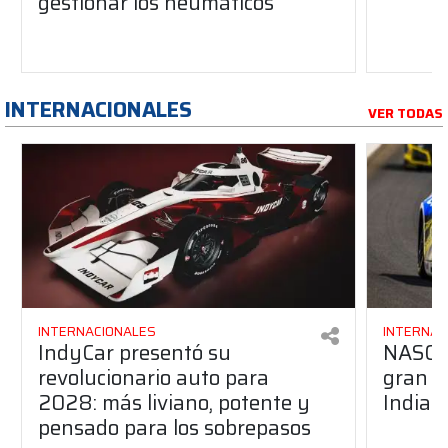
gestionar los neumáticos"
INTERNACIONALES
VER TODAS
INTERNACIONALES
INTERNAC
IndyCar presentó su
NASCAR
revolucionario auto para
gran g
2028: más liviano, potente y
Indian
pensado para los sobrepasos