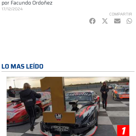
por
Facundo Ordoñez
17/12/2024
COMPARTIR
Facebook
Twitter
mail
Wh
LO MAS LEÍDO
1