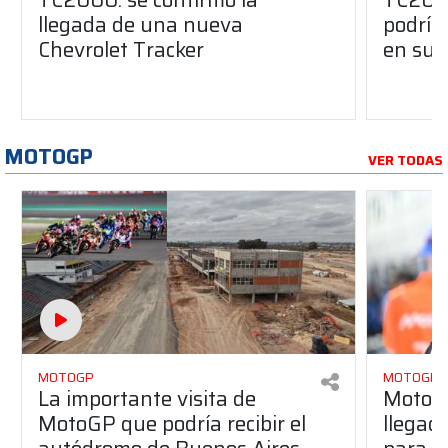
llegada de una nueva
podría
Chevrolet Tracker
en su 
MOTOGP
VER TODAS
MOTOGP
MOTOGP
La importante visita de
MotoGP
MotoGP que podría recibir el
llegad