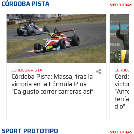
CÓRDOBA PISTA
VER TODAS
CÓRDOBA PISTA
CÓRDOBA 
Córdoba Pista: Massa, tras la
Córdob
victoria en la Fórmula Plus:
victor
“Da gusto correr carreras así”
“Antes
teníam
dio”
SPORT PROTOTIPO
VER TODAS