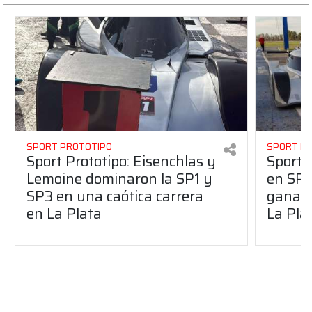
SPORT PROTOTIPO
SPORT P
Sport Prototipo: Eisenchlas y
Sport 
Lemoine dominaron la SP1 y
en SP1
SP3 en una caótica carrera
ganaro
en La Plata
La Pla