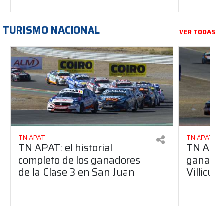
TURISMO NACIONAL
VER TODAS
TN APAT
TN APAT
TN APAT: el historial
TN APA
completo de los ganadores
ganado
de la Clase 3 en San Juan
Villic