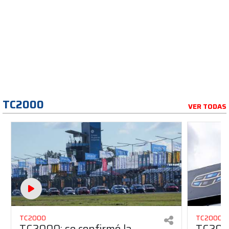
TC2000
VER TODAS
TC2000
TC2000
TC2000: se confirmó la
TC2000