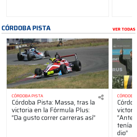
CÓRDOBA PISTA
VER TODAS
CÓRDOBA PISTA
CÓRDOBA 
Córdoba Pista: Massa, tras la
Córdob
victoria en la Fórmula Plus:
victor
“Da gusto correr carreras así”
“Antes
teníam
dio”