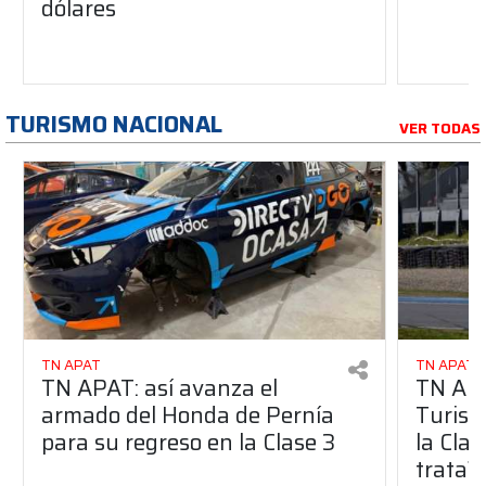
dólares
TURISMO NACIONAL
VER TODAS
TN APAT
TN APAT
TN APAT: así avanza el
TN APA
armado del Honda de Pernía
Turism
para su regreso en la Clase 3
la Clas
trata?