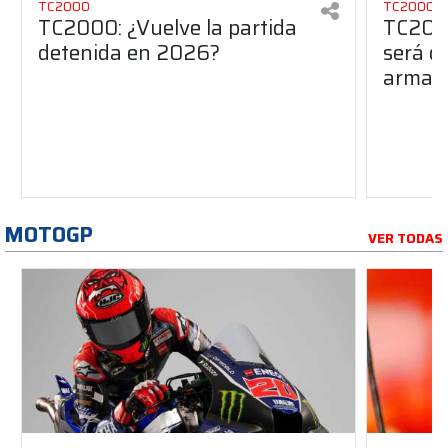
TC2000
TC2000
TC2000: ¿Vuelve la partida
TC2000
detenida en 2026?
será de
armado
MOTOGP
VER TODAS