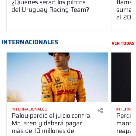
¿Quiénes serán los pilotos
flaman
del Uruguay Racing Team?
suma a
al 20
INTERNACIONALES
VER TODAS
INTERNACIONALES
INTERNAC
Palou perdió el juicio contra
Perdió
McLaren y deberá pagar
manos 
más de 10 millones de
reapar