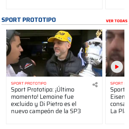
SPORT PROTOTIPO
VER TODAS
SPORT PROTOTIPO
SPORT P
Sport Prototipo: ¡Último
Sport P
momento! Lemoine fue
Eisenc
excluido y Di Pietro es el
consag
nuevo campeón de la SP3
La Pla