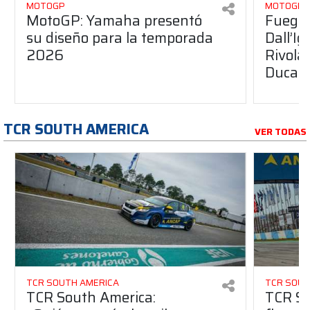
MOTOGP
MOTOGP
MotoGP: Yamaha presentó
Fuego 
su diseño para la temporada
Dall’I
2026
Rivola
Ducati
TCR SOUTH AMERICA
VER TODAS
TCR SOUTH AMERICA
TCR SOUT
TCR South America:
TCR So