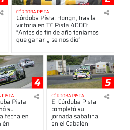
CÓRDOBA PISTA
Córdoba Pista: Hongn, tras la
victoria en TC Pista 4000:
“Antes de fin de año teníamos
que ganar y se nos dio”
4
5
 PISTA
CÓRDOBA PISTA
doba Pista
El Córdoba Pista
mó su
completó su
a fecha en
jornada sabatina
alén
en el Cabalén