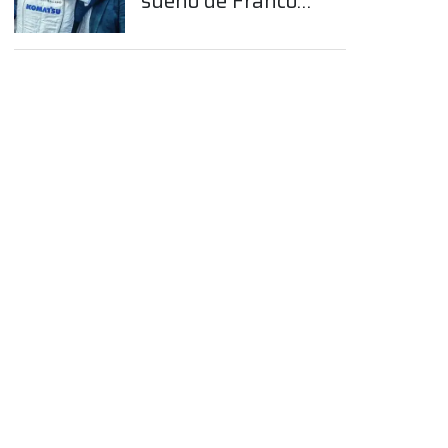
sueño de Franco
Colapinto en la
Fórmula 1