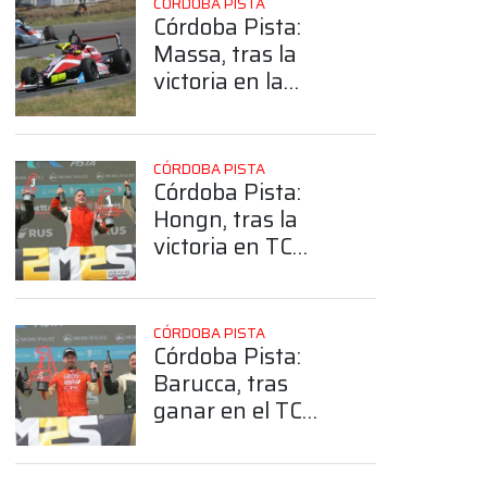
CÓRDOBA PISTA
Córdoba Pista:
Massa, tras la
victoria en la
Fórmula Plus: “Da
gusto correr
carreras así”
CÓRDOBA PISTA
Córdoba Pista:
Hongn, tras la
victoria en TC
Pista 4000:
“Antes de fin de
año teníamos que
CÓRDOBA PISTA
ganar y se nos dio”
Córdoba Pista:
Barucca, tras
ganar en el TC
4000: “El
campeonato es el