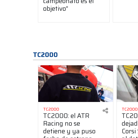
campeonato es el
objetivo”
TC2000
TC2000
TC2000
TC2000: el ATR
TC20
Racing no se
dejad
detiene y ya puso
Corsi