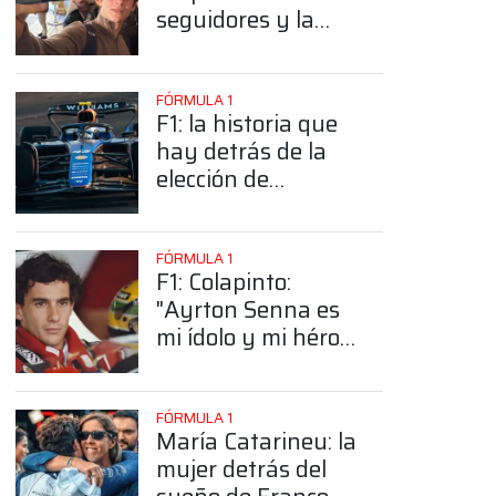
seguidores y la
sorprendente
posición de
Colapinto
FÓRMULA 1
F1: la historia que
hay detrás de la
elección de
Colapinto del
número 43
FÓRMULA 1
F1: Colapinto:
"Ayrton Senna es
mi ídolo y mi héroe
más grande"
FÓRMULA 1
María Catarineu: la
mujer detrás del