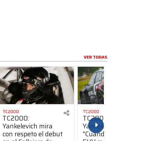
VER TODAS
TC2000
TC2000
TC2000:
TC2000:
Yankelevich mira
Yankelevich:
con respeto el debut
"Cuando probé la