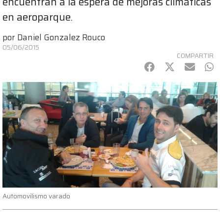
encuentran a la espera de mejoras climáticas
en aeroparque.
por
Daniel Gonzalez Rouco
05/06/2015
COMPARTIR
Facebook
Twitter
mail
Wh
Automovilismo varado