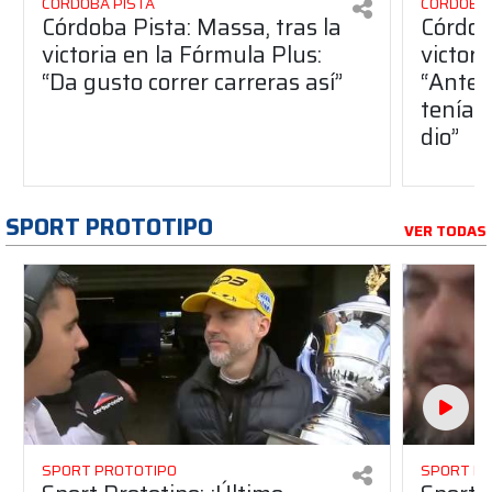
CÓRDOBA PISTA
CÓRDOBA 
Córdoba Pista: Massa, tras la
Córdob
victoria en la Fórmula Plus:
victor
“Da gusto correr carreras así”
“Antes
teníam
dio”
SPORT PROTOTIPO
VER TODAS
SPORT PROTOTIPO
SPORT P