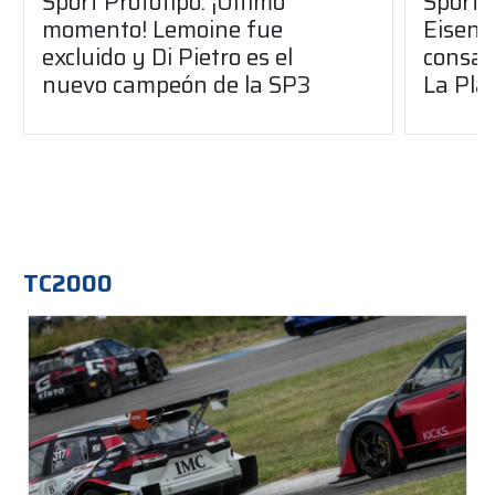
Sport Prototipo: ¡Último
Sport P
momento! Lemoine fue
Eisenc
excluido y Di Pietro es el
consag
nuevo campeón de la SP3
La Pla
TC2000