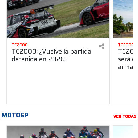
TC2000
TC2000
TC2000: ¿Vuelve la partida
TC2000
detenida en 2026?
será de
armado
MOTOGP
VER TODAS