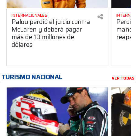
INTERNACIONALES
INTERNAC
Palou perdió el juicio contra
Perdió
McLaren y deberá pagar
manos 
más de 10 millones de
reapar
dólares
TURISMO NACIONAL
VER TODAS