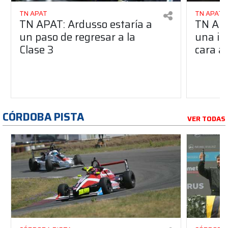
TN APAT
TN APAT
TN APAT: Ardusso estaría a
TN APA
un paso de regresar a la
una im
Clase 3
cara al
CÓRDOBA PISTA
VER TODAS