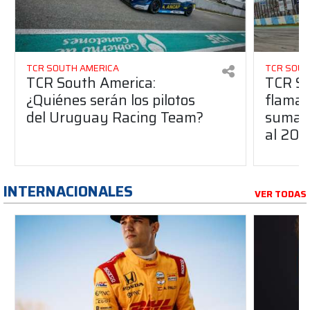
TCR SOUTH AMERICA
TCR SOUT
TCR South America:
TCR So
¿Quiénes serán los pilotos
flaman
del Uruguay Racing Team?
suma a
al 20
INTERNACIONALES
VER TODAS