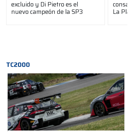
excluido y Di Pietro es el
consag
nuevo campeón de la SP3
La Pla
TC2000