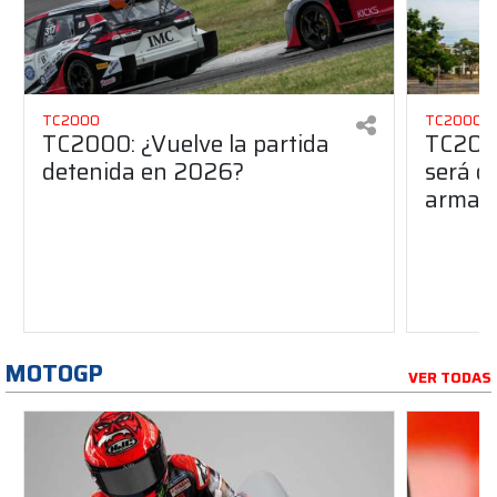
TC2000
TC2000
TC2000: ¿Vuelve la partida
TC2000
detenida en 2026?
será de
armado
MOTOGP
VER TODAS