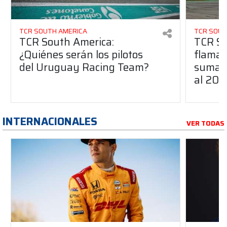
TCR SOUTH AMERICA
TCR SOUT
TCR South America:
TCR So
¿Quiénes serán los pilotos
flaman
del Uruguay Racing Team?
suma a
al 20
INTERNACIONALES
VER TODAS