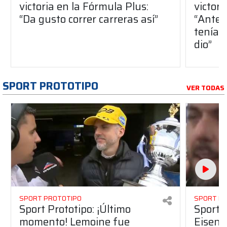
victoria en la Fórmula Plus:
victor
“Da gusto correr carreras así”
“Antes
teníam
dio”
SPORT PROTOTIPO
VER TODAS
SPORT PROTOTIPO
SPORT P
Sport Prototipo: ¡Último
Sport P
momento! Lemoine fue
Eisenc