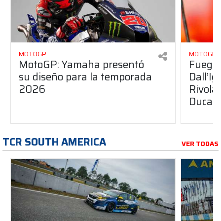
MOTOGP
MOTOGP
MotoGP: Yamaha presentó
Fuego 
su diseño para la temporada
Dall’I
2026
Rivola
Ducati
TCR SOUTH AMERICA
VER TODAS