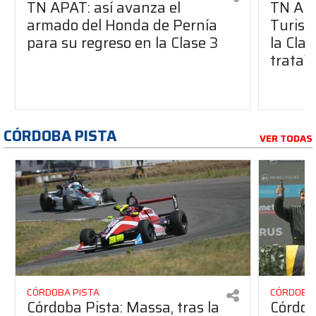
TN APAT: así avanza el
TN APA
armado del Honda de Pernía
Turism
para su regreso en la Clase 3
la Clas
trata?
CÓRDOBA PISTA
VER TODAS
CÓRDOBA PISTA
CÓRDOBA 
Córdoba Pista: Massa, tras la
Córdob