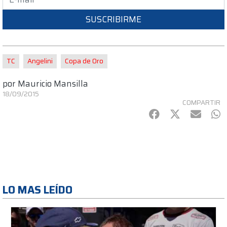
SUSCRIBIRME
TC
Angelini
Copa de Oro
por
Mauricio Mansilla
18/09/2015
COMPARTIR
Facebook
Twitter
mail
Wh
LO MAS LEÍDO