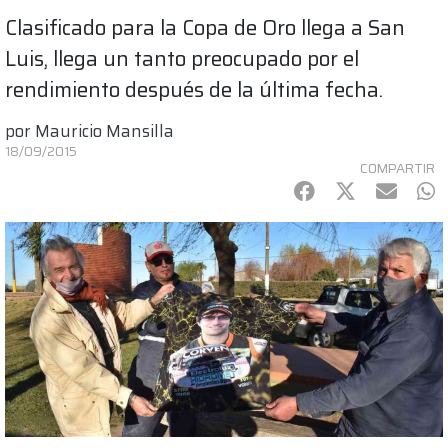
Clasificado para la Copa de Oro llega a San
Luis, llega un tanto preocupado por el
rendimiento después de la última fecha.
por
Mauricio Mansilla
18/09/2015
COMPARTIR
Facebook
Twitter
mail
Wh