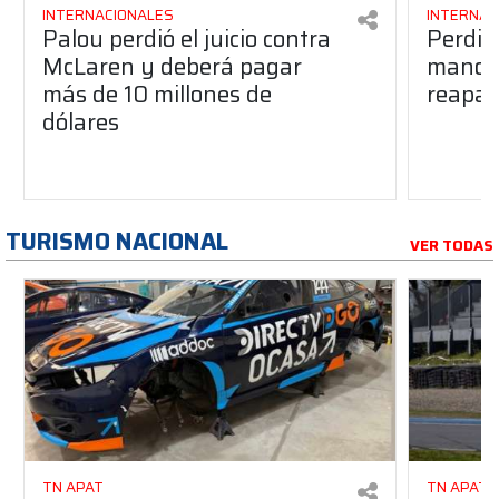
INTERNACIONALES
INTERNAC
Palou perdió el juicio contra
Perdió
McLaren y deberá pagar
manos 
más de 10 millones de
reapar
dólares
TURISMO NACIONAL
VER TODAS
TN APAT
TN APAT