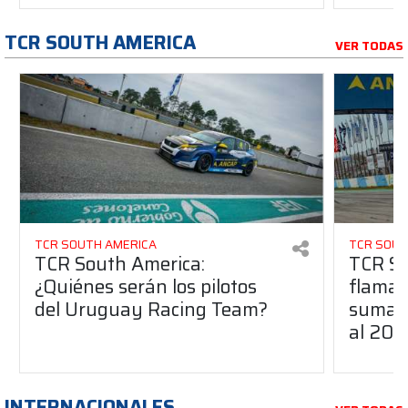
TCR SOUTH AMERICA
VER TODAS
TCR SOUTH AMERICA
TCR SOUT
TCR South America:
TCR So
¿Quiénes serán los pilotos
flaman
del Uruguay Racing Team?
suma a
al 20
INTERNACIONALES