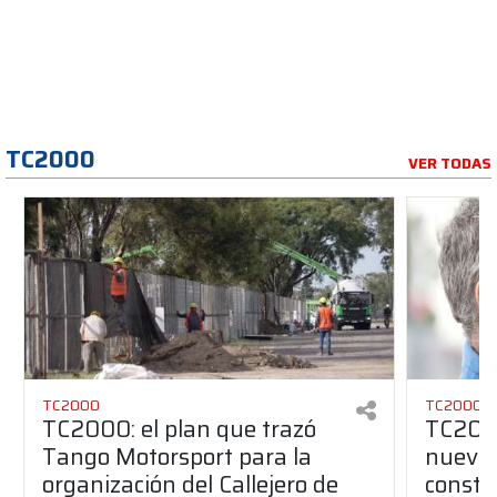
TC2000
VER TODAS
TC2000
TC2000
TC2000: el plan que trazó
TC2000
Tango Motorsport para la
nuevos
organización del Callejero de
constru