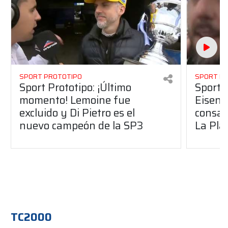
SPORT PROTOTIPO
SPORT P
Sport Prototipo: ¡Último
Sport P
momento! Lemoine fue
Eisenc
excluido y Di Pietro es el
consag
nuevo campeón de la SP3
La Pla
TC2000