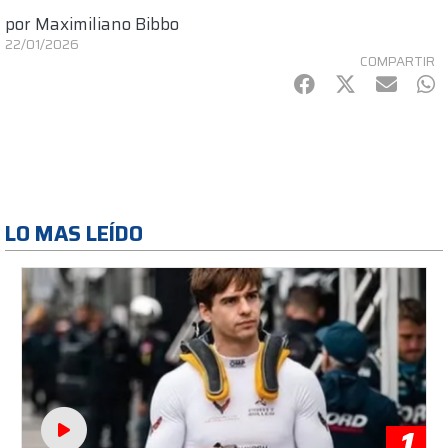
por
Maximiliano Bibbo
22/01/2026
COMPARTIR
Facebook
Twitter
mail
Wh
LO MAS LEÍDO
1