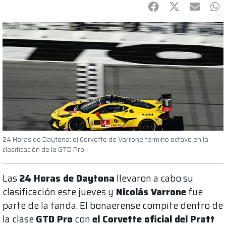
Facebook
Twitter
mail
Wh
24 Horas de Daytona: el Corvette de Varrone terminó octavo en la
clasificación de la GTD Pro
Las
24 Horas de Daytona
llevaron a cabo su
clasificación este jueves y
Nicolás Varrone
fue
parte de la tanda. El bonaerense compite dentro de
la clase
GTD Pro
con
el Corvette oficial del Pratt