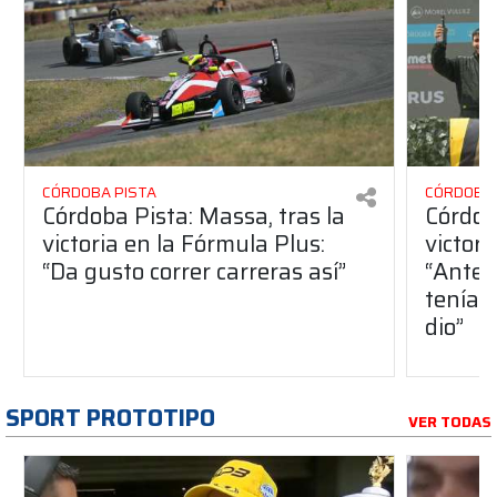
CÓRDOBA PISTA
CÓRDOBA 
Córdoba Pista: Massa, tras la
Córdob
victoria en la Fórmula Plus:
victor
“Da gusto correr carreras así”
“Antes
teníam
dio”
SPORT PROTOTIPO
VER TODAS