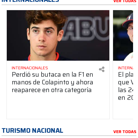
VER TODAS
INTERNACIONALES
INTERNAC
Perdió su butaca en la F1 en
El pla
manos de Colapinto y ahora
que Ve
reaparece en otra categoría
las 24
en 20
TURISMO NACIONAL
VER TODAS