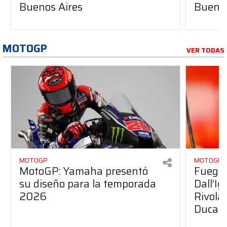
Buenos Aires
Buenos
MOTOGP
VER TODAS
MOTOGP
MOTOGP
MotoGP: Yamaha presentó
Fuego 
su diseño para la temporada
Dall’I
2026
Rivola
Ducati