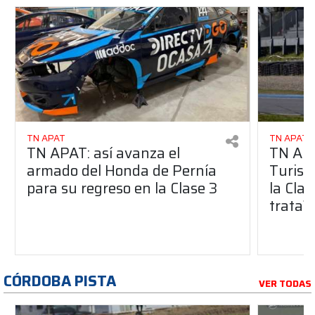
TN APAT
TN APAT
TN APAT: así avanza el
TN APA
armado del Honda de Pernía
Turism
para su regreso en la Clase 3
la Clas
trata?
CÓRDOBA PISTA
VER TODAS