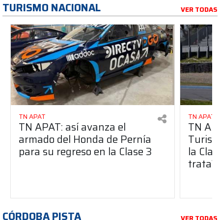
TURISMO NACIONAL
VER TODAS
TN APAT
TN APAT
TN APAT: así avanza el
TN APA
armado del Honda de Pernía
Turism
para su regreso en la Clase 3
la Clas
trata?
CÓRDOBA PISTA
VER TODAS