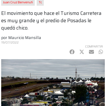
Juan Cruz Benvenuti
Tc
El movimiento que hace el Turismo Carretera
es muy grande y el predio de Posadas le
quedó chico.
por
Mauricio Mansilla
19/07/2022
COMPARTIR
Facebook
Twitter
mail
Wh