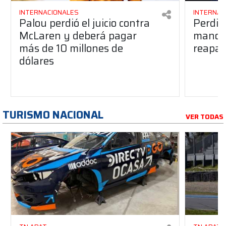
INTERNACIONALES
INTERNAC
Palou perdió el juicio contra
Perdió
McLaren y deberá pagar
manos 
más de 10 millones de
reapar
dólares
TURISMO NACIONAL
VER TODAS