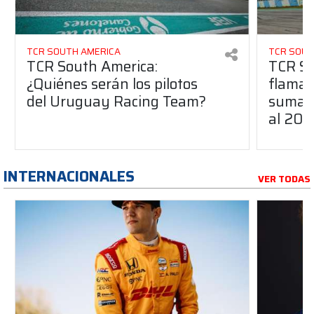
TCR SOUTH AMERICA
TCR SOUT
TCR South America:
TCR So
¿Quiénes serán los pilotos
flaman
del Uruguay Racing Team?
suma a
al 20
INTERNACIONALES
VER TODAS