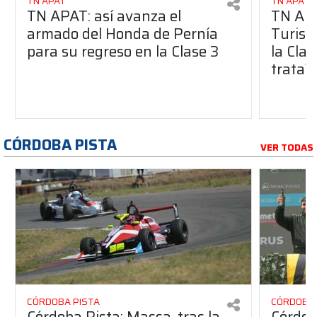
TN APAT
TN APAT
TN APAT: así avanza el
TN APA
armado del Honda de Pernía
Turism
para su regreso en la Clase 3
la Clas
trata?
CÓRDOBA PISTA
VER TODAS
CÓRDOBA PISTA
CÓRDOBA 
Córdoba Pista: Massa, tras la
Córdob