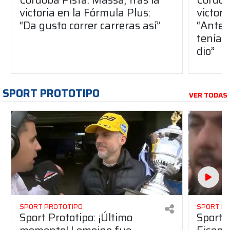
victoria en la Fórmula Plus:
victor
“Da gusto correr carreras así”
“Antes
teníam
dio”
SPORT PROTOTIPO
VER TODAS
SPORT PROTOTIPO
SPORT P
Sport Prototipo: ¡Último
Sport P