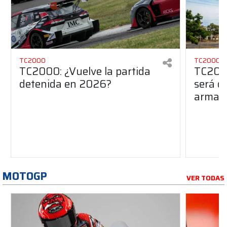
TC2000
TC2000
TC2000: ¿Vuelve la partida
TC2000
detenida en 2026?
será de
armado
MOTOGP
VER TODAS