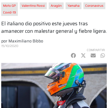
Moto GP
Valentino Rossi
Aragón
Yamaha
Coronavirus
Covid-19
El italiano dio positivo este jueves tras
amanecer con malestar general y fiebre ligera.
por
Maximiliano Bibbo
15/10/2020
COMPARTIR
Facebook
Twitter
mail
Wh