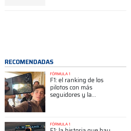
como socio de MBE
Premium Selection
RECOMENDADAS
FÓRMULA 1
F1: el ranking de los
pilotos con más
seguidores y la
sorprendente posición de
Colapinto
FÓRMULA 1
F1: la historia que hay