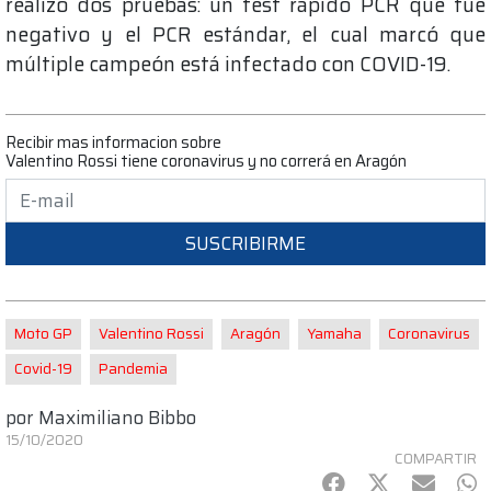
realizó dos pruebas: un test rápido PCR que fue
negativo y el PCR estándar, el cual marcó que
múltiple campeón está infectado con COVID-19.
Recibir mas informacion sobre
Valentino Rossi tiene coronavirus y no correrá en Aragón
SUSCRIBIRME
Moto GP
Valentino Rossi
Aragón
Yamaha
Coronavirus
Covid-19
Pandemia
por
Maximiliano Bibbo
15/10/2020
COMPARTIR
Facebook
Twitter
mail
Wh