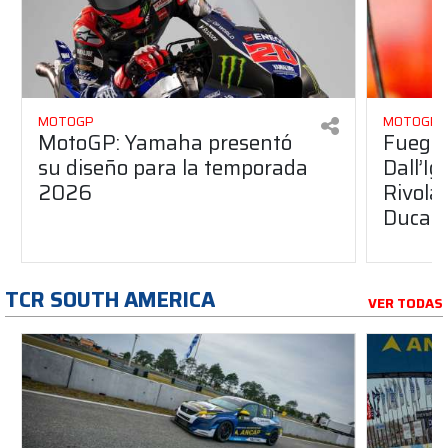
MOTOGP
MOTOGP
MotoGP: Yamaha presentó
Fuego 
su diseño para la temporada
Dall’I
2026
Rivola
Ducati
TCR SOUTH AMERICA
VER TODAS