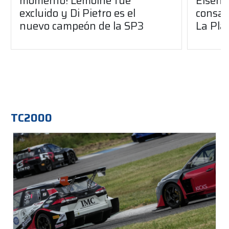
momento! Lemoine fue
Eisenc
excluido y Di Pietro es el
consag
nuevo campeón de la SP3
La Pla
TC2000