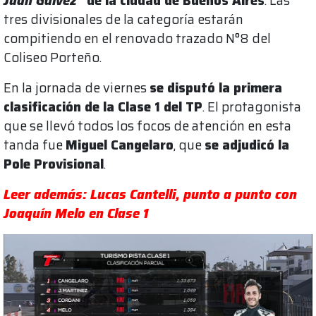
Juan Gálvez"
de la ciudad de Buenos Aires
. Las
tres divisionales de la categoría estarán
compitiendo en el renovado trazado N°8 del
Coliseo Porteño.
En la jornada de viernes
se disputó la primera
clasificación de la Clase 1 del TP
. El protagonista
que se llevó todos los focos de atención en esta
tanda fue
Miguel Cangelaro
, que
se adjudicó la
Pole Provisional
.
Leer además: Lucas Cantelli, punto a punto con
Joaquín Melo en Clase 1