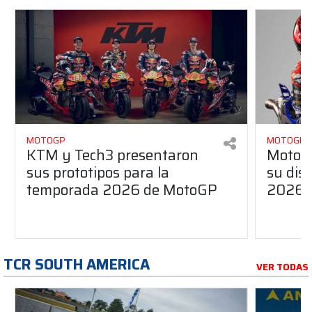
MOTOGP
MOTOGP
KTM y Tech3 presentaron
MotoG
sus prototipos para la
su dis
temporada 2026 de MotoGP
2026
TCR SOUTH AMERICA
VER TODAS