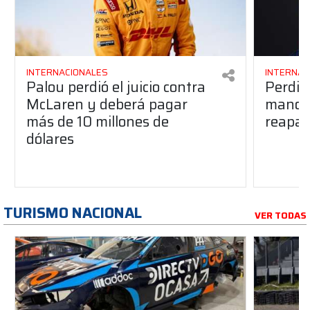
INTERNACIONALES
INTERNAC
Palou perdió el juicio contra
Perdió
McLaren y deberá pagar
manos 
más de 10 millones de
reapar
dólares
TURISMO NACIONAL
VER TODAS