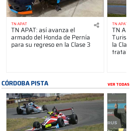
TN APAT
TN APAT
TN APAT: así avanza el
TN APA
armado del Honda de Pernía
Turism
para su regreso en la Clase 3
la Clas
trata?
CÓRDOBA PISTA
VER TODAS