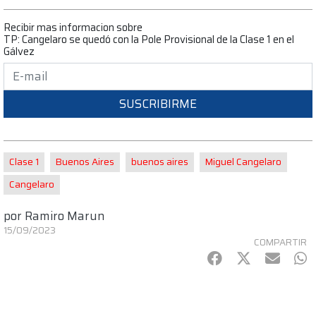
Recibir mas informacion sobre
TP: Cangelaro se quedó con la Pole Provisional de la Clase 1 en el
Gálvez
SUSCRIBIRME
Clase 1
Buenos Aires
buenos aires
Miguel Cangelaro
Cangelaro
por
Ramiro Marun
15/09/2023
COMPARTIR
Facebook
Twitter
mail
Wh