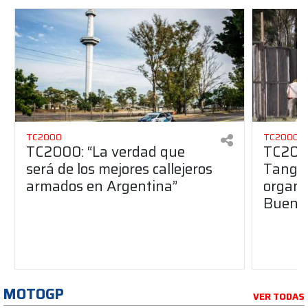
TC2000
TC2000
TC2000: “La verdad que
TC2000
será de los mejores callejeros
Tango 
armados en Argentina”
organiz
Buenos
MOTOGP
VER TODAS