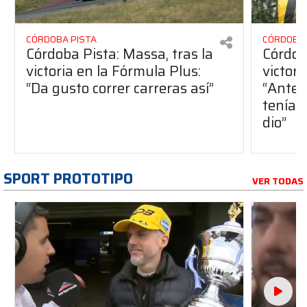
CÓRDOBA PISTA
CÓRDOBA 
Córdoba Pista: Massa, tras la
Córdob
victoria en la Fórmula Plus:
victor
“Da gusto correr carreras así”
“Antes
teníam
dio”
SPORT PROTOTIPO
VER TODAS