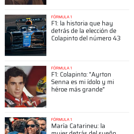
Colapinto
FÓRMULA 1
F1: la historia que hay
detrás de la elección de
Colapinto del número 43
FÓRMULA 1
F1: Colapinto: "Ayrton
Senna es mi ídolo y mi
héroe más grande"
FÓRMULA 1
María Catarineu: la
mujer detrás del sueño