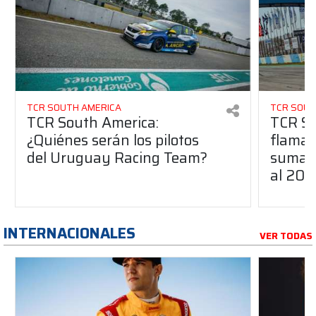
TCR SOUTH AMERICA
TCR SOUT
TCR South America:
TCR So
¿Quiénes serán los pilotos
flaman
del Uruguay Racing Team?
suma a
al 20
INTERNACIONALES
VER TODAS