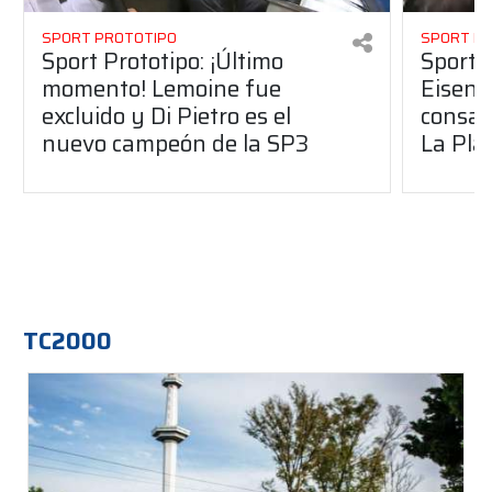
SPORT PROTOTIPO
SPORT P
Sport Prototipo: ¡Último
Sport P
momento! Lemoine fue
Eisenc
excluido y Di Pietro es el
consag
nuevo campeón de la SP3
La Pla
TC2000