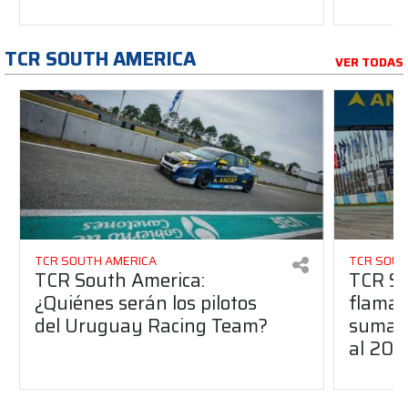
TCR SOUTH AMERICA
VER TODAS
TCR SOUTH AMERICA
TCR SOUT
TCR South America:
TCR So
¿Quiénes serán los pilotos
flaman
del Uruguay Racing Team?
suma a
al 20