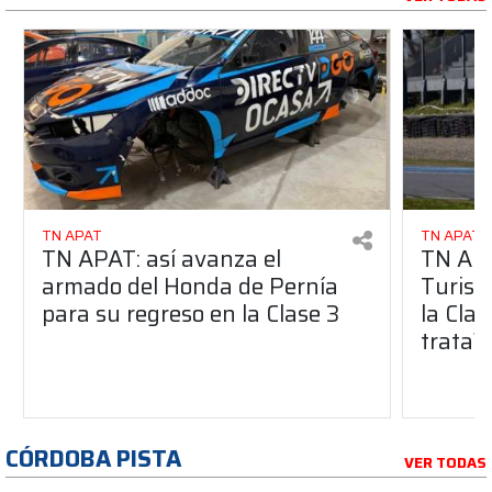
TN APAT
TN APAT
TN APAT: así avanza el
TN APA
armado del Honda de Pernía
Turism
para su regreso en la Clase 3
la Clas
trata?
CÓRDOBA PISTA
VER TODAS