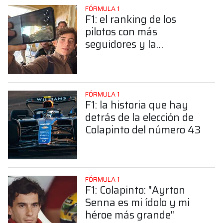
FÓRMULA 1
F1: el ranking de los
pilotos con más
seguidores y la
sorprendente posición de
Colapinto
FÓRMULA 1
F1: la historia que hay
detrás de la elección de
Colapinto del número 43
FÓRMULA 1
F1: Colapinto: "Ayrton
Senna es mi ídolo y mi
héroe más grande"