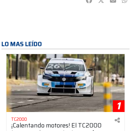
Facebook
Twitter
mail
Wh
LO MAS LEÍDO
1
TC2000
¡Calentando motores! El TC2000