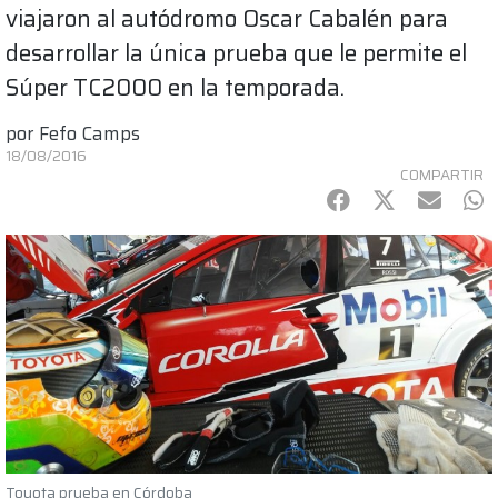
viajaron al autódromo Oscar Cabalén para
desarrollar la única prueba que le permite el
Súper TC2000 en la temporada.
por
Fefo Camps
18/08/2016
COMPARTIR
Facebook
Twitter
mail
Wh
Toyota prueba en Córdoba