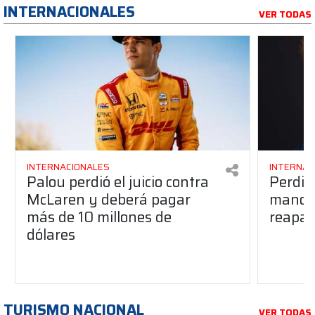
INTERNACIONALES
VER TODAS
INTERNACIONALES
INTERNAC
Palou perdió el juicio contra
Perdió
McLaren y deberá pagar
manos 
más de 10 millones de
reapar
dólares
TURISMO NACIONAL
VER TODAS