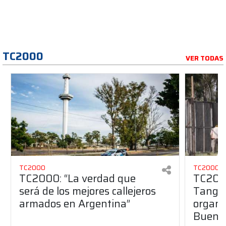
TC2000
VER TODAS
TC2000
TC2000
TC2000: “La verdad que
TC2000
será de los mejores callejeros
Tango 
armados en Argentina”
organiz
Buenos