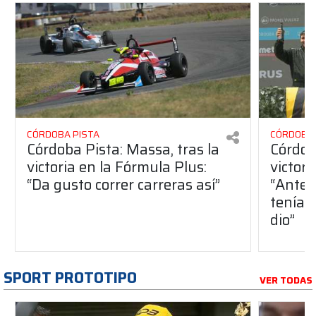
CÓRDOBA PISTA
CÓRDOBA 
Córdoba Pista: Massa, tras la
Córdob
victoria en la Fórmula Plus:
victor
“Da gusto correr carreras así”
“Antes
teníam
dio”
SPORT PROTOTIPO
VER TODAS