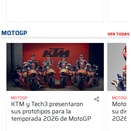
MOTOGP
VER TODAS
MOTOGP
MOTOGP
KTM y Tech3 presentaron
MotoG
sus prototipos para la
su dis
temporada 2026 de MotoGP
2026