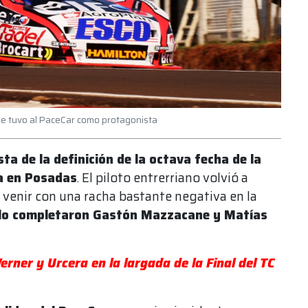
que tuvo al PaceCar como protagonista
a de la definición de la octava fecha de la
a en Posadas
. El piloto entrerriano volvió a
e venir con una racha bastante negativa en la
 lo completaron Gastón Mazzacane y Matías
rner y Urcera en la largada de la Final del TC