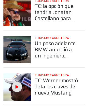
TURISMO CARRETERA
TC: la opción que
tendría Jonatan
Castellano para
correr con Ford en
2026
TURISMO CARRETERA
Un paso adelante:
BMW anunció a
un ingeniero
estrella de cara a
su debut en el TC
TURISMO CARRETERA
TC: Werner mostró
detalles claves del
nuevo Mustang