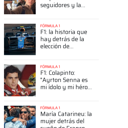
seguidores y la
sorprendente
posición de
Colapinto
FÓRMULA 1
F1: la historia que
hay detrás de la
elección de
Colapinto del
número 43
FÓRMULA 1
F1: Colapinto:
"Ayrton Senna es
mi ídolo y mi héroe
más grande"
FÓRMULA 1
María Catarineu: la
mujer detrás del