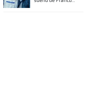
sueño de Franco
Colapinto en la
Fórmula 1